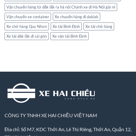
Vận chuyển hàng từ đắk lắk ra hà nội Chành xe đi Hà Nội giá rẻ
Vận chuyển xe container
Xe chuyển hàng đi daklak
Xe chở hàng Quy Nhơn
Xe tải Bình Định
Xe tải chở hàng
Xe tải đăk lắk đi sài gòn
Xe vận tải Bình Định
CÔNG TY TNHH XE HAI CHIỀU VIỆT NAM
Địa chỉ: Số M7, KDC Thới An, Lê Thị Riêng, Thới An, Quận 12,