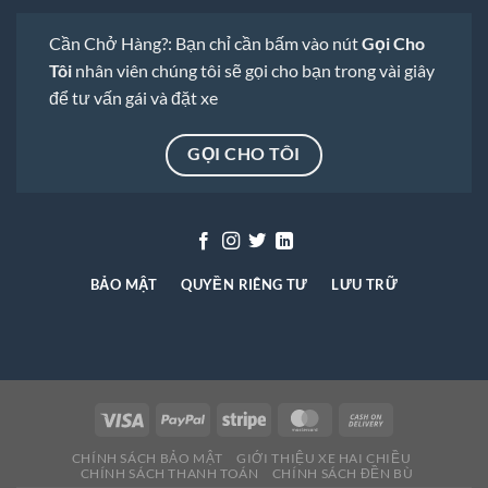
Cần Chở Hàng?: Bạn chỉ cần bấm vào nút
Gọi Cho
Tôi
nhân viên chúng tôi sẽ gọi cho bạn trong vài giây
để tư vấn gái và đặt xe
GỌI CHO TÔI
BẢO MẬT
QUYỀN RIÊNG TƯ
LƯU TRỮ
CHÍNH SÁCH BẢO MẬT
GIỚI THIỆU XE HAI CHIỀU
CHÍNH SÁCH THANH TOÁN
CHÍNH SÁCH ĐỀN BÙ