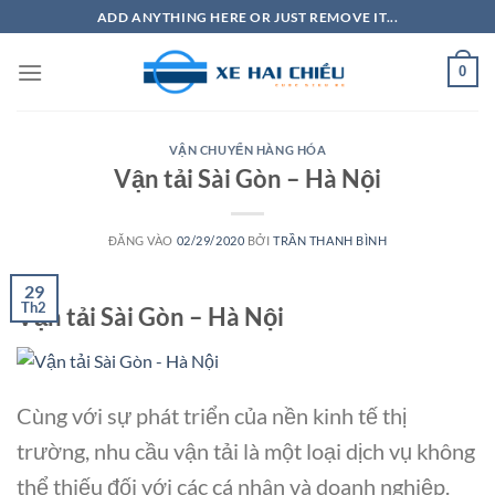
Bỏ
ADD ANYTHING HERE OR JUST REMOVE IT...
qua
nội
0
dung
VẬN CHUYỂN HÀNG HÓA
Vận tải Sài Gòn – Hà Nội
ĐĂNG VÀO
02/29/2020
BỞI
TRẦN THANH BÌNH
29
Th2
Vận tải Sài Gòn – Hà Nội
Cùng với sự phát triển của nền kinh tế thị
trường, nhu cầu vận tải là một loại dịch vụ không
thể thiếu đối với các cá nhân và doanh nghiệp.