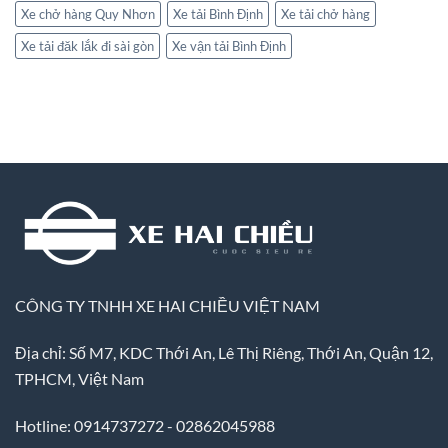
Xe chở hàng Quy Nhơn
Xe tải Bình Định
Xe tải chở hàng
Xe tải đăk lắk đi sài gòn
Xe vận tải Bình Định
CÔNG TY TNHH XE HAI CHIỀU VIỆT NAM
Địa chỉ: Số M7, KDC Thới An, Lê Thị Riêng, Thới An, Quận 12,
TPHCM, Việt Nam
Hotline: 0914737272 - 02862045988