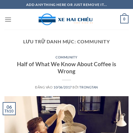
Bỏ
ADD ANYTHING HERE OR JUST REMOVE IT...
qua
nội
0
dung
LƯU TRỮ DANH MỤC:
COMMUNITY
COMMUNITY
Half of What We Know About Coffee is
Wrong
ĐĂNG VÀO
10/06/2017
BỞI
TRONGTAN
06
Th10