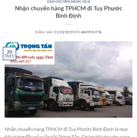
VẬN CHUYỂN HÀNG HÓA
Nhận chuyển hàng TPHCM đi Tuy Phước
Bình Định
ĐĂNG VÀO
11/20/2019
BỞI
ANHTHUTTA
20
Th11
Nhận chuyển hàng TPHCM đi Tuy Phước Bình Định là mục
tiêu hàng đầu của vận tải Trọng Tấn. Chúng tôi chuyên cung