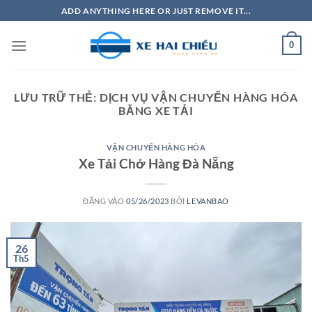
Bỏ
ADD ANYTHING HERE OR JUST REMOVE IT...
qua
nội
0
dung
LƯU TRỮ THẺ:
DỊCH VỤ VẬN CHUYỂN HÀNG HÓA
BẰNG XE TẢI
VẬN CHUYỂN HÀNG HÓA
Xe Tải Chở Hàng Đà Nẵng
ĐĂNG VÀO
05/26/2023
BỞI
LEVANBAO
26
Th5