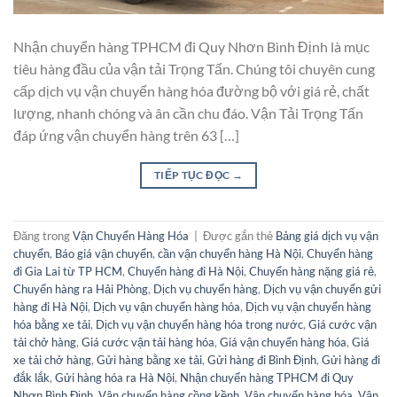
Nhận chuyển hàng TPHCM đi Quy Nhơn Bình Định là mục
tiêu hàng đầu của vận tải Trọng Tấn. Chúng tôi chuyên cung
cấp dịch vụ vận chuyển hàng hóa đường bộ với giá rẻ, chất
lượng, nhanh chóng và ân cần chu đáo. Vận Tải Trọng Tấn
đáp ứng vận chuyển hàng trên 63 […]
TIẾP TỤC ĐỌC
→
Đăng trong
Vận Chuyển Hàng Hóa
|
Được gắn thẻ
Bảng giá dịch vụ vận
chuyển
,
Báo giá vận chuyển
,
cần vận chuyển hàng Hà Nội
,
Chuyển hàng
đi Gia Lai từ TP HCM
,
Chuyển hàng đi Hà Nội
,
Chuyển hàng nặng giá rẻ
,
Chuyển hàng ra Hải Phòng
,
Dịch vụ chuyển hàng
,
Dịch vụ vận chuyển gửi
hàng đi Hà Nội
,
Dịch vụ vận chuyển hàng hóa
,
Dịch vụ vận chuyển hàng
hóa bằng xe tải
,
Dịch vụ vận chuyển hàng hóa trong nước
,
Giá cước vận
tải chở hàng
,
Giá cước vận tải hàng hóa
,
Giá vận chuyển hàng hóa
,
Giá
xe tải chở hàng
,
Gửi hàng bằng xe tải
,
Gửi hàng đi Bình Định
,
Gửi hàng đi
đắk lắk
,
Gửi hàng hóa ra Hà Nội
,
Nhận chuyển hàng TPHCM đi Quy
Nhơn Bình Định
,
Vận chuyển hàng cồng kềnh
,
Vận chuyển hàng hóa
,
Vận