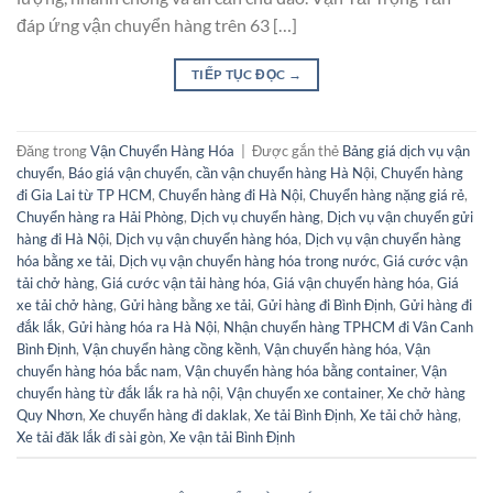
đáp ứng vận chuyển hàng trên 63 […]
TIẾP TỤC ĐỌC
→
Đăng trong
Vận Chuyển Hàng Hóa
|
Được gắn thẻ
Bảng giá dịch vụ vận
chuyển
,
Báo giá vận chuyển
,
cần vận chuyển hàng Hà Nội
,
Chuyển hàng
đi Gia Lai từ TP HCM
,
Chuyển hàng đi Hà Nội
,
Chuyển hàng nặng giá rẻ
,
Chuyển hàng ra Hải Phòng
,
Dịch vụ chuyển hàng
,
Dịch vụ vận chuyển gửi
hàng đi Hà Nội
,
Dịch vụ vận chuyển hàng hóa
,
Dịch vụ vận chuyển hàng
hóa bằng xe tải
,
Dịch vụ vận chuyển hàng hóa trong nước
,
Giá cước vận
tải chở hàng
,
Giá cước vận tải hàng hóa
,
Giá vận chuyển hàng hóa
,
Giá
xe tải chở hàng
,
Gửi hàng bằng xe tải
,
Gửi hàng đi Bình Định
,
Gửi hàng đi
đắk lắk
,
Gửi hàng hóa ra Hà Nội
,
Nhận chuyển hàng TPHCM đi Vân Canh
Bình Định
,
Vận chuyển hàng cồng kềnh
,
Vận chuyển hàng hóa
,
Vận
chuyển hàng hóa bắc nam
,
Vận chuyển hàng hóa bằng container
,
Vận
chuyển hàng từ đắk lắk ra hà nội
,
Vận chuyển xe container
,
Xe chở hàng
Quy Nhơn
,
Xe chuyển hàng đi daklak
,
Xe tải Bình Định
,
Xe tải chở hàng
,
Xe tải đăk lắk đi sài gòn
,
Xe vận tải Bình Định