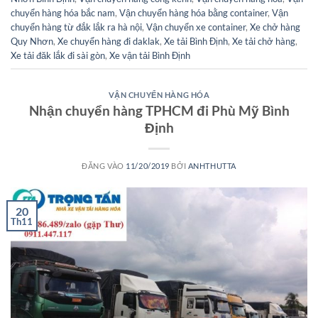
chuyển hàng hóa bắc nam
,
Vận chuyển hàng hóa bằng container
,
Vận
chuyển hàng từ đắk lắk ra hà nội
,
Vận chuyển xe container
,
Xe chở hàng
Quy Nhơn
,
Xe chuyển hàng đi daklak
,
Xe tải Bình Định
,
Xe tải chở hàng
,
Xe tải đăk lắk đi sài gòn
,
Xe vận tải Bình Định
VẬN CHUYỂN HÀNG HÓA
Nhận chuyển hàng TPHCM đi Phù Mỹ Bình
Định
ĐĂNG VÀO
11/20/2019
BỞI
ANHTHUTTA
20
Th11