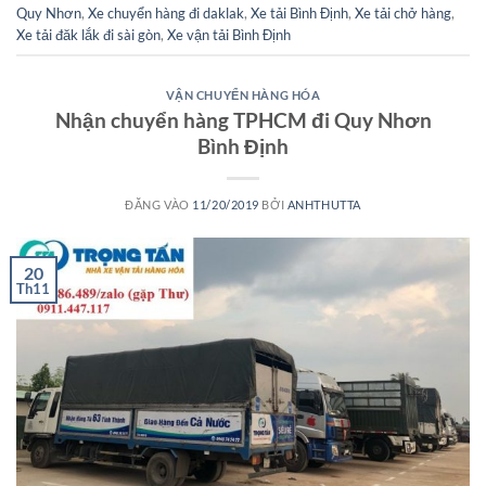
Quy Nhơn
,
Xe chuyển hàng đi daklak
,
Xe tải Bình Định
,
Xe tải chở hàng
,
Xe tải đăk lắk đi sài gòn
,
Xe vận tải Bình Định
VẬN CHUYỂN HÀNG HÓA
Nhận chuyển hàng TPHCM đi Quy Nhơn
Bình Định
ĐĂNG VÀO
11/20/2019
BỞI
ANHTHUTTA
20
Th11