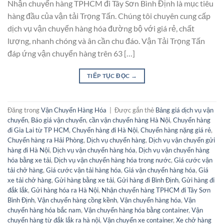
Nhận chuyển hàng TPHCM đi Tây Sơn Bình Định là mục tiêu
hàng đầu của vận tải Trọng Tấn. Chúng tôi chuyên cung cấp
dịch vụ vận chuyển hàng hóa đường bộ với giá rẻ, chất
lượng, nhanh chóng và ân cần chu đáo. Vận Tải Trọng Tấn
đáp ứng vận chuyển hàng trên 63 […]
TIẾP TỤC ĐỌC
→
Đăng trong
Vận Chuyển Hàng Hóa
|
Được gắn thẻ
Bảng giá dịch vụ vận
chuyển
,
Báo giá vận chuyển
,
cần vận chuyển hàng Hà Nội
,
Chuyển hàng
đi Gia Lai từ TP HCM
,
Chuyển hàng đi Hà Nội
,
Chuyển hàng nặng giá rẻ
,
Chuyển hàng ra Hải Phòng
,
Dịch vụ chuyển hàng
,
Dịch vụ vận chuyển gửi
hàng đi Hà Nội
,
Dịch vụ vận chuyển hàng hóa
,
Dịch vụ vận chuyển hàng
hóa bằng xe tải
,
Dịch vụ vận chuyển hàng hóa trong nước
,
Giá cước vận
tải chở hàng
,
Giá cước vận tải hàng hóa
,
Giá vận chuyển hàng hóa
,
Giá
xe tải chở hàng
,
Gửi hàng bằng xe tải
,
Gửi hàng đi Bình Định
,
Gửi hàng đi
đắk lắk
,
Gửi hàng hóa ra Hà Nội
,
Nhận chuyển hàng TPHCM đi Tây Sơn
Bình Định
,
Vận chuyển hàng cồng kềnh
,
Vận chuyển hàng hóa
,
Vận
chuyển hàng hóa bắc nam
,
Vận chuyển hàng hóa bằng container
,
Vận
chuyển hàng từ đắk lắk ra hà nội
,
Vận chuyển xe container
,
Xe chở hàng