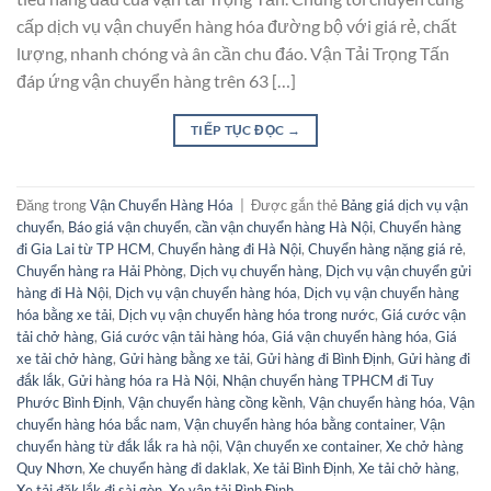
cấp dịch vụ vận chuyển hàng hóa đường bộ với giá rẻ, chất
lượng, nhanh chóng và ân cần chu đáo. Vận Tải Trọng Tấn
đáp ứng vận chuyển hàng trên 63 […]
TIẾP TỤC ĐỌC
→
Đăng trong
Vận Chuyển Hàng Hóa
|
Được gắn thẻ
Bảng giá dịch vụ vận
chuyển
,
Báo giá vận chuyển
,
cần vận chuyển hàng Hà Nội
,
Chuyển hàng
đi Gia Lai từ TP HCM
,
Chuyển hàng đi Hà Nội
,
Chuyển hàng nặng giá rẻ
,
Chuyển hàng ra Hải Phòng
,
Dịch vụ chuyển hàng
,
Dịch vụ vận chuyển gửi
hàng đi Hà Nội
,
Dịch vụ vận chuyển hàng hóa
,
Dịch vụ vận chuyển hàng
hóa bằng xe tải
,
Dịch vụ vận chuyển hàng hóa trong nước
,
Giá cước vận
tải chở hàng
,
Giá cước vận tải hàng hóa
,
Giá vận chuyển hàng hóa
,
Giá
xe tải chở hàng
,
Gửi hàng bằng xe tải
,
Gửi hàng đi Bình Định
,
Gửi hàng đi
đắk lắk
,
Gửi hàng hóa ra Hà Nội
,
Nhận chuyển hàng TPHCM đi Tuy
Phước Bình Định
,
Vận chuyển hàng cồng kềnh
,
Vận chuyển hàng hóa
,
Vận
chuyển hàng hóa bắc nam
,
Vận chuyển hàng hóa bằng container
,
Vận
chuyển hàng từ đắk lắk ra hà nội
,
Vận chuyển xe container
,
Xe chở hàng
Quy Nhơn
,
Xe chuyển hàng đi daklak
,
Xe tải Bình Định
,
Xe tải chở hàng
,
Xe tải đăk lắk đi sài gòn
,
Xe vận tải Bình Định