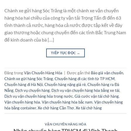
Chành xe gửi hàng Sóc Trăng là một chành xe vận chuyển
hàng hóa hai chiều của công ty vận tải Trọng Tấn đi đến 63
tỉnh thành cả nước, hàng hóa cả nước được tập kết về đây
giao thương hoặc chung chuyển đến các tỉnh Bắc Trung Nam
để kinh doanh của bà […]
TIẾP TỤC ĐỌC
→
Đăng trong
Vận Chuyển Hàng Hóa
|
Được gắn thẻ
Báo giá vận chuyển
,
Chành xe gửi hàng Sóc Trăng
,
Chuyển hàng đi các tỉnh từ TP HCM
,
Chuyển hàng đi Hà Nội
,
Chuyển hàng nặng giá rẻ
,
Chuyển hàng ra Đà
Nẵng
,
Dịch vụ chuyển hàng
,
Dịch vụ vận chuyển hàng hóa bằng xe tải
,
Dịch vụ vận chuyển hàng hóa trong nước
,
Giá cước vận tải chở hàng
,
Vận chuyển hàng hóa
,
Vận chuyển hàng hóa bắc nam
,
Vận chuyển hàng
hóa bằng container
,
Xe chở hàng Cần Thơ
,
Xe tải chở hàng
VẬN CHUYỂN HÀNG HÓA
Nhận chuyển hàng TPHCM đi Vĩnh Thạnh