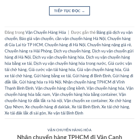
TIẾP TỤC ĐỌC
→
Đăng trong
Vận Chuyển Hàng Hóa
|
Được gắn thẻ
Bảng giá dịch vụ vận
chuyển
,
Báo giá vận chuyển
,
cần vận chuyển hàng Hà Nội
,
Chuyển hàng
đi Gia Lai từ TP HCM
,
Chuyển hàng đi Hà Nội
,
Chuyển hàng nặng giá rẻ
,
Chuyển hàng ra Hải Phòng
,
Dịch vụ chuyển hàng
,
Dịch vụ vận chuyển gửi
hàng đi Hà Nội
,
Dịch vụ vận chuyển hàng hóa
,
Dịch vụ vận chuyển hàng
hóa bằng xe tải
,
Dịch vụ vận chuyển hàng hóa trong nước
,
Giá cước vận
tải chở hàng
,
Giá cước vận tải hàng hóa
,
Giá vận chuyển hàng hóa
,
Giá
xe tải chở hàng
,
Gửi hàng bằng xe tải
,
Gửi hàng đi Bình Định
,
Gửi hàng đi
đắk lắk
,
Gửi hàng hóa ra Hà Nội
,
Nhận chuyển hàng TPHCM đi Vĩnh
Thạnh Bình Định
,
Vận chuyển hàng cồng kềnh
,
Vận chuyển hàng hóa
,
Vận
chuyển hàng hóa bắc nam
,
Vận chuyển hàng hóa bằng container
,
Vận
chuyển hàng từ đắk lắk ra hà nội
,
Vận chuyển xe container
,
Xe chở hàng
Quy Nhơn
,
Xe chuyển hàng đi daklak
,
Xe tải Bình Định
,
Xe tải chở hàng
,
Xe tải đăk lắk đi sài gòn
,
Xe vận tải Bình Định
VẬN CHUYỂN HÀNG HÓA
Nhận chuyển hàng TPHCM đi Vân Canh