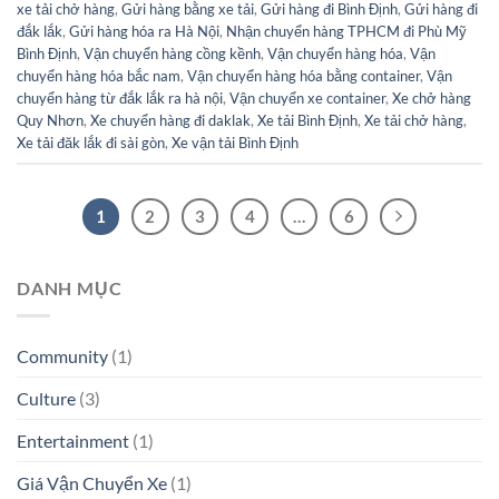
xe tải chở hàng
,
Gửi hàng bằng xe tải
,
Gửi hàng đi Bình Định
,
Gửi hàng đi
đắk lắk
,
Gửi hàng hóa ra Hà Nội
,
Nhận chuyển hàng TPHCM đi Phù Mỹ
Bình Định
,
Vận chuyển hàng cồng kềnh
,
Vận chuyển hàng hóa
,
Vận
chuyển hàng hóa bắc nam
,
Vận chuyển hàng hóa bằng container
,
Vận
chuyển hàng từ đắk lắk ra hà nội
,
Vận chuyển xe container
,
Xe chở hàng
Quy Nhơn
,
Xe chuyển hàng đi daklak
,
Xe tải Bình Định
,
Xe tải chở hàng
,
Xe tải đăk lắk đi sài gòn
,
Xe vận tải Bình Định
1
2
3
4
…
6
DANH MỤC
Community
(1)
Culture
(3)
Entertainment
(1)
Giá Vận Chuyển Xe
(1)