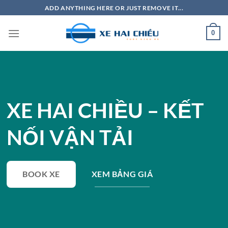
Bỏ
ADD ANYTHING HERE OR JUST REMOVE IT...
qua
nội
0
dung
XE HAI CHIỀU – KẾT
NỐI VẬN TẢI
BOOK XE
XEM BẢNG GIÁ