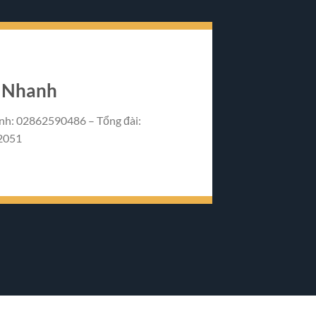
ệ Nhanh
nh: 02862590486 – Tổng đài:
2051