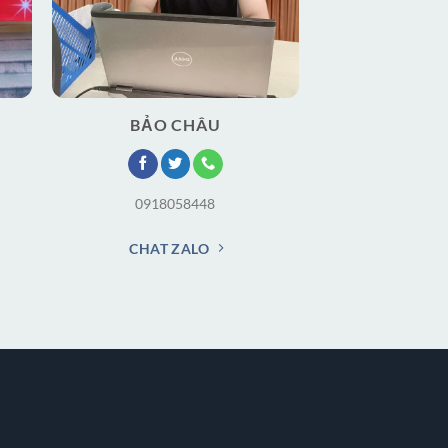
BẢO CHÂU
0918058448
CHAT ZALO