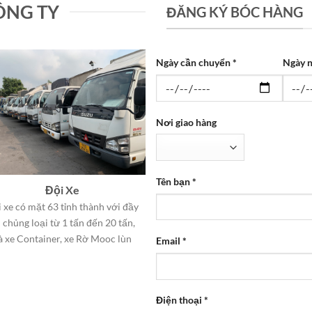
ÔNG TY
ĐĂNG KÝ BÓC HÀNG
Ngày cần chuyển *
Ngày n
Nơi giao hàng
Tên bạn *
Đội Xe
 xe có mặt 63 tỉnh thành với đầy
 chủng loại từ 1 tấn đến 20 tấn,
à xe Container, xe Rờ Mooc lùn
Email *
Điện thoại *