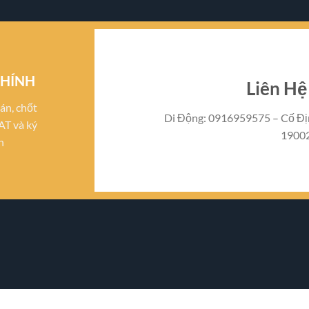
CHÍNH
Liên H
án, chốt
Di Động: 0916959575 – Cố Đị
AT và ký
1900
n