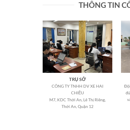
THÔNG TIN C
TRỤ SỞ
Đội
CÔNG TY TNHH DV XE HAI
đủ
CHIỀU
v
M7, KDC Thới An, Lê Thị Riêng,
Thới An, Quận 12