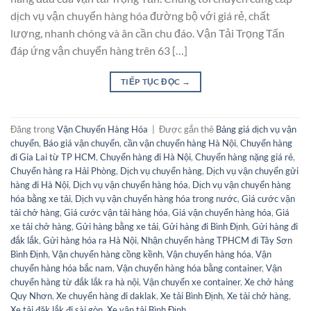
dịch vụ vận chuyển hàng hóa đường bộ với giá rẻ, chất
lượng, nhanh chóng và ân cần chu đáo. Vận Tải Trọng Tấn
đáp ứng vận chuyển hàng trên 63 […]
TIẾP TỤC ĐỌC
→
Đăng trong
Vận Chuyển Hàng Hóa
|
Được gắn thẻ
Bảng giá dịch vụ vận
chuyển
,
Báo giá vận chuyển
,
cần vận chuyển hàng Hà Nội
,
Chuyển hàng
đi Gia Lai từ TP HCM
,
Chuyển hàng đi Hà Nội
,
Chuyển hàng nặng giá rẻ
,
Chuyển hàng ra Hải Phòng
,
Dịch vụ chuyển hàng
,
Dịch vụ vận chuyển gửi
hàng đi Hà Nội
,
Dịch vụ vận chuyển hàng hóa
,
Dịch vụ vận chuyển hàng
hóa bằng xe tải
,
Dịch vụ vận chuyển hàng hóa trong nước
,
Giá cước vận
tải chở hàng
,
Giá cước vận tải hàng hóa
,
Giá vận chuyển hàng hóa
,
Giá
xe tải chở hàng
,
Gửi hàng bằng xe tải
,
Gửi hàng đi Bình Định
,
Gửi hàng đi
đắk lắk
,
Gửi hàng hóa ra Hà Nội
,
Nhận chuyển hàng TPHCM đi Tây Sơn
Bình Định
,
Vận chuyển hàng cồng kềnh
,
Vận chuyển hàng hóa
,
Vận
chuyển hàng hóa bắc nam
,
Vận chuyển hàng hóa bằng container
,
Vận
chuyển hàng từ đắk lắk ra hà nội
,
Vận chuyển xe container
,
Xe chở hàng
Quy Nhơn
,
Xe chuyển hàng đi daklak
,
Xe tải Bình Định
,
Xe tải chở hàng
,
Xe tải đăk lắk đi sài gòn
,
Xe vận tải Bình Định