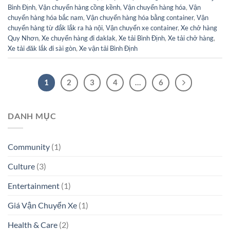
Bình Định
,
Vận chuyển hàng cồng kềnh
,
Vận chuyển hàng hóa
,
Vận
chuyển hàng hóa bắc nam
,
Vận chuyển hàng hóa bằng container
,
Vận
chuyển hàng từ đắk lắk ra hà nội
,
Vận chuyển xe container
,
Xe chở hàng
Quy Nhơn
,
Xe chuyển hàng đi daklak
,
Xe tải Bình Định
,
Xe tải chở hàng
,
Xe tải đăk lắk đi sài gòn
,
Xe vận tải Bình Định
1
2
3
4
…
6
DANH MỤC
Community
(1)
Culture
(3)
Entertainment
(1)
Giá Vận Chuyển Xe
(1)
Health & Care
(2)