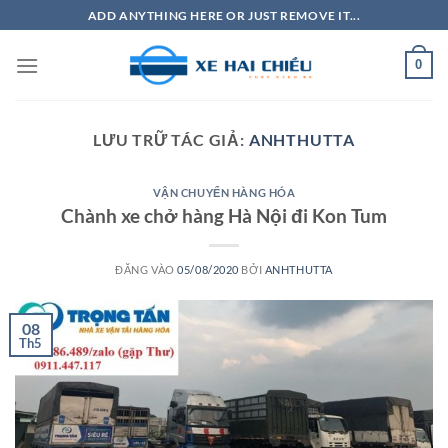
Bỏ
ADD ANYTHING HERE OR JUST REMOVE IT...
qua
nội
0
dung
LƯU TRỮ TÁC GIẢ:
ANHTHUTTA
VẬN CHUYỂN HÀNG HÓA
Chành xe chở hàng Hà Nội đi Kon Tum
ĐĂNG VÀO
05/08/2020
BỞI
ANHTHUTTA
08
Th5