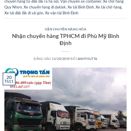
chuyển hàng từ đắk lắk ra hà nội
,
Vận chuyển xe container
,
Xe chở hàng
Quy Nhơn
,
Xe chuyển hàng đi daklak
,
Xe tải Bình Định
,
Xe tải chở hàng
,
Xe tải đăk lắk đi sài gòn
,
Xe vận tải Bình Định
VẬN CHUYỂN HÀNG HÓA
Nhận chuyển hàng TPHCM đi Phù Mỹ Bình
Định
ĐĂNG VÀO
11/20/2019
BỞI
ANHTHUTTA
20
Th11