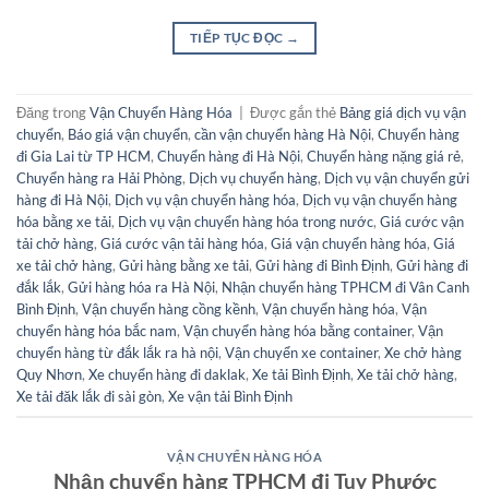
TIẾP TỤC ĐỌC
→
Đăng trong
Vận Chuyển Hàng Hóa
|
Được gắn thẻ
Bảng giá dịch vụ vận
chuyển
,
Báo giá vận chuyển
,
cần vận chuyển hàng Hà Nội
,
Chuyển hàng
đi Gia Lai từ TP HCM
,
Chuyển hàng đi Hà Nội
,
Chuyển hàng nặng giá rẻ
,
Chuyển hàng ra Hải Phòng
,
Dịch vụ chuyển hàng
,
Dịch vụ vận chuyển gửi
hàng đi Hà Nội
,
Dịch vụ vận chuyển hàng hóa
,
Dịch vụ vận chuyển hàng
hóa bằng xe tải
,
Dịch vụ vận chuyển hàng hóa trong nước
,
Giá cước vận
tải chở hàng
,
Giá cước vận tải hàng hóa
,
Giá vận chuyển hàng hóa
,
Giá
xe tải chở hàng
,
Gửi hàng bằng xe tải
,
Gửi hàng đi Bình Định
,
Gửi hàng đi
đắk lắk
,
Gửi hàng hóa ra Hà Nội
,
Nhận chuyển hàng TPHCM đi Vân Canh
Bình Định
,
Vận chuyển hàng cồng kềnh
,
Vận chuyển hàng hóa
,
Vận
chuyển hàng hóa bắc nam
,
Vận chuyển hàng hóa bằng container
,
Vận
chuyển hàng từ đắk lắk ra hà nội
,
Vận chuyển xe container
,
Xe chở hàng
Quy Nhơn
,
Xe chuyển hàng đi daklak
,
Xe tải Bình Định
,
Xe tải chở hàng
,
Xe tải đăk lắk đi sài gòn
,
Xe vận tải Bình Định
VẬN CHUYỂN HÀNG HÓA
Nhận chuyển hàng TPHCM đi Tuy Phước