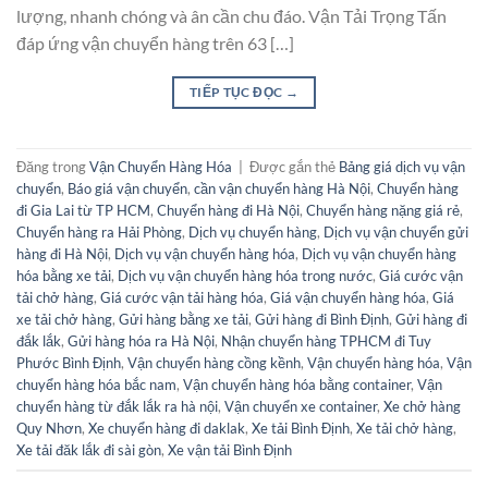
lượng, nhanh chóng và ân cần chu đáo. Vận Tải Trọng Tấn
đáp ứng vận chuyển hàng trên 63 […]
TIẾP TỤC ĐỌC
→
Đăng trong
Vận Chuyển Hàng Hóa
|
Được gắn thẻ
Bảng giá dịch vụ vận
chuyển
,
Báo giá vận chuyển
,
cần vận chuyển hàng Hà Nội
,
Chuyển hàng
đi Gia Lai từ TP HCM
,
Chuyển hàng đi Hà Nội
,
Chuyển hàng nặng giá rẻ
,
Chuyển hàng ra Hải Phòng
,
Dịch vụ chuyển hàng
,
Dịch vụ vận chuyển gửi
hàng đi Hà Nội
,
Dịch vụ vận chuyển hàng hóa
,
Dịch vụ vận chuyển hàng
hóa bằng xe tải
,
Dịch vụ vận chuyển hàng hóa trong nước
,
Giá cước vận
tải chở hàng
,
Giá cước vận tải hàng hóa
,
Giá vận chuyển hàng hóa
,
Giá
xe tải chở hàng
,
Gửi hàng bằng xe tải
,
Gửi hàng đi Bình Định
,
Gửi hàng đi
đắk lắk
,
Gửi hàng hóa ra Hà Nội
,
Nhận chuyển hàng TPHCM đi Tuy
Phước Bình Định
,
Vận chuyển hàng cồng kềnh
,
Vận chuyển hàng hóa
,
Vận
chuyển hàng hóa bắc nam
,
Vận chuyển hàng hóa bằng container
,
Vận
chuyển hàng từ đắk lắk ra hà nội
,
Vận chuyển xe container
,
Xe chở hàng
Quy Nhơn
,
Xe chuyển hàng đi daklak
,
Xe tải Bình Định
,
Xe tải chở hàng
,
Xe tải đăk lắk đi sài gòn
,
Xe vận tải Bình Định