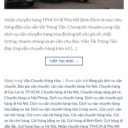
Nhận chuyển hàng TPHCM đi Phù Mỹ Bình Định là mục tiêu
hàng đầu của vận tải Trọng Tấn. Chúng tôi chuyên cung cấp
dịch vụ vận chuyển hàng hóa đường bộ với giá rẻ, chất
lượng, nhanh chóng và ân cần chu đáo. Vận Tải Trọng Tấn
đáp ứng vận chuyển hàng trên 63 […]
TIẾP TỤC ĐỌC
→
Đăng trong
Vận Chuyển Hàng Hóa
|
Được gắn thẻ
Bảng giá dịch vụ vận
chuyển
,
Báo giá vận chuyển
,
cần vận chuyển hàng Hà Nội
,
Chuyển hàng
đi Gia Lai từ TP HCM
,
Chuyển hàng đi Hà Nội
,
Chuyển hàng nặng giá rẻ
,
Chuyển hàng ra Hải Phòng
,
Dịch vụ chuyển hàng
,
Dịch vụ vận chuyển gửi
hàng đi Hà Nội
,
Dịch vụ vận chuyển hàng hóa
,
Dịch vụ vận chuyển hàng
hóa bằng xe tải
,
Dịch vụ vận chuyển hàng hóa trong nước
,
Giá cước vận
tải chở hàng
,
Giá cước vận tải hàng hóa
,
Giá vận chuyển hàng hóa
,
Giá
xe tải chở hàng
,
Gửi hàng bằng xe tải
,
Gửi hàng đi Bình Định
,
Gửi hàng đi
đắk lắk
,
Gửi hàng hóa ra Hà Nội
,
Nhận chuyển hàng TPHCM đi Phù Mỹ