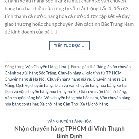
Chành xe gửi hàng Sóc Trăng là một chành xe vận chuyển
hàng hóa hai chiều của công ty vận tải Trọng Tấn đi đến 63
tỉnh thành cả nước, hàng hóa cả nước được tập kết về đây
giao thương hoặc chung chuyển đến các tỉnh Bắc Trung Nam
để kinh doanh của bà […]
TIẾP TỤC ĐỌC
→
Đăng trong
Vận Chuyển Hàng Hóa
|
Được gắn thẻ
Báo giá vận chuyển
,
Chành xe gửi hàng Sóc Trăng
,
Chuyển hàng đi các tỉnh từ TP HCM
,
Chuyển hàng đi Hà Nội
,
Chuyển hàng nặng giá rẻ
,
Chuyển hàng ra Đà
Nẵng
,
Dịch vụ chuyển hàng
,
Dịch vụ vận chuyển hàng hóa bằng xe tải
,
Dịch vụ vận chuyển hàng hóa trong nước
,
Giá cước vận tải chở hàng
,
Vận chuyển hàng hóa
,
Vận chuyển hàng hóa bắc nam
,
Vận chuyển hàng
hóa bằng container
,
Xe chở hàng Cần Thơ
,
Xe tải chở hàng
VẬN CHUYỂN HÀNG HÓA
Nhận chuyển hàng TPHCM đi Vĩnh Thạnh
Bình Định