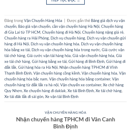
TIẾP TỤC ĐỌC
→
Đăng trong
Vận Chuyển Hàng Hóa
|
Được gắn thẻ
Bảng giá dịch vụ vận
chuyển
,
Báo giá vận chuyển
,
cần vận chuyển hàng Hà Nội
,
Chuyển hàng
đi Gia Lai từ TP HCM
,
Chuyển hàng đi Hà Nội
,
Chuyển hàng nặng giá rẻ
,
Chuyển hàng ra Hải Phòng
,
Dịch vụ chuyển hàng
,
Dịch vụ vận chuyển gửi
hàng đi Hà Nội
,
Dịch vụ vận chuyển hàng hóa
,
Dịch vụ vận chuyển hàng
hóa bằng xe tải
,
Dịch vụ vận chuyển hàng hóa trong nước
,
Giá cước vận
tải chở hàng
,
Giá cước vận tải hàng hóa
,
Giá vận chuyển hàng hóa
,
Giá
xe tải chở hàng
,
Gửi hàng bằng xe tải
,
Gửi hàng đi Bình Định
,
Gửi hàng đi
đắk lắk
,
Gửi hàng hóa ra Hà Nội
,
Nhận chuyển hàng TPHCM đi Vĩnh
Thạnh Bình Định
,
Vận chuyển hàng cồng kềnh
,
Vận chuyển hàng hóa
,
Vận
chuyển hàng hóa bắc nam
,
Vận chuyển hàng hóa bằng container
,
Vận
chuyển hàng từ đắk lắk ra hà nội
,
Vận chuyển xe container
,
Xe chở hàng
Quy Nhơn
,
Xe chuyển hàng đi daklak
,
Xe tải Bình Định
,
Xe tải chở hàng
,
Xe tải đăk lắk đi sài gòn
,
Xe vận tải Bình Định
VẬN CHUYỂN HÀNG HÓA
Nhận chuyển hàng TPHCM đi Vân Canh
Bình Định