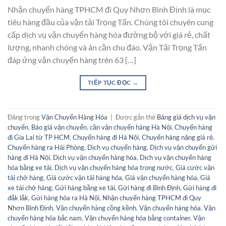
Nhận chuyển hàng TPHCM đi Quy Nhơn Bình Định là mục
tiêu hàng đầu của vận tải Trọng Tấn. Chúng tôi chuyên cung
cấp dịch vụ vận chuyển hàng hóa đường bộ với giá rẻ, chất
lượng, nhanh chóng và ân cần chu đáo. Vận Tải Trọng Tấn
đáp ứng vận chuyển hàng trên 63 […]
TIẾP TỤC ĐỌC
→
Đăng trong
Vận Chuyển Hàng Hóa
|
Được gắn thẻ
Bảng giá dịch vụ vận
chuyển
,
Báo giá vận chuyển
,
cần vận chuyển hàng Hà Nội
,
Chuyển hàng
đi Gia Lai từ TP HCM
,
Chuyển hàng đi Hà Nội
,
Chuyển hàng nặng giá rẻ
,
Chuyển hàng ra Hải Phòng
,
Dịch vụ chuyển hàng
,
Dịch vụ vận chuyển gửi
hàng đi Hà Nội
,
Dịch vụ vận chuyển hàng hóa
,
Dịch vụ vận chuyển hàng
hóa bằng xe tải
,
Dịch vụ vận chuyển hàng hóa trong nước
,
Giá cước vận
tải chở hàng
,
Giá cước vận tải hàng hóa
,
Giá vận chuyển hàng hóa
,
Giá
xe tải chở hàng
,
Gửi hàng bằng xe tải
,
Gửi hàng đi Bình Định
,
Gửi hàng đi
đắk lắk
,
Gửi hàng hóa ra Hà Nội
,
Nhận chuyển hàng TPHCM đi Quy
Nhơn Bình Định
,
Vận chuyển hàng cồng kềnh
,
Vận chuyển hàng hóa
,
Vận
chuyển hàng hóa bắc nam
,
Vận chuyển hàng hóa bằng container
,
Vận