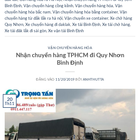
Bình Định
,
Vận chuyển hàng cồng kềnh
,
Vận chuyển hàng hóa
,
Vận
chuyển hàng hóa bắc nam
,
Vận chuyển hàng hóa bằng container
,
Vận
chuyển hàng từ đắk lắk ra hà nội
,
Vận chuyển xe container
,
Xe chở hàng
Quy Nhơn
,
Xe chuyển hàng đi daklak
,
Xe tải Bình Định
,
Xe tải chở hàng
,
Xe tải đăk lắk đi sài gòn
,
Xe vận tải Bình Định
VẬN CHUYỂN HÀNG HÓA
Nhận chuyển hàng TPHCM đi Quy Nhơn
Bình Định
ĐĂNG VÀO
11/20/2019
BỞI
ANHTHUTTA
20
Th11