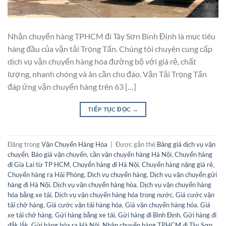
Nhận chuyển hàng TPHCM đi Tây Sơn Bình Định là mục tiêu
hàng đầu của vận tải Trọng Tấn. Chúng tôi chuyên cung cấp
dịch vụ vận chuyển hàng hóa đường bộ với giá rẻ, chất
lượng, nhanh chóng và ân cần chu đáo. Vận Tải Trọng Tấn
đáp ứng vận chuyển hàng trên 63 […]
TIẾP TỤC ĐỌC
→
Đăng trong
Vận Chuyển Hàng Hóa
|
Được gắn thẻ
Bảng giá dịch vụ vận
chuyển
,
Báo giá vận chuyển
,
cần vận chuyển hàng Hà Nội
,
Chuyển hàng
đi Gia Lai từ TP HCM
,
Chuyển hàng đi Hà Nội
,
Chuyển hàng nặng giá rẻ
,
Chuyển hàng ra Hải Phòng
,
Dịch vụ chuyển hàng
,
Dịch vụ vận chuyển gửi
hàng đi Hà Nội
,
Dịch vụ vận chuyển hàng hóa
,
Dịch vụ vận chuyển hàng
hóa bằng xe tải
,
Dịch vụ vận chuyển hàng hóa trong nước
,
Giá cước vận
tải chở hàng
,
Giá cước vận tải hàng hóa
,
Giá vận chuyển hàng hóa
,
Giá
xe tải chở hàng
,
Gửi hàng bằng xe tải
,
Gửi hàng đi Bình Định
,
Gửi hàng đi
đắk lắk
,
Gửi hàng hóa ra Hà Nội
,
Nhận chuyển hàng TPHCM đi Tây Sơn