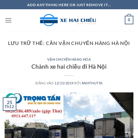
Bỏ
ADD ANYTHING HERE OR JUST REMOVE IT...
qua
nội
0
dung
LƯU TRỮ THẺ:
CẦN VẬN CHUYỂN HÀNG HÀ NỘI
VẬN CHUYỂN HÀNG HÓA
Chành xe hai chiều đi Hà Nội
ĐĂNG VÀO
12/25/2019
BỞI
ANHTHUTTA
25
Th12