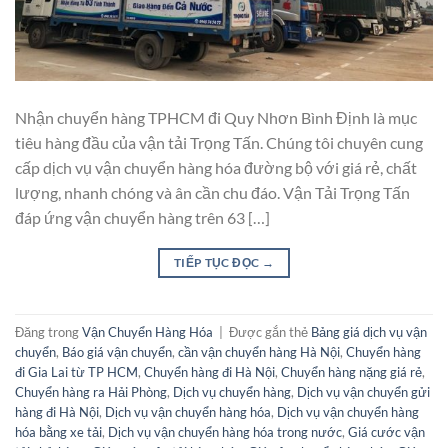
Nhận chuyển hàng TPHCM đi Quy Nhơn Bình Định là mục
tiêu hàng đầu của vận tải Trọng Tấn. Chúng tôi chuyên cung
cấp dịch vụ vận chuyển hàng hóa đường bộ với giá rẻ, chất
lượng, nhanh chóng và ân cần chu đáo. Vận Tải Trọng Tấn
đáp ứng vận chuyển hàng trên 63 […]
TIẾP TỤC ĐỌC
→
Đăng trong
Vận Chuyển Hàng Hóa
|
Được gắn thẻ
Bảng giá dịch vụ vận
chuyển
,
Báo giá vận chuyển
,
cần vận chuyển hàng Hà Nội
,
Chuyển hàng
đi Gia Lai từ TP HCM
,
Chuyển hàng đi Hà Nội
,
Chuyển hàng nặng giá rẻ
,
Chuyển hàng ra Hải Phòng
,
Dịch vụ chuyển hàng
,
Dịch vụ vận chuyển gửi
hàng đi Hà Nội
,
Dịch vụ vận chuyển hàng hóa
,
Dịch vụ vận chuyển hàng
hóa bằng xe tải
,
Dịch vụ vận chuyển hàng hóa trong nước
,
Giá cước vận