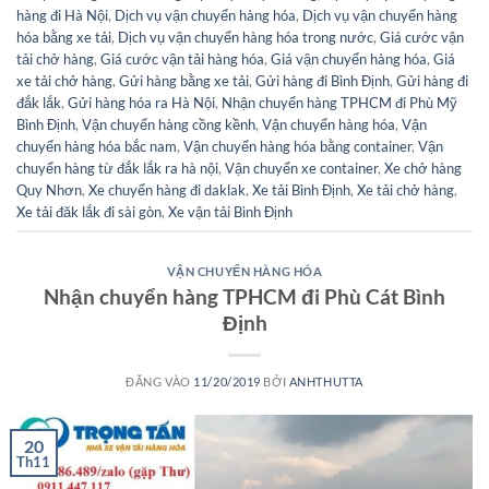
hàng đi Hà Nội
,
Dịch vụ vận chuyển hàng hóa
,
Dịch vụ vận chuyển hàng
hóa bằng xe tải
,
Dịch vụ vận chuyển hàng hóa trong nước
,
Giá cước vận
tải chở hàng
,
Giá cước vận tải hàng hóa
,
Giá vận chuyển hàng hóa
,
Giá
xe tải chở hàng
,
Gửi hàng bằng xe tải
,
Gửi hàng đi Bình Định
,
Gửi hàng đi
đắk lắk
,
Gửi hàng hóa ra Hà Nội
,
Nhận chuyển hàng TPHCM đi Phù Mỹ
Bình Định
,
Vận chuyển hàng cồng kềnh
,
Vận chuyển hàng hóa
,
Vận
chuyển hàng hóa bắc nam
,
Vận chuyển hàng hóa bằng container
,
Vận
chuyển hàng từ đắk lắk ra hà nội
,
Vận chuyển xe container
,
Xe chở hàng
Quy Nhơn
,
Xe chuyển hàng đi daklak
,
Xe tải Bình Định
,
Xe tải chở hàng
,
Xe tải đăk lắk đi sài gòn
,
Xe vận tải Bình Định
VẬN CHUYỂN HÀNG HÓA
Nhận chuyển hàng TPHCM đi Phù Cát Bình
Định
ĐĂNG VÀO
11/20/2019
BỞI
ANHTHUTTA
20
Th11