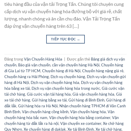
tiêu hàng đầu của vận tải Trọng Tấn. Chúng tôi chuyên cung
cấp dịch vụ vận chuyển hàng hóa đường bộ với giá rẻ, chất
lượng, nhanh chóng và ân cần chu đáo. Vận Tải Trọng Tấn
đáp ứng vận chuyển hàng trên 63 […]
TIẾP TỤC ĐỌC
→
Đăng trong
Vận Chuyển Hàng Hóa
|
Được gắn thẻ
Bảng giá dịch vụ vận
chuyển
,
Báo giá vận chuyển
,
cần vận chuyển hàng Hà Nội
,
Chuyển hàng
đi Gia Lai từ TP HCM
,
Chuyển hàng đi Hà Nội
,
Chuyển hàng nặng giá rẻ
,
Chuyển hàng ra Hải Phòng
,
Dịch vụ chuyển hàng
,
Dịch vụ vận chuyển gửi
hàng đi Hà Nội
,
Dịch vụ vận chuyển hàng hóa
,
Dịch vụ vận chuyển hàng
hóa bằng xe tải
,
Dịch vụ vận chuyển hàng hóa trong nước
,
Giá cước vận
tải chở hàng
,
Giá cước vận tải hàng hóa
,
Giá vận chuyển hàng hóa
,
Giá
xe tải chở hàng
,
Gửi hàng bằng xe tải
,
Gửi hàng đi Bình Định
,
Gửi hàng đi
đắk lắk
,
Gửi hàng hóa ra Hà Nội
,
Nhận chuyển hàng TPHCM đi Vân Canh
Bình Định
,
Vận chuyển hàng cồng kềnh
,
Vận chuyển hàng hóa
,
Vận
chuyển hàng hóa bắc nam
,
Vận chuyển hàng hóa bằng container
,
Vận
chuyển hàng từ đắk lắk ra hà nội
,
Vận chuyển xe container
,
Xe chở hàng
Quy Nhơn
,
Xe chuyển hàng đi daklak
,
Xe tải Bình Định
,
Xe tải chở hàng
,