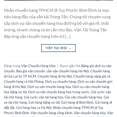
Nhận chuyển hàng TPHCM đi Tuy Phước Bình Định là mục
tiêu hàng đầu của vận tải Trọng Tấn. Chúng tôi chuyên cung
cấp dịch vụ vận chuyển hàng hóa đường bộ với giá rẻ, chất
lượng, nhanh chóng và ân cần chu đáo. Vận Tải Trọng Tấn
đáp ứng vận chuyển hàng trên 63 […]
TIẾP TỤC ĐỌC
→
Đăng trong
Vận Chuyển Hàng Hóa
|
Được gắn thẻ
Bảng giá dịch vụ vận
chuyển
,
Báo giá vận chuyển
,
cần vận chuyển hàng Hà Nội
,
Chuyển hàng
đi Gia Lai từ TP HCM
,
Chuyển hàng đi Hà Nội
,
Chuyển hàng nặng giá rẻ
,
Chuyển hàng ra Hải Phòng
,
Dịch vụ chuyển hàng
,
Dịch vụ vận chuyển gửi
hàng đi Hà Nội
,
Dịch vụ vận chuyển hàng hóa
,
Dịch vụ vận chuyển hàng
hóa bằng xe tải
,
Dịch vụ vận chuyển hàng hóa trong nước
,
Giá cước vận
tải chở hàng
,
Giá cước vận tải hàng hóa
,
Giá vận chuyển hàng hóa
,
Giá
xe tải chở hàng
,
Gửi hàng bằng xe tải
,
Gửi hàng đi Bình Định
,
Gửi hàng đi
đắk lắk
,
Gửi hàng hóa ra Hà Nội
,
Nhận chuyển hàng TPHCM đi Tuy
Phước Bình Định
,
Vận chuyển hàng cồng kềnh
,
Vận chuyển hàng hóa
,
Vận