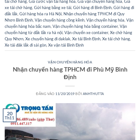
tải chở hàng
,
Giá cước vận tải hàng hóa
,
Giá vận chuyển hàng hóa
,
Giá
xe tải chở hàng
,
Gửi hàng bằng xe tải
,
Gửi hàng đi Bình Định
,
Gửi hàng đi
đắk lắk
,
Gửi hàng hóa ra Hà Nội
,
Nhận chuyển hàng TPHCM đi Quy
Nhơn Bình Định
,
Vận chuyển hàng cồng kềnh
,
Vận chuyển hàng hóa
,
Vận
chuyển hàng hóa bắc nam
,
Vận chuyển hàng hóa bằng container
,
Vận
chuyển hàng từ đắk lắk ra hà nội
,
Vận chuyển xe container
,
Xe chở hàng
Quy Nhơn
,
Xe chuyển hàng đi daklak
,
Xe tải Bình Định
,
Xe tải chở hàng
,
Xe tải đăk lắk đi sài gòn
,
Xe vận tải Bình Định
VẬN CHUYỂN HÀNG HÓA
Nhận chuyển hàng TPHCM đi Phù Mỹ Bình
Định
ĐĂNG VÀO
11/20/2019
BỞI
ANHTHUTTA
20
Th11