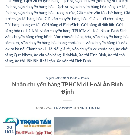
Hải Phòng
,
Dịch vụ chuyển hàng
,
Dịch vụ vận chuyển gửi hàng đi Hà Nội
,
Dịch vụ vận chuyển hàng hóa
,
Dịch vụ vận chuyển hàng hóa bằng xe tải
,
Dịch vụ vận chuyển hàng hóa trong nước
,
Giá cước vận tải chở hàng
,
Giá
cước vận tải hàng hóa
,
Giá vận chuyển hàng hóa
,
Giá xe tải chở hàng
,
Gửi hàng bằng xe tải
,
Gửi hàng đi Bình Định
,
Gửi hàng đi đắk lắk
,
Gửi
hàng hóa ra Hà Nội
,
Nhận chuyển hàng TPHCM đi Hoài Nhơn Bình Định
,
Vận chuyển hàng cồng kềnh
,
Vận chuyển hàng hóa
,
Vận chuyển hàng hóa
bắc nam
,
Vận chuyển hàng hóa bằng container
,
Vận chuyển hàng từ đắk
lắk ra hà nội Chành xe đi Hà Nội giá rẻ
,
Vận chuyển xe container
,
Xe chở
hàng Quy Nhơn
,
Xe chuyển hàng đi daklak
,
Xe tải Bình Định
,
Xe tải chở
hàng
,
Xe tải đăk lắk đi sài gòn
,
Xe vận tải Bình Định
VẬN CHUYỂN HÀNG HÓA
Nhận chuyển hàng TPHCM đi Hoài Ân Bình
Định
ĐĂNG VÀO
11/20/2019
BỞI
ANHTHUTTA
20
Th11