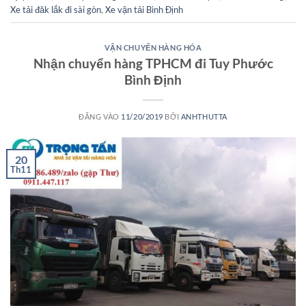
Xe tải đăk lắk đi sài gòn
,
Xe vận tải Bình Định
VẬN CHUYỂN HÀNG HÓA
Nhận chuyển hàng TPHCM đi Tuy Phước
Bình Định
ĐĂNG VÀO
11/20/2019
BỞI
ANHTHUTTA
20
Th11