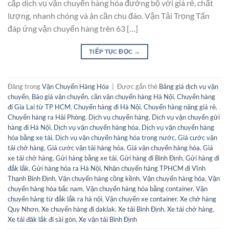
cấp dịch vụ vận chuyển hàng hóa đường bộ với giá rẻ, chất
lượng, nhanh chóng và ân cần chu đáo. Vận Tải Trọng Tấn
đáp ứng vận chuyển hàng trên 63 […]
TIẾP TỤC ĐỌC
→
Đăng trong
Vận Chuyển Hàng Hóa
|
Được gắn thẻ
Bảng giá dịch vụ vận
chuyển
,
Báo giá vận chuyển
,
cần vận chuyển hàng Hà Nội
,
Chuyển hàng
đi Gia Lai từ TP HCM
,
Chuyển hàng đi Hà Nội
,
Chuyển hàng nặng giá rẻ
,
Chuyển hàng ra Hải Phòng
,
Dịch vụ chuyển hàng
,
Dịch vụ vận chuyển gửi
hàng đi Hà Nội
,
Dịch vụ vận chuyển hàng hóa
,
Dịch vụ vận chuyển hàng
hóa bằng xe tải
,
Dịch vụ vận chuyển hàng hóa trong nước
,
Giá cước vận
tải chở hàng
,
Giá cước vận tải hàng hóa
,
Giá vận chuyển hàng hóa
,
Giá
xe tải chở hàng
,
Gửi hàng bằng xe tải
,
Gửi hàng đi Bình Định
,
Gửi hàng đi
đắk lắk
,
Gửi hàng hóa ra Hà Nội
,
Nhận chuyển hàng TPHCM đi Vĩnh
Thạnh Bình Định
,
Vận chuyển hàng cồng kềnh
,
Vận chuyển hàng hóa
,
Vận
chuyển hàng hóa bắc nam
,
Vận chuyển hàng hóa bằng container
,
Vận
chuyển hàng từ đắk lắk ra hà nội
,
Vận chuyển xe container
,
Xe chở hàng
Quy Nhơn
,
Xe chuyển hàng đi daklak
,
Xe tải Bình Định
,
Xe tải chở hàng
,
Xe tải đăk lắk đi sài gòn
,
Xe vận tải Bình Định