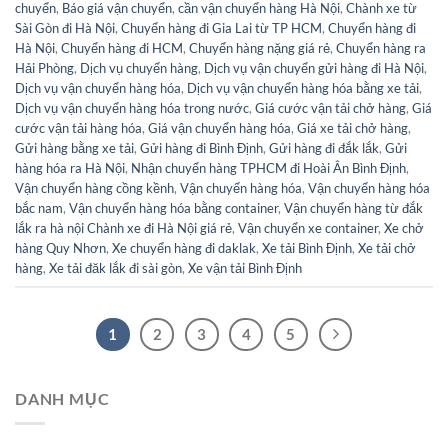
chuyển
,
Báo giá vận chuyển
,
cần vận chuyển hàng Hà Nội
,
Chành xe từ
Sài Gòn đi Hà Nội
,
Chuyển hàng đi Gia Lai từ TP HCM
,
Chuyển hàng đi
Hà Nội
,
Chuyển hàng đi HCM
,
Chuyển hàng nặng giá rẻ
,
Chuyển hàng ra
Hải Phòng
,
Dịch vụ chuyển hàng
,
Dịch vụ vận chuyển gửi hàng đi Hà Nội
,
Dịch vụ vận chuyển hàng hóa
,
Dịch vụ vận chuyển hàng hóa bằng xe tải
,
Dịch vụ vận chuyển hàng hóa trong nước
,
Giá cước vận tải chở hàng
,
Giá
cước vận tải hàng hóa
,
Giá vận chuyển hàng hóa
,
Giá xe tải chở hàng
,
Gửi hàng bằng xe tải
,
Gửi hàng đi Bình Định
,
Gửi hàng đi đắk lắk
,
Gửi
hàng hóa ra Hà Nội
,
Nhận chuyển hàng TPHCM đi Hoài Ân Bình Định
,
Vận chuyển hàng cồng kềnh
,
Vận chuyển hàng hóa
,
Vận chuyển hàng hóa
bắc nam
,
Vận chuyển hàng hóa bằng container
,
Vận chuyển hàng từ đắk
lắk ra hà nội Chành xe đi Hà Nội giá rẻ
,
Vận chuyển xe container
,
Xe chở
hàng Quy Nhơn
,
Xe chuyển hàng đi daklak
,
Xe tải Bình Định
,
Xe tải chở
hàng
,
Xe tải đăk lắk đi sài gòn
,
Xe vận tải Bình Định
1
2
3
4
5
DANH MỤC