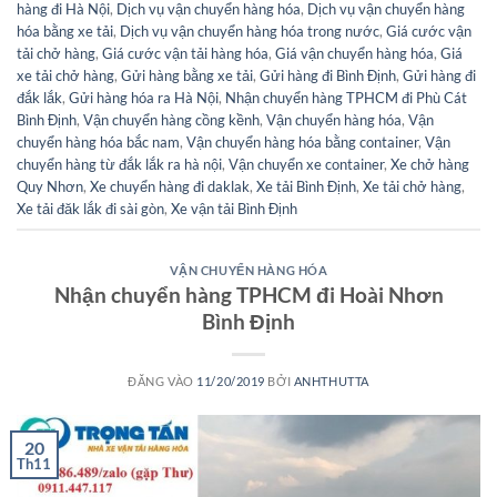
hàng đi Hà Nội
,
Dịch vụ vận chuyển hàng hóa
,
Dịch vụ vận chuyển hàng
hóa bằng xe tải
,
Dịch vụ vận chuyển hàng hóa trong nước
,
Giá cước vận
tải chở hàng
,
Giá cước vận tải hàng hóa
,
Giá vận chuyển hàng hóa
,
Giá
xe tải chở hàng
,
Gửi hàng bằng xe tải
,
Gửi hàng đi Bình Định
,
Gửi hàng đi
đắk lắk
,
Gửi hàng hóa ra Hà Nội
,
Nhận chuyển hàng TPHCM đi Phù Cát
Bình Định
,
Vận chuyển hàng cồng kềnh
,
Vận chuyển hàng hóa
,
Vận
chuyển hàng hóa bắc nam
,
Vận chuyển hàng hóa bằng container
,
Vận
chuyển hàng từ đắk lắk ra hà nội
,
Vận chuyển xe container
,
Xe chở hàng
Quy Nhơn
,
Xe chuyển hàng đi daklak
,
Xe tải Bình Định
,
Xe tải chở hàng
,
Xe tải đăk lắk đi sài gòn
,
Xe vận tải Bình Định
VẬN CHUYỂN HÀNG HÓA
Nhận chuyển hàng TPHCM đi Hoài Nhơn
Bình Định
ĐĂNG VÀO
11/20/2019
BỞI
ANHTHUTTA
20
Th11