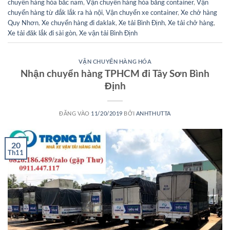
chuyển hàng hóa bắc nam
,
Vận chuyển hàng hóa bằng container
,
Vận
chuyển hàng từ đắk lắk ra hà nội
,
Vận chuyển xe container
,
Xe chở hàng
Quy Nhơn
,
Xe chuyển hàng đi daklak
,
Xe tải Bình Định
,
Xe tải chở hàng
,
Xe tải đăk lắk đi sài gòn
,
Xe vận tải Bình Định
VẬN CHUYỂN HÀNG HÓA
Nhận chuyển hàng TPHCM đi Tây Sơn Bình
Định
ĐĂNG VÀO
11/20/2019
BỞI
ANHTHUTTA
20
Th11