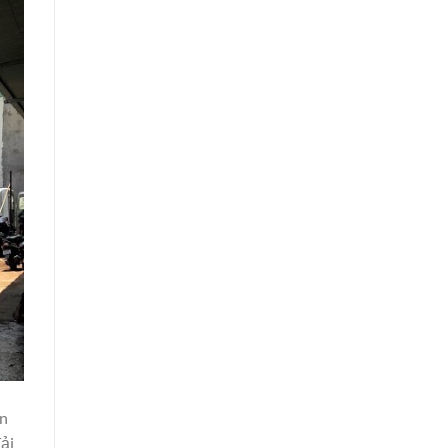
ên
ải