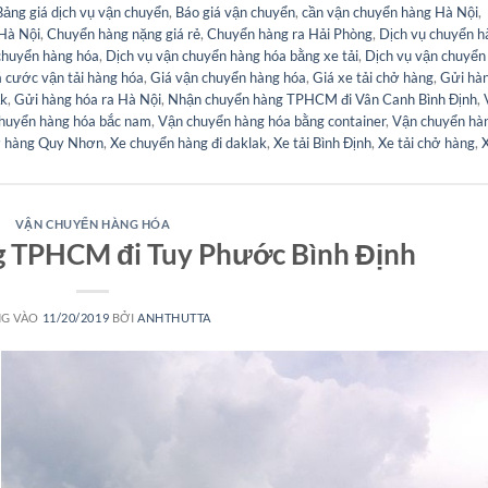
Bảng giá dịch vụ vận chuyển
,
Báo giá vận chuyển
,
cần vận chuyển hàng Hà Nội
,
Hà Nội
,
Chuyển hàng nặng giá rẻ
,
Chuyển hàng ra Hải Phòng
,
Dịch vụ chuyển h
chuyển hàng hóa
,
Dịch vụ vận chuyển hàng hóa bằng xe tải
,
Dịch vụ vận chuyển
 cước vận tải hàng hóa
,
Giá vận chuyển hàng hóa
,
Giá xe tải chở hàng
,
Gửi hà
ắk
,
Gửi hàng hóa ra Hà Nội
,
Nhận chuyển hàng TPHCM đi Vân Canh Bình Định
,
huyển hàng hóa bắc nam
,
Vận chuyển hàng hóa bằng container
,
Vận chuyển hà
ở hàng Quy Nhơn
,
Xe chuyển hàng đi daklak
,
Xe tải Bình Định
,
Xe tải chở hàng
,
VẬN CHUYỂN HÀNG HÓA
 TPHCM đi Tuy Phước Bình Định
G VÀO
11/20/2019
BỞI
ANHTHUTTA