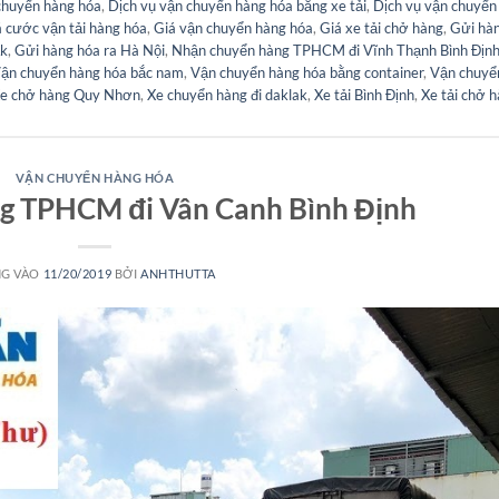
chuyển hàng hóa
,
Dịch vụ vận chuyển hàng hóa bằng xe tải
,
Dịch vụ vận chuyển
 cước vận tải hàng hóa
,
Giá vận chuyển hàng hóa
,
Giá xe tải chở hàng
,
Gửi hà
ắk
,
Gửi hàng hóa ra Hà Nội
,
Nhận chuyển hàng TPHCM đi Vĩnh Thạnh Bình Địn
ận chuyển hàng hóa bắc nam
,
Vận chuyển hàng hóa bằng container
,
Vận chuyể
e chở hàng Quy Nhơn
,
Xe chuyển hàng đi daklak
,
Xe tải Bình Định
,
Xe tải chở 
VẬN CHUYỂN HÀNG HÓA
g TPHCM đi Vân Canh Bình Định
G VÀO
11/20/2019
BỞI
ANHTHUTTA