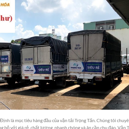
nh là mục tiêu hàng đầu của vận tải Trọng Tấn. Chúng tôi chuy
 bộ với giá rẻ, chất lượng, nhanh chóng và ân cần chu đáo. Vận T