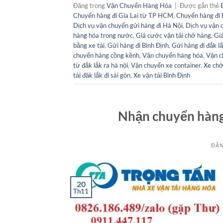
Đăng trong
Vận Chuyển Hàng Hóa
|
Được gắn thẻ
Chuyển hàng đi Gia Lai từ TP HCM
,
Chuyển hàng đi 
Dịch vụ vận chuyển gửi hàng đi Hà Nội
,
Dịch vụ vận 
hàng hóa trong nước
,
Giá cước vận tải chở hàng
,
Giá
bằng xe tải
,
Gửi hàng đi Bình Định
,
Gửi hàng đi đắk l
chuyển hàng cồng kềnh
,
Vận chuyển hàng hóa
,
Vận c
từ đắk lắk ra hà nội
,
Vận chuyển xe container
,
Xe ch
tải đăk lắk đi sài gòn
,
Xe vận tải Bình Định
Nhận chuyển hàng
ĐĂN
20
Th11