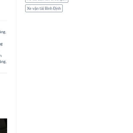
Xe vận tải Bình Định
àng
,
ng
,
n
hàng
,