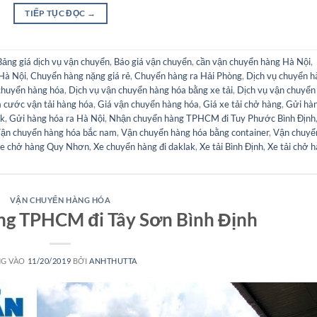
TIẾP TỤC ĐỌC
→
Bảng giá dịch vụ vận chuyển
,
Báo giá vận chuyển
,
cần vận chuyển hàng Hà Nội
,
Hà Nội
,
Chuyển hàng nặng giá rẻ
,
Chuyển hàng ra Hải Phòng
,
Dịch vụ chuyển h
chuyển hàng hóa
,
Dịch vụ vận chuyển hàng hóa bằng xe tải
,
Dịch vụ vận chuyển
 cước vận tải hàng hóa
,
Giá vận chuyển hàng hóa
,
Giá xe tải chở hàng
,
Gửi hà
ắk
,
Gửi hàng hóa ra Hà Nội
,
Nhận chuyển hàng TPHCM đi Tuy Phước Bình Định
ận chuyển hàng hóa bắc nam
,
Vận chuyển hàng hóa bằng container
,
Vận chuyể
e chở hàng Quy Nhơn
,
Xe chuyển hàng đi daklak
,
Xe tải Bình Định
,
Xe tải chở 
VẬN CHUYỂN HÀNG HÓA
ng TPHCM đi Tây Sơn Bình Định
G VÀO
11/20/2019
BỞI
ANHTHUTTA