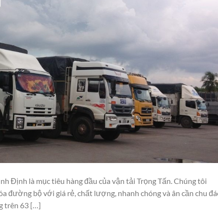
Định là mục tiêu hàng đầu của vận tải Trọng Tấn. Chúng tôi
a đường bộ với giá rẻ, chất lượng, nhanh chóng và ân cần chu đá
 trên 63 […]