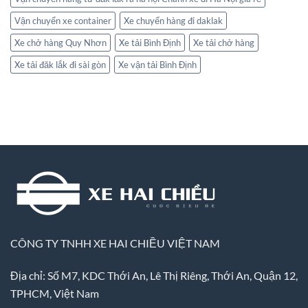
Vận chuyển xe container
Xe chuyển hàng đi daklak
Xe chở hàng Quy Nhơn
Xe tải Bình Định
Xe tải chở hàng
Xe tải đăk lắk đi sài gòn
Xe vận tải Bình Định
CÔNG TY TNHH XE HAI CHIỀU VIỆT NAM
Địa chỉ: Số M7, KDC Thới An, Lê Thị Riêng, Thới An, Quận 12,
TPHCM, Việt Nam