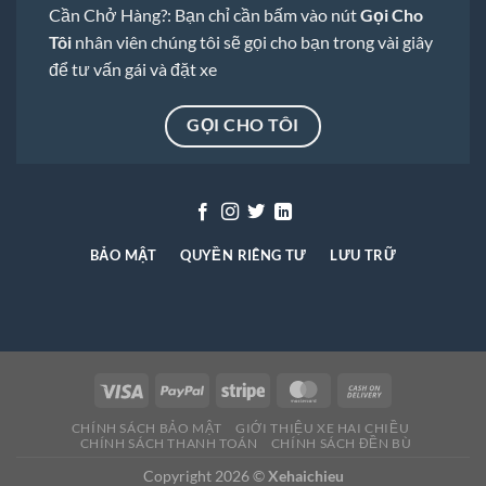
Cần Chở Hàng?: Bạn chỉ cần bấm vào nút
Gọi Cho
Tôi
nhân viên chúng tôi sẽ gọi cho bạn trong vài giây
để tư vấn gái và đặt xe
GỌI CHO TÔI
BẢO MẬT
QUYỀN RIÊNG TƯ
LƯU TRỮ
CHÍNH SÁCH BẢO MẬT
GIỚI THIỆU XE HAI CHIỀU
CHÍNH SÁCH THANH TOÁN
CHÍNH SÁCH ĐỀN BÙ
Copyright 2026 ©
Xehaichieu