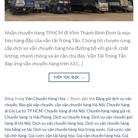
Nhận chuyển hàng TPHCM đi Vĩnh Thạnh Bình Định là mục
tiêu hàng đầu của vận tải Trọng Tấn. Chúng tôi chuyên cung
cấp dịch vụ vận chuyển hàng hóa đường bộ với giá rẻ, chất
lượng, nhanh chóng và ân cần chu đáo. Vận Tải Trọng Tấn
đáp ứng vận chuyển hàng trên 63 […]
TIẾP TỤC ĐỌC
→
Đăng trong
Vận Chuyển Hàng Hóa
|
Được gắn thẻ
Bảng giá dịch vụ vận
chuyển
,
Báo giá vận chuyển
,
cần vận chuyển hàng Hà Nội
,
Chuyển hàng
đi Gia Lai từ TP HCM
,
Chuyển hàng đi Hà Nội
,
Chuyển hàng nặng giá rẻ
,
Chuyển hàng ra Hải Phòng
,
Dịch vụ chuyển hàng
,
Dịch vụ vận chuyển gửi
hàng đi Hà Nội
,
Dịch vụ vận chuyển hàng hóa
,
Dịch vụ vận chuyển hàng
hóa bằng xe tải
,
Dịch vụ vận chuyển hàng hóa trong nước
,
Giá cước vận
tải chở hàng
,
Giá cước vận tải hàng hóa
,
Giá vận chuyển hàng hóa
,
Giá