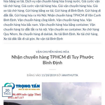
hóa bằng xe tải
,
Dịch vụ vận chuyển hàng hóa trong nước
,
Giá cước vận
tải chở hàng
,
Giá cước vận tải hàng hóa
,
Giá vận chuyển hàng hóa
,
Giá
xe tải chở hàng
,
Gửi hàng bằng xe tải
,
Gửi hàng đi Bình Định
,
Gửi hàng đi
đắk lắk
,
Gửi hàng hóa ra Hà Nội
,
Nhận chuyển hàng TPHCM đi Vân Canh
Bình Định
,
Vận chuyển hàng cồng kềnh
,
Vận chuyển hàng hóa
,
Vận
chuyển hàng hóa bắc nam
,
Vận chuyển hàng hóa bằng container
,
Vận
chuyển hàng từ đắk lắk ra hà nội
,
Vận chuyển xe container
,
Xe chở hàng
Quy Nhơn
,
Xe chuyển hàng đi daklak
,
Xe tải Bình Định
,
Xe tải chở hàng
,
Xe tải đăk lắk đi sài gòn
,
Xe vận tải Bình Định
VẬN CHUYỂN HÀNG HÓA
Nhận chuyển hàng TPHCM đi Tuy Phước
Bình Định
ĐĂNG VÀO
11/20/2019
BỞI
ANHTHUTTA
20
Th11