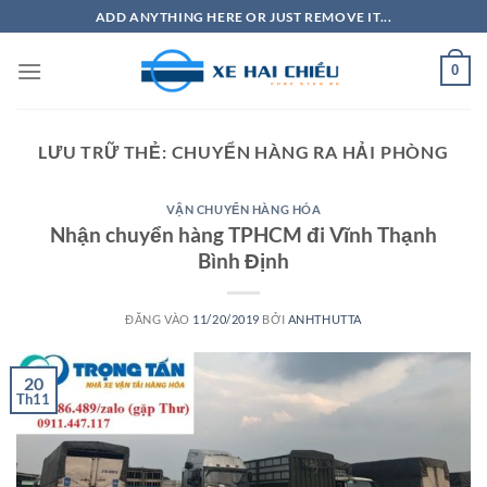
Bỏ
ADD ANYTHING HERE OR JUST REMOVE IT...
qua
nội
0
dung
LƯU TRỮ THẺ:
CHUYỂN HÀNG RA HẢI PHÒNG
VẬN CHUYỂN HÀNG HÓA
Nhận chuyển hàng TPHCM đi Vĩnh Thạnh
Bình Định
ĐĂNG VÀO
11/20/2019
BỞI
ANHTHUTTA
20
Th11