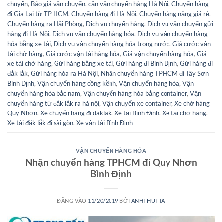
chuyển
,
Báo giá vận chuyển
,
cần vận chuyển hàng Hà Nội
,
Chuyển hàng
đi Gia Lai từ TP HCM
,
Chuyển hàng đi Hà Nội
,
Chuyển hàng nặng giá rẻ
,
Chuyển hàng ra Hải Phòng
,
Dịch vụ chuyển hàng
,
Dịch vụ vận chuyển gửi
hàng đi Hà Nội
,
Dịch vụ vận chuyển hàng hóa
,
Dịch vụ vận chuyển hàng
hóa bằng xe tải
,
Dịch vụ vận chuyển hàng hóa trong nước
,
Giá cước vận
tải chở hàng
,
Giá cước vận tải hàng hóa
,
Giá vận chuyển hàng hóa
,
Giá
xe tải chở hàng
,
Gửi hàng bằng xe tải
,
Gửi hàng đi Bình Định
,
Gửi hàng đi
đắk lắk
,
Gửi hàng hóa ra Hà Nội
,
Nhận chuyển hàng TPHCM đi Tây Sơn
Bình Định
,
Vận chuyển hàng cồng kềnh
,
Vận chuyển hàng hóa
,
Vận
chuyển hàng hóa bắc nam
,
Vận chuyển hàng hóa bằng container
,
Vận
chuyển hàng từ đắk lắk ra hà nội
,
Vận chuyển xe container
,
Xe chở hàng
Quy Nhơn
,
Xe chuyển hàng đi daklak
,
Xe tải Bình Định
,
Xe tải chở hàng
,
Xe tải đăk lắk đi sài gòn
,
Xe vận tải Bình Định
VẬN CHUYỂN HÀNG HÓA
Nhận chuyển hàng TPHCM đi Quy Nhơn
Bình Định
ĐĂNG VÀO
11/20/2019
BỞI
ANHTHUTTA