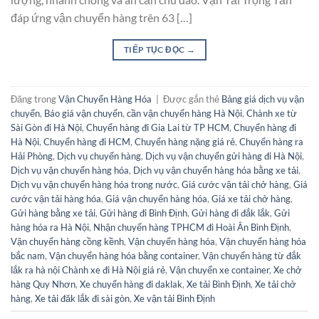
đáp ứng vận chuyển hàng trên 63 […]
TIẾP TỤC ĐỌC
→
Đăng trong
Vận Chuyển Hàng Hóa
|
Được gắn thẻ
Bảng giá dịch vụ vận
chuyển
,
Báo giá vận chuyển
,
cần vận chuyển hàng Hà Nội
,
Chành xe từ
Sài Gòn đi Hà Nội
,
Chuyển hàng đi Gia Lai từ TP HCM
,
Chuyển hàng đi
Hà Nội
,
Chuyển hàng đi HCM
,
Chuyển hàng nặng giá rẻ
,
Chuyển hàng ra
Hải Phòng
,
Dịch vụ chuyển hàng
,
Dịch vụ vận chuyển gửi hàng đi Hà Nội
,
Dịch vụ vận chuyển hàng hóa
,
Dịch vụ vận chuyển hàng hóa bằng xe tải
,
Dịch vụ vận chuyển hàng hóa trong nước
,
Giá cước vận tải chở hàng
,
Giá
cước vận tải hàng hóa
,
Giá vận chuyển hàng hóa
,
Giá xe tải chở hàng
,
Gửi hàng bằng xe tải
,
Gửi hàng đi Bình Định
,
Gửi hàng đi đắk lắk
,
Gửi
hàng hóa ra Hà Nội
,
Nhận chuyển hàng TPHCM đi Hoài Ân Bình Định
,
Vận chuyển hàng cồng kềnh
,
Vận chuyển hàng hóa
,
Vận chuyển hàng hóa
bắc nam
,
Vận chuyển hàng hóa bằng container
,
Vận chuyển hàng từ đắk
lắk ra hà nội Chành xe đi Hà Nội giá rẻ
,
Vận chuyển xe container
,
Xe chở
hàng Quy Nhơn
,
Xe chuyển hàng đi daklak
,
Xe tải Bình Định
,
Xe tải chở
hàng
,
Xe tải đăk lắk đi sài gòn
,
Xe vận tải Bình Định