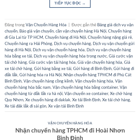
TIẾP TỤC ĐỌC
→
Đăng trong
Vận Chuyển Hàng Hóa
|
Được gắn thẻ
Bảng giá dịch vụ vận
chuyển
,
Báo giá vận chuyển
,
cần vận chuyển hàng Hà Nội
,
Chuyển hàng
đi Gia Lai từ TP HCM
,
Chuyển hàng đi Hà Nội
,
Chuyển hàng nặng giá rẻ
,
Chuyển hàng ra Hải Phòng
,
Dịch vụ chuyển hàng
,
Dịch vụ vận chuyển gửi
hàng đi Hà Nội
,
Dịch vụ vận chuyển hàng hóa
,
Dịch vụ vận chuyển hàng
hóa bằng xe tải
,
Dịch vụ vận chuyển hàng hóa trong nước
,
Giá cước vận
tải chở hàng
,
Giá cước vận tải hàng hóa
,
Giá vận chuyển hàng hóa
,
Giá
xe tải chở hàng
,
Gửi hàng bằng xe tải
,
Gửi hàng đi Bình Định
,
Gửi hàng đi
đắk lắk
,
Gửi hàng hóa ra Hà Nội
,
Nhận chuyển hàng TPHCM đi Phù Cát
Bình Định
,
Vận chuyển hàng cồng kềnh
,
Vận chuyển hàng hóa
,
Vận
chuyển hàng hóa bắc nam
,
Vận chuyển hàng hóa bằng container
,
Vận
chuyển hàng từ đắk lắk ra hà nội
,
Vận chuyển xe container
,
Xe chở hàng
Quy Nhơn
,
Xe chuyển hàng đi daklak
,
Xe tải Bình Định
,
Xe tải chở hàng
,
Xe tải đăk lắk đi sài gòn
,
Xe vận tải Bình Định
VẬN CHUYỂN HÀNG HÓA
Nhận chuyển hàng TPHCM đi Hoài Nhơn
Bình Định