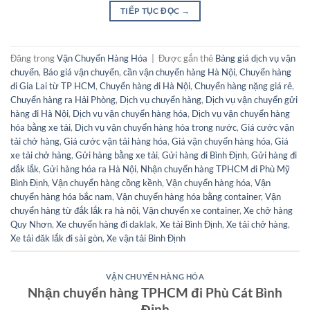
TIẾP TỤC ĐỌC
→
Đăng trong
Vận Chuyển Hàng Hóa
|
Được gắn thẻ
Bảng giá dịch vụ vận
chuyển
,
Báo giá vận chuyển
,
cần vận chuyển hàng Hà Nội
,
Chuyển hàng
đi Gia Lai từ TP HCM
,
Chuyển hàng đi Hà Nội
,
Chuyển hàng nặng giá rẻ
,
Chuyển hàng ra Hải Phòng
,
Dịch vụ chuyển hàng
,
Dịch vụ vận chuyển gửi
hàng đi Hà Nội
,
Dịch vụ vận chuyển hàng hóa
,
Dịch vụ vận chuyển hàng
hóa bằng xe tải
,
Dịch vụ vận chuyển hàng hóa trong nước
,
Giá cước vận
tải chở hàng
,
Giá cước vận tải hàng hóa
,
Giá vận chuyển hàng hóa
,
Giá
xe tải chở hàng
,
Gửi hàng bằng xe tải
,
Gửi hàng đi Bình Định
,
Gửi hàng đi
đắk lắk
,
Gửi hàng hóa ra Hà Nội
,
Nhận chuyển hàng TPHCM đi Phù Mỹ
Bình Định
,
Vận chuyển hàng cồng kềnh
,
Vận chuyển hàng hóa
,
Vận
chuyển hàng hóa bắc nam
,
Vận chuyển hàng hóa bằng container
,
Vận
chuyển hàng từ đắk lắk ra hà nội
,
Vận chuyển xe container
,
Xe chở hàng
Quy Nhơn
,
Xe chuyển hàng đi daklak
,
Xe tải Bình Định
,
Xe tải chở hàng
,
Xe tải đăk lắk đi sài gòn
,
Xe vận tải Bình Định
VẬN CHUYỂN HÀNG HÓA
Nhận chuyển hàng TPHCM đi Phù Cát Bình
Định