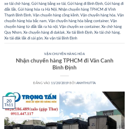
xe tải chở hàng
,
Gửi hàng bằng xe tải
,
Gửi hàng đi Bình Định
,
Gửi hàng đi
đắk lắk
,
Gửi hàng hóa ra Hà Nội
,
Nhận chuyển hàng TPHCM đi Vĩnh
Thạnh Bình Định
,
Vận chuyển hàng cồng kềnh
,
Vận chuyển hàng hóa
,
Vận
chuyển hàng hóa bắc nam
,
Vận chuyển hàng hóa bằng container
,
Vận
chuyển hàng từ đắk lắk ra hà nội
,
Vận chuyển xe container
,
Xe chở hàng
Quy Nhơn
,
Xe chuyển hàng đi daklak
,
Xe tải Bình Định
,
Xe tải chở hàng
,
Xe tải đăk lắk đi sài gòn
,
Xe vận tải Bình Định
VẬN CHUYỂN HÀNG HÓA
Nhận chuyển hàng TPHCM đi Vân Canh
Bình Định
ĐĂNG VÀO
11/20/2019
BỞI
ANHTHUTTA
20
Th11