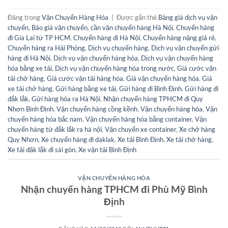
Đăng trong
Vận Chuyển Hàng Hóa
|
Được gắn thẻ
Bảng giá dịch vụ vận
chuyển
,
Báo giá vận chuyển
,
cần vận chuyển hàng Hà Nội
,
Chuyển hàng
đi Gia Lai từ TP HCM
,
Chuyển hàng đi Hà Nội
,
Chuyển hàng nặng giá rẻ
,
Chuyển hàng ra Hải Phòng
,
Dịch vụ chuyển hàng
,
Dịch vụ vận chuyển gửi
hàng đi Hà Nội
,
Dịch vụ vận chuyển hàng hóa
,
Dịch vụ vận chuyển hàng
hóa bằng xe tải
,
Dịch vụ vận chuyển hàng hóa trong nước
,
Giá cước vận
tải chở hàng
,
Giá cước vận tải hàng hóa
,
Giá vận chuyển hàng hóa
,
Giá
xe tải chở hàng
,
Gửi hàng bằng xe tải
,
Gửi hàng đi Bình Định
,
Gửi hàng đi
đắk lắk
,
Gửi hàng hóa ra Hà Nội
,
Nhận chuyển hàng TPHCM đi Quy
Nhơn Bình Định
,
Vận chuyển hàng cồng kềnh
,
Vận chuyển hàng hóa
,
Vận
chuyển hàng hóa bắc nam
,
Vận chuyển hàng hóa bằng container
,
Vận
chuyển hàng từ đắk lắk ra hà nội
,
Vận chuyển xe container
,
Xe chở hàng
Quy Nhơn
,
Xe chuyển hàng đi daklak
,
Xe tải Bình Định
,
Xe tải chở hàng
,
Xe tải đăk lắk đi sài gòn
,
Xe vận tải Bình Định
VẬN CHUYỂN HÀNG HÓA
Nhận chuyển hàng TPHCM đi Phù Mỹ Bình
Định