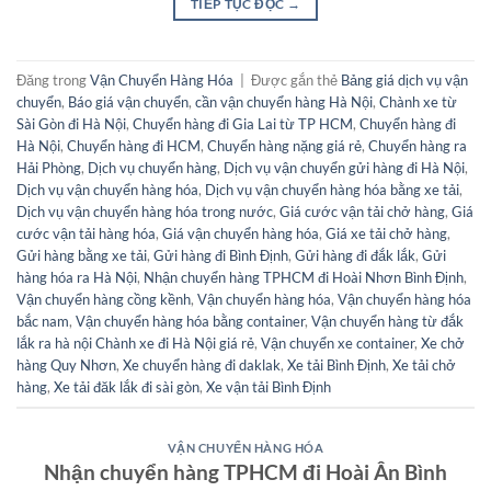
TIẾP TỤC ĐỌC
→
Đăng trong
Vận Chuyển Hàng Hóa
|
Được gắn thẻ
Bảng giá dịch vụ vận
chuyển
,
Báo giá vận chuyển
,
cần vận chuyển hàng Hà Nội
,
Chành xe từ
Sài Gòn đi Hà Nội
,
Chuyển hàng đi Gia Lai từ TP HCM
,
Chuyển hàng đi
Hà Nội
,
Chuyển hàng đi HCM
,
Chuyển hàng nặng giá rẻ
,
Chuyển hàng ra
Hải Phòng
,
Dịch vụ chuyển hàng
,
Dịch vụ vận chuyển gửi hàng đi Hà Nội
,
Dịch vụ vận chuyển hàng hóa
,
Dịch vụ vận chuyển hàng hóa bằng xe tải
,
Dịch vụ vận chuyển hàng hóa trong nước
,
Giá cước vận tải chở hàng
,
Giá
cước vận tải hàng hóa
,
Giá vận chuyển hàng hóa
,
Giá xe tải chở hàng
,
Gửi hàng bằng xe tải
,
Gửi hàng đi Bình Định
,
Gửi hàng đi đắk lắk
,
Gửi
hàng hóa ra Hà Nội
,
Nhận chuyển hàng TPHCM đi Hoài Nhơn Bình Định
,
Vận chuyển hàng cồng kềnh
,
Vận chuyển hàng hóa
,
Vận chuyển hàng hóa
bắc nam
,
Vận chuyển hàng hóa bằng container
,
Vận chuyển hàng từ đắk
lắk ra hà nội Chành xe đi Hà Nội giá rẻ
,
Vận chuyển xe container
,
Xe chở
hàng Quy Nhơn
,
Xe chuyển hàng đi daklak
,
Xe tải Bình Định
,
Xe tải chở
hàng
,
Xe tải đăk lắk đi sài gòn
,
Xe vận tải Bình Định
VẬN CHUYỂN HÀNG HÓA
Nhận chuyển hàng TPHCM đi Hoài Ân Bình