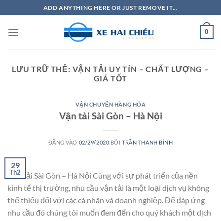
Bỏ
ADD ANYTHING HERE OR JUST REMOVE IT...
qua
nội
0
dung
LƯU TRỮ THẺ:
VẬN TẢI UY TÍN – CHẤT LƯỢNG –
GIÁ TỐT
VẬN CHUYỂN HÀNG HÓA
Vận tải Sài Gòn – Hà Nội
ĐĂNG VÀO
02/29/2020
BỞI
TRẦN THANH BÌNH
29
Th2
Vận tải Sài Gòn – Hà Nội Cùng với sự phát triển của nền
kinh tế thị trường, nhu cầu vận tải là một loại dịch vụ không
thể thiếu đối với các cá nhân và doanh nghiệp. Để đáp ứng
nhu cầu đó chúng tôi muốn đem đến cho quý khách một dịch