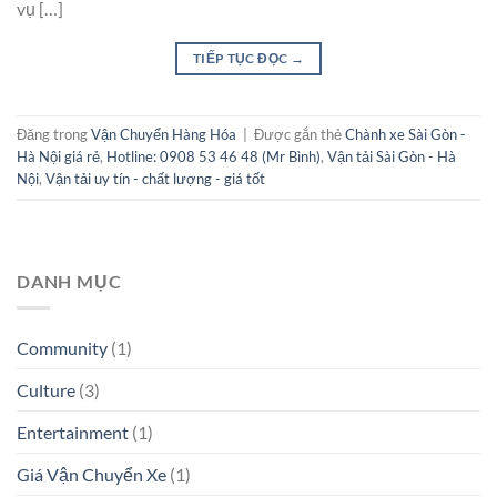
vụ […]
TIẾP TỤC ĐỌC
→
Đăng trong
Vận Chuyển Hàng Hóa
|
Được gắn thẻ
Chành xe Sài Gòn -
Hà Nội giá rẻ
,
Hotline: 0908 53 46 48 (Mr Bình)
,
Vận tải Sài Gòn - Hà
Nội
,
Vận tải uy tín - chất lượng - giá tốt
DANH MỤC
Community
(1)
Culture
(3)
Entertainment
(1)
Giá Vận Chuyển Xe
(1)