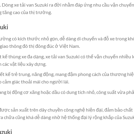
. Dòng xe tải van Suzuki ra đời nhằm đáp ứng nhu cầu vận chuyể
g tăng cao của thị trường.
uki
hường có kích thước nhỏ gọn, dễ dàng di chuyển và đỗ xe trong k
 giao thông đô thị đông đúc ở Việt Nam.
 kế thùng xe đa dạng, xe tải van Suzuki có thể vận chuyển nhiều l
 các vật liệu xây dựng.
hiết kế trẻ trung, năng động, mang đậm phong cách của thương hi
o cảm giác thoải mái cho người lái.
ang bị động cơ xăng hoặc dầu có dung tích nhỏ, công suất vừa phả
 được sản xuất trên dây chuyền công nghệ hiện đại, đảm bảo chất
a chữa cũng khá dễ dàng nhờ hệ thống đại lý rộng khắp của Suzuk
uzuki