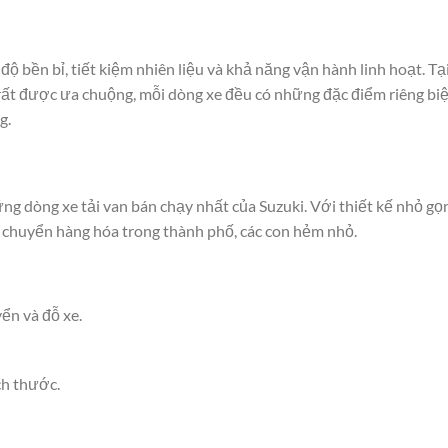
độ bền bỉ, tiết kiệm nhiên liệu và khả năng vận hành linh hoạt. Tạ
 rất được ưa chuộng, mỗi dòng xe đều có những đặc điểm riêng biệ
g.
ững dòng xe tải van bán chạy nhất của Suzuki. Với thiết kế nhỏ gọn
n chuyển hàng hóa trong thành phố, các con hẻm nhỏ.
ển và đỗ xe.
ch thước.