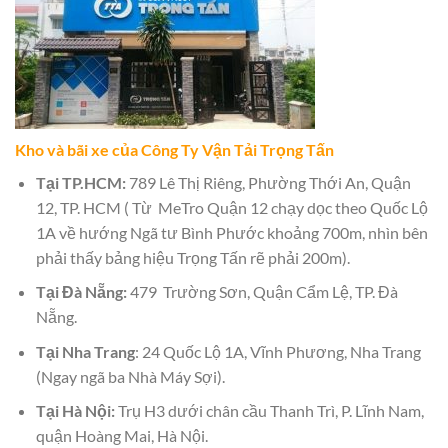
Kho và bãi xe của Công Ty Vận Tải Trọng Tấn
Tại TP.HCM:
789 Lê Thị Riêng, Phường Thới An, Quận
12, TP. HCM ( Từ MeTro Quận 12 chạy dọc theo Quốc Lộ
1A về hướng Ngã tư Bình Phước khoảng 700m, nhìn bên
phải thấy bảng hiệu Trọng Tấn rẽ phải 200m).
Tại Đà Nẵng:
479 Trường Sơn, Quận Cẩm Lệ, TP. Đà
Nẵng.
Tại Nha Trang
: 24 Quốc Lộ 1A, Vĩnh Phương, Nha Trang
(Ngay ngã ba Nhà Máy Sợi).
Tại Hà Nội:
Trụ H3 dưới chân cầu Thanh Trì, P. Lĩnh Nam,
quận Hoàng Mai, Hà Nội.