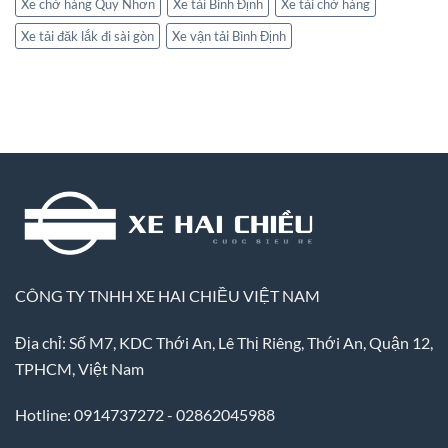
Xe chở hàng Quy Nhơn
Xe tải Bình Định
Xe tải chở hàng
Xe tải đăk lắk đi sài gòn
Xe vận tải Bình Định
CÔNG TY TNHH XE HAI CHIỀU VIỆT NAM
Địa chỉ: Số M7, KDC Thới An, Lê Thị Riêng, Thới An, Quận 12,
TPHCM, Việt Nam
Hotline: 0914737272 - 02862045988