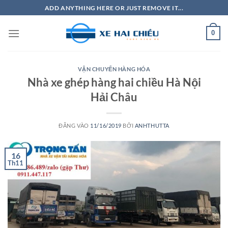
Bỏ
ADD ANYTHING HERE OR JUST REMOVE IT...
qua
nội
0
dung
VẬN CHUYỂN HÀNG HÓA
Nhà xe ghép hàng hai chiều Hà Nội
Hải Châu
ĐĂNG VÀO
11/16/2019
BỞI
ANHTHUTTA
16
Th11