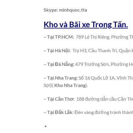
Skype: minhquoc.tta
Kho và Bãi xe Trọng Tấn.
– Tại TP.HCM:
789 Lê Thị Riêng, Phường T
– Tại Hà Nội:
Trụ H3, Cầu Thanh Trì, Quận 
– Tại Đà Nẵng:
479 Trường Sơn, Phường Hò
– Tại Nha Trang
: Số 16 Quốc Lộ 1A, Vĩnh T
Sợi)(
Kho Nha Trang
).
– Tại Cần Thơ:
188 đường dẫn cầu Cần Thơ
– Tại Đắk Lắk
: Đèn vàng đường tránh thàn