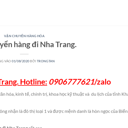
VẬN CHUYỂN HÀNG HÓA
yển hàng đi Nha Trang.
NG VÀO
01/08/2020
BỞI
TRONGTAN
rang. Hotline:
0906777621
/
zalo
 hóa, kinh tế, chính trị, khoa học kỹ thuật và du lịch của tỉnh K
 nhận là đô thị loại 1 và được mệnh danh là hòn ngọc của Biển
 đi Nha Trang
rất cao.