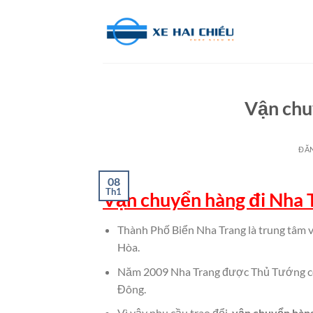
Bỏ
qua
nội
dung
Vận chu
ĐĂ
08
Th1
Vận chuyển hàng đi Nha T
Thành Phố Biển Nha Trang là trung tâm văn
Hòa.
Năm 2009 Nha Trang được Thủ Tướng công
Đông.
Vì vậy nhu cầu trao đổi,
vận chuyển hàng