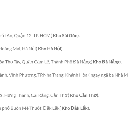
hới An, Quận 12, TP. HCM(
Kho Sài Gòn
).
Hoàng Mai, Hà Nội(
Kho Hà Nội
).
a Thọ Tây, Quận Cẩm Lệ, Thành Phố Đà Nẵng(
Kho Đà Nẵng
).
hành, Vĩnh Phương, TP.Nha Trang, Khánh Hòa ( ngay ngã ba Nhà 
, Hưng Thành, Cái Răng, Cần Thơ(
Kho Cần Thơ
).
h phố Buôn Mê Thuột, Đắk Lắk(
Kho Đắk Lắk
).