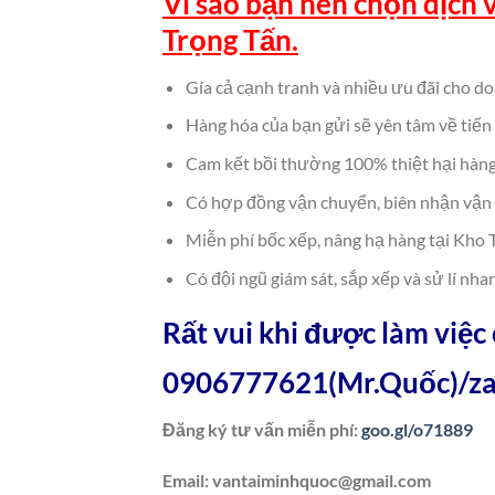
Vì sao bạn nên chọn dịch 
Trọng Tấn.
Gía cả cạnh tranh và nhiều ưu đãi cho do
Hàng hóa của bạn gửi sẽ yên tâm về tiến 
Cam kết bồi thường 100% thiệt hại hàng 
Có hợp đồng vận chuyển, biên nhận vận 
Miễn phí bốc xếp, nâng hạ hàng tại Kho 
Có đội ngũ giám sát, sắp xếp và sử lí n
Rất vui khi được làm việc
0906777621
(Mr.Quốc)/
za
Đăng ký tư vấn miễn phí:
goo.gl/o71889
Email:
vantaiminhquoc@gmail.com