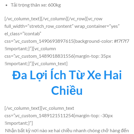
Tải trọng thân xe: 600kg
[/vc_column_text][/vc_column][/vc_row][vc_row
full_width=”stretch_row_content” wrap_container=”yes”
el_class=”icontab”
css=”.vc_custom_1490693897615{background-color: #f7f7f7
!important;}”][vc_column
css=”.vc_custom_1489018831556{margin-top: 35px
!important;}”][vc_column_text]
Đa Lợi Ích Từ Xe Hai
Chiều
[/vc_column_text][vc_column_text
css=”.vc_custom_1489121511254{margin-top: -30px
!important;}”]
Nhận bất kỳ nơi nào xe hai chiều nhanh chóng chở hàng đến