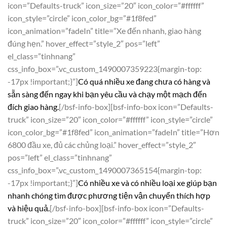
icon=”Defaults-truck” icon_size=”20″ icon_color=”#ffffff”
icon_style=”circle” icon_color_bg=”#1f8fed”
icon_animation=”fadeIn” title=”Xe đến nhanh, giao hàng
đúng hẹn.” hover_effect=”style_2″ pos=”left”
el_class=”tinhnang”
css_info_box=”.vc_custom_1490007359223{margin-top:
-17px !important;}”]
Có quá nhiều xe đang chưa có hàng và
sẵn sàng đến ngay khi bạn yêu cầu và chạy một mạch đến
đích giao hàng.
[/bsf-info-box][bsf-info-box icon=”Defaults-
truck” icon_size=”20″ icon_color=”#ffffff” icon_style=”circle”
icon_color_bg=”#1f8fed” icon_animation=”fadeIn” title=”Hơn
6800 đầu xe, đủ các chủng loại.” hover_effect=”style_2″
pos=”left” el_class=”tinhnang”
css_info_box=”.vc_custom_1490007365154{margin-top:
-17px !important;}”]
Có nhiều xe và có nhiều loại xe giúp bạn
nhanh chóng tìm được phương tiện vận chuyển thích hợp
và hiệu quả.
[/bsf-info-box][bsf-info-box icon=”Defaults-
truck” icon_size=”20″ icon_color=”#ffffff” icon_style=”circle”