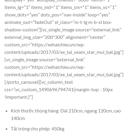
items_lg=”1″ items_md=”1″ items_sm=”1″ items_xs=”1″
show_dots=”yes” dots_pos=”nav-inside” loop=”yes”
animate_out=”fadeOut” el_class=”m-t-lg m-b-xl box-
shadow-custom”][vc_single_image source=”external_link”
external_img_size=”200*300″ alignment=”center”
custom_src=”https://xehaichieu.vn/wp-
content/uploads/2017/03/xe_tai_veam_star_mui_bat.jpg”]
[vc_single_image source=”external_link”
custom_src=”https://xehaichieu.vn/wp-
content/uploads/2017/03/xe_tai_veam_star_mui_bat.jpg”]
[/porto_carousel][vc_column_text
css=”.vc_custom_1490696794741{margin-top: -10px
!important;}”]
Kích thước thùng hàng: Dài 210cm, ngang 120cm, cao
140cm
Tải trọng cho phép: 450kg