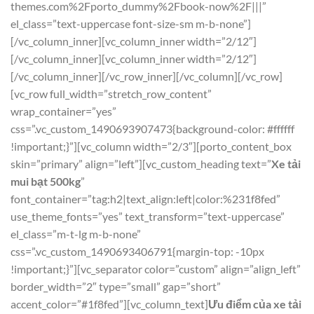
themes.com%2Fporto_dummy%2Fbook-now%2F|||”
el_class=”text-uppercase font-size-sm m-b-none”]
[/vc_column_inner][vc_column_inner width=”2/12″]
[/vc_column_inner][vc_column_inner width=”2/12″]
[/vc_column_inner][/vc_row_inner][/vc_column][/vc_row]
[vc_row full_width=”stretch_row_content”
wrap_container=”yes”
css=”.vc_custom_1490693907473{background-color: #ffffff
!important;}”][vc_column width=”2/3″][porto_content_box
skin=”primary” align=”left”][vc_custom_heading text=”
Xe tải
mui bạt 500kg
”
font_container=”tag:h2|text_align:left|color:%231f8fed”
use_theme_fonts=”yes” text_transform=”text-uppercase”
el_class=”m-t-lg m-b-none”
css=”.vc_custom_1490693406791{margin-top: -10px
!important;}”][vc_separator color=”custom” align=”align_left”
border_width=”2″ type=”small” gap=”short”
accent_color=”#1f8fed”][vc_column_text]
Ưu điểm của xe tải