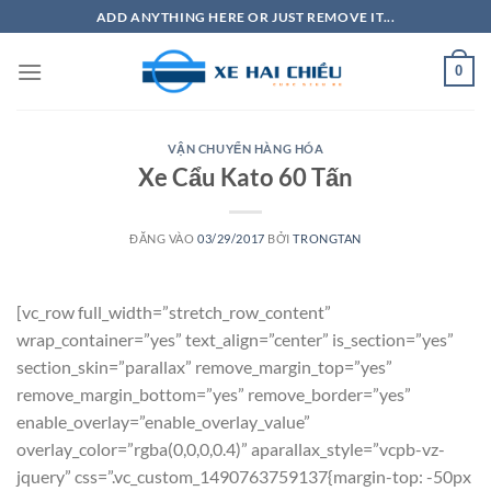
Bỏ
ADD ANYTHING HERE OR JUST REMOVE IT...
qua
nội
0
dung
VẬN CHUYỂN HÀNG HÓA
Xe Cẩu Kato 60 Tấn
ĐĂNG VÀO
03/29/2017
BỞI
TRONGTAN
[vc_row full_width=”stretch_row_content”
wrap_container=”yes” text_align=”center” is_section=”yes”
section_skin=”parallax” remove_margin_top=”yes”
remove_margin_bottom=”yes” remove_border=”yes”
enable_overlay=”enable_overlay_value”
overlay_color=”rgba(0,0,0,0.4)” aparallax_style=”vcpb-vz-
jquery” css=”.vc_custom_1490763759137{margin-top: -50px