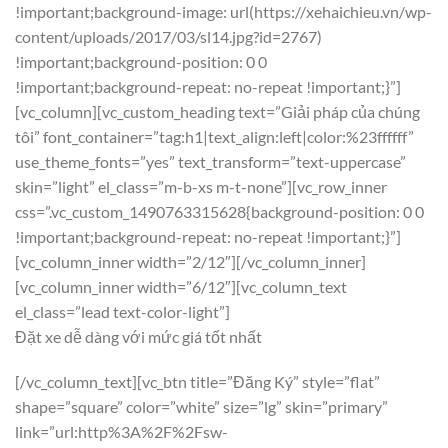
!important;background-image: url(https://xehaichieu.vn/wp-
content/uploads/2017/03/sl14.jpg?id=2767)
!important;background-position: 0 0
!important;background-repeat: no-repeat !important;}”]
[vc_column][vc_custom_heading text=”Giải pháp của chúng
tôi” font_container=”tag:h1|text_align:left|color:%23ffffff”
use_theme_fonts=”yes” text_transform=”text-uppercase”
skin=”light” el_class=”m-b-xs m-t-none”][vc_row_inner
css=”.vc_custom_1490763315628{background-position: 0 0
!important;background-repeat: no-repeat !important;}”]
[vc_column_inner width=”2/12″][/vc_column_inner]
[vc_column_inner width=”6/12″][vc_column_text
el_class=”lead text-color-light”]
Đặt xe dễ dàng với mức giá tốt nhất
[/vc_column_text][vc_btn title=”Đăng Ký” style=”flat”
shape=”square” color=”white” size=”lg” skin=”primary”
link=”url:http%3A%2F%2Fsw-