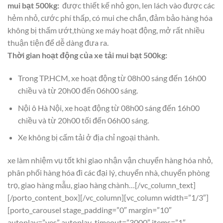
mui bạt 500kg:
được thiết kế nhỏ gọn, len lách vào được các
hẻm nhỏ, cước phí thấp, có mui che chắn, đảm bảo hàng hóa
không bị thấm ướt,thùng xe máy hoạt động, mở rất nhiều
thuận tiện để dễ dàng đưa ra.
Thời gian hoạt động của xe tải mui bạt 500kg:
Trong TP.HCM, xe hoạt động từ 08h00 sáng đến 16h00
chiều và từ 20h00 đến 06h00 sáng.
Nội ô Hà Nội, xe hoạt động từ 08h00 sáng đến 16h00
chiều và từ 20h00 tối đến 06h00 sáng.
Xe không bị cấm tải ở địa chỉ ngoại thành.
xe làm nhiệm vụ tốt khi giao nhận vận chuyển hàng hóa nhỏ,
phân phối hàng hóa đi các đại lý, chuyển nhà, chuyển phòng
trọ, giao hàng mẫu, giao hàng chành…[/vc_column_text]
[/porto_content_box][/vc_column][vc_column width=”1/3″]
[porto_carousel stage_padding=”0″ margin=”10″
autoplay=”yes” autoplay_timeout=”3000″ items=”1″