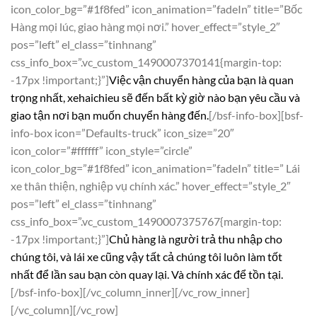
icon_color_bg=”#1f8fed” icon_animation=”fadeIn” title=”Bốc
Hàng mọi lúc, giao hàng mọi nơi.” hover_effect=”style_2″
pos=”left” el_class=”tinhnang”
css_info_box=”.vc_custom_1490007370141{margin-top:
-17px !important;}”]
Việc vận chuyển hàng của bạn là quan
trọng nhất, xehaichieu sẽ đến bất kỳ giờ nào bạn yêu cầu và
giao tận nơi bạn muốn chuyển hàng đến.
[/bsf-info-box][bsf-
info-box icon=”Defaults-truck” icon_size=”20″
icon_color=”#ffffff” icon_style=”circle”
icon_color_bg=”#1f8fed” icon_animation=”fadeIn” title=” Lái
xe thân thiện, nghiệp vụ chính xác.” hover_effect=”style_2″
pos=”left” el_class=”tinhnang”
css_info_box=”.vc_custom_1490007375767{margin-top:
-17px !important;}”]
Chủ hàng là người trả thu nhập cho
chúng tôi, và lái xe cũng vậy tất cả chúng tôi luôn làm tốt
nhất để lần sau bạn còn quay lại. Và chính xác để tồn tại.
[/bsf-info-box][/vc_column_inner][/vc_row_inner]
[/vc_column][/vc_row]