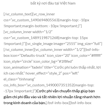
bất kỳ nơi đâu tại Việt Nam
[/vc_column_text][vc_row_inner
css=”.vc_custom_1490694805563{margin-top: -10px
!important;margin-bottom: -10px !important;}”]
[vc_column_inner width=”1/2″
css=”.vc_custom_1489119871268{margin-top: 15px
!important;}”][vc_single_image image=”2555″ img_size=”full”]
[/vc_column_inner][vc_column_inner width=”1/2″][bsf-info-
box icon=”Defaults-truck” icon_size=”20″ icon_color=”#ffffff”
icon_style=”circle” icon_color_bg=”#1f8fed”
icon_animation=”fadeIn” title=”Cước phí luôn thấp nhất, lợi
ích cao nhất.” hover_effect=”style_2″ pos=”left”
el_class=”tinhnang”
css_info_box=”.vc_custom_1490007351352{margin-top:
-17px !important;}”]
Cước phí vận chuyển thấp giúp bạn
giảm chi phí đầu vào và tất nhiên lợi nhuận tăng nhanh hơn
trong kinh doanh của bạn.
[/bsf-info-box][bsf-info-box