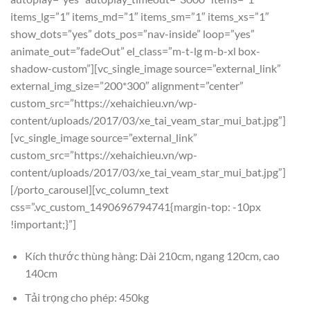
items_lg=”1″ items_md=”1″ items_sm=”1″ items_xs=”1″
show_dots=”yes” dots_pos=”nav-inside” loop=”yes”
animate_out=”fadeOut” el_class=”m-t-lg m-b-xl box-
shadow-custom”][vc_single_image source=”external_link”
external_img_size=”200*300″ alignment=”center”
custom_src=”https://xehaichieu.vn/wp-
content/uploads/2017/03/xe_tai_veam_star_mui_bat.jpg”]
[vc_single_image source=”external_link”
custom_src=”https://xehaichieu.vn/wp-
content/uploads/2017/03/xe_tai_veam_star_mui_bat.jpg”]
[/porto_carousel][vc_column_text
css=”.vc_custom_1490696794741{margin-top: -10px
!important;}”]
Kích thước thùng hàng: Dài 210cm, ngang 120cm, cao
140cm
Tải trọng cho phép: 450kg