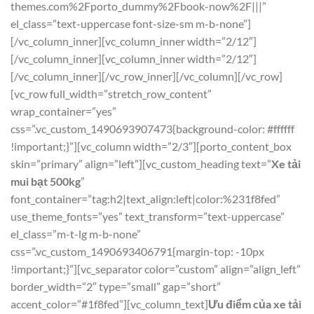
themes.com%2Fporto_dummy%2Fbook-now%2F|||”
el_class=”text-uppercase font-size-sm m-b-none”]
[/vc_column_inner][vc_column_inner width=”2/12″]
[/vc_column_inner][vc_column_inner width=”2/12″]
[/vc_column_inner][/vc_row_inner][/vc_column][/vc_row]
[vc_row full_width=”stretch_row_content”
wrap_container=”yes”
css=”.vc_custom_1490693907473{background-color: #ffffff
!important;}”][vc_column width=”2/3″][porto_content_box
skin=”primary” align=”left”][vc_custom_heading text=”
Xe tải
mui bạt 500kg
”
font_container=”tag:h2|text_align:left|color:%231f8fed”
use_theme_fonts=”yes” text_transform=”text-uppercase”
el_class=”m-t-lg m-b-none”
css=”.vc_custom_1490693406791{margin-top: -10px
!important;}”][vc_separator color=”custom” align=”align_left”
border_width=”2″ type=”small” gap=”short”
accent_color=”#1f8fed”][vc_column_text]
Ưu điểm của xe tải