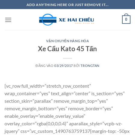
Bỏ
ADD ANYTHING HERE OR JUST REMOVE IT...
qua
nội
0
dung
VẬN CHUYỂN HÀNG HÓA
Xe Cẩu Kato 45 Tấn
ĐĂNG VÀO
03/29/2017
BỞI
TRONGTAN
[vc_row full_width=”stretch_row_content”
wrap_container=”yes” text_align=”center” is_section=”yes”
section_skin=”parallax” remove_margin_top=”yes”
remove_margin_bottom=”yes” remove_border=”yes”
enable_overlay=”enable_overlay_value”
overlay_color=”rgba(0,0,0,0.4)” aparallax_style=”vcpb-vz-
jquery” css=”.vc_custom_1490763759137{margin-top: -50px