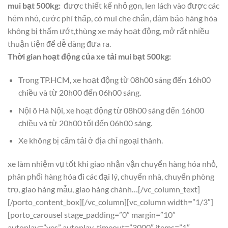
mui bạt 500kg:
được thiết kế nhỏ gọn, len lách vào được các
hẻm nhỏ, cước phí thấp, có mui che chắn, đảm bảo hàng hóa
không bị thấm ướt,thùng xe máy hoạt động, mở rất nhiều
thuận tiện để dễ dàng đưa ra.
Thời gian hoạt động của xe tải mui bạt 500kg:
Trong TP.HCM, xe hoạt động từ 08h00 sáng đến 16h00
chiều và từ 20h00 đến 06h00 sáng.
Nội ô Hà Nội, xe hoạt động từ 08h00 sáng đến 16h00
chiều và từ 20h00 tối đến 06h00 sáng.
Xe không bị cấm tải ở địa chỉ ngoại thành.
xe làm nhiệm vụ tốt khi giao nhận vận chuyển hàng hóa nhỏ,
phân phối hàng hóa đi các đại lý, chuyển nhà, chuyển phòng
trọ, giao hàng mẫu, giao hàng chành…[/vc_column_text]
[/porto_content_box][/vc_column][vc_column width=”1/3″]
[porto_carousel stage_padding=”0″ margin=”10″
autoplay=”yes” autoplay_timeout=”3000″ items=”1″