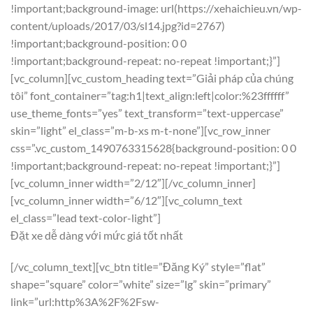
!important;background-image: url(https://xehaichieu.vn/wp-
content/uploads/2017/03/sl14.jpg?id=2767)
!important;background-position: 0 0
!important;background-repeat: no-repeat !important;}”]
[vc_column][vc_custom_heading text=”Giải pháp của chúng
tôi” font_container=”tag:h1|text_align:left|color:%23ffffff”
use_theme_fonts=”yes” text_transform=”text-uppercase”
skin=”light” el_class=”m-b-xs m-t-none”][vc_row_inner
css=”.vc_custom_1490763315628{background-position: 0 0
!important;background-repeat: no-repeat !important;}”]
[vc_column_inner width=”2/12″][/vc_column_inner]
[vc_column_inner width=”6/12″][vc_column_text
el_class=”lead text-color-light”]
Đặt xe dễ dàng với mức giá tốt nhất
[/vc_column_text][vc_btn title=”Đăng Ký” style=”flat”
shape=”square” color=”white” size=”lg” skin=”primary”
link=”url:http%3A%2F%2Fsw-