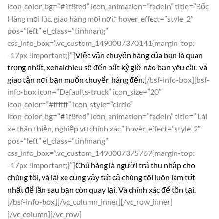
icon_color_bg=”#1f8fed” icon_animation=”fadeIn” title=”Bốc
Hàng mọi lúc, giao hàng mọi nơi.” hover_effect=”style_2″
pos=”left” el_class=”tinhnang”
css_info_box=”.vc_custom_1490007370141{margin-top:
-17px !important;}”]
Việc vận chuyển hàng của bạn là quan
trọng nhất, xehaichieu sẽ đến bất kỳ giờ nào bạn yêu cầu và
giao tận nơi bạn muốn chuyển hàng đến.
[/bsf-info-box][bsf-
info-box icon=”Defaults-truck” icon_size=”20″
icon_color=”#ffffff” icon_style=”circle”
icon_color_bg=”#1f8fed” icon_animation=”fadeIn” title=” Lái
xe thân thiện, nghiệp vụ chính xác.” hover_effect=”style_2″
pos=”left” el_class=”tinhnang”
css_info_box=”.vc_custom_1490007375767{margin-top:
-17px !important;}”]
Chủ hàng là người trả thu nhập cho
chúng tôi, và lái xe cũng vậy tất cả chúng tôi luôn làm tốt
nhất để lần sau bạn còn quay lại. Và chính xác để tồn tại.
[/bsf-info-box][/vc_column_inner][/vc_row_inner]
[/vc_column][/vc_row]