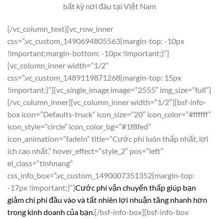
bất kỳ nơi đâu tại Việt Nam
[/vc_column_text][vc_row_inner
css=”.vc_custom_1490694805563{margin-top: -10px
!important;margin-bottom: -10px !important;}”]
[vc_column_inner width=”1/2″
css=”.vc_custom_1489119871268{margin-top: 15px
!important;}”][vc_single_image image=”2555″ img_size=”full”]
[/vc_column_inner][vc_column_inner width=”1/2″][bsf-info-
box icon=”Defaults-truck” icon_size=”20″ icon_color=”#ffffff”
icon_style=”circle” icon_color_bg=”#1f8fed”
icon_animation=”fadeIn” title=”Cước phí luôn thấp nhất, lợi
ích cao nhất.” hover_effect=”style_2″ pos=”left”
el_class=”tinhnang”
css_info_box=”.vc_custom_1490007351352{margin-top:
-17px !important;}”]
Cước phí vận chuyển thấp giúp bạn
giảm chi phí đầu vào và tất nhiên lợi nhuận tăng nhanh hơn
trong kinh doanh của bạn.
[/bsf-info-box][bsf-info-box