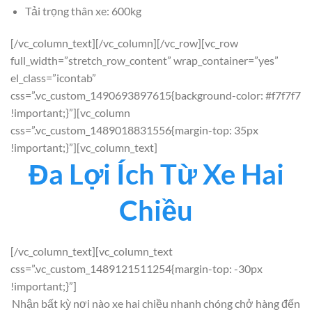
Tải trọng thân xe: 600kg
[/vc_column_text][/vc_column][/vc_row][vc_row
full_width=”stretch_row_content” wrap_container=”yes”
el_class=”icontab”
css=”.vc_custom_1490693897615{background-color: #f7f7f7
!important;}”][vc_column
css=”.vc_custom_1489018831556{margin-top: 35px
!important;}”][vc_column_text]
Đa Lợi Ích Từ Xe Hai
Chiều
[/vc_column_text][vc_column_text
css=”.vc_custom_1489121511254{margin-top: -30px
!important;}”]
Nhận bất kỳ nơi nào xe hai chiều nhanh chóng chở hàng đến