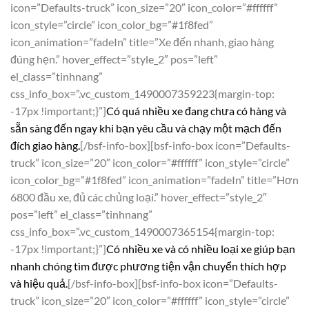
icon=”Defaults-truck” icon_size=”20″ icon_color=”#ffffff”
icon_style=”circle” icon_color_bg=”#1f8fed”
icon_animation=”fadeIn” title=”Xe đến nhanh, giao hàng
đúng hẹn.” hover_effect=”style_2″ pos=”left”
el_class=”tinhnang”
css_info_box=”.vc_custom_1490007359223{margin-top:
-17px !important;}”]
Có quá nhiều xe đang chưa có hàng và
sẵn sàng đến ngay khi bạn yêu cầu và chạy một mạch đến
đích giao hàng.
[/bsf-info-box][bsf-info-box icon=”Defaults-
truck” icon_size=”20″ icon_color=”#ffffff” icon_style=”circle”
icon_color_bg=”#1f8fed” icon_animation=”fadeIn” title=”Hơn
6800 đầu xe, đủ các chủng loại.” hover_effect=”style_2″
pos=”left” el_class=”tinhnang”
css_info_box=”.vc_custom_1490007365154{margin-top:
-17px !important;}”]
Có nhiều xe và có nhiều loại xe giúp bạn
nhanh chóng tìm được phương tiện vận chuyển thích hợp
và hiệu quả.
[/bsf-info-box][bsf-info-box icon=”Defaults-
truck” icon_size=”20″ icon_color=”#ffffff” icon_style=”circle”