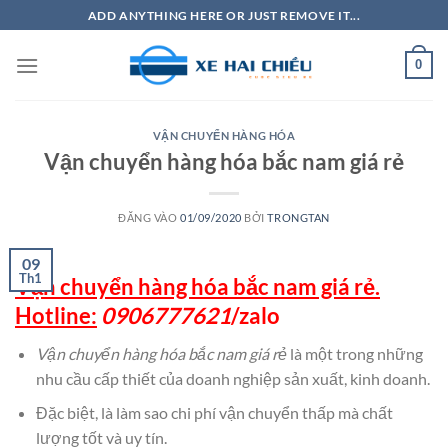
Bỏ
ADD ANYTHING HERE OR JUST REMOVE IT...
qua
nội
0
dung
VẬN CHUYỂN HÀNG HÓA
Vận chuyển hàng hóa bắc nam giá rẻ
ĐĂNG VÀO
01/09/2020
BỞI
TRONGTAN
09
Th1
Vận chuyển hàng hóa bắc nam giá rẻ.
Hotline:
0906777621
/
zalo
Vận chuyển hàng hóa bắc nam giá rẻ
là một trong những
nhu cầu cấp thiết của doanh nghiệp sản xuất, kinh doanh.
Đặc biệt, là làm sao chi phí vận chuyển thấp mà chất
lượng tốt và uy tín.