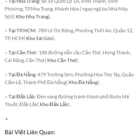
– Tại Nha Trang
: Số 16 Quốc Lộ 1A, Vĩnh Thành, Vĩnh
Phương, TP.Nha Trang, Khánh Hòa ( ngay ngã ba Nhà Máy
Sợi)(
Kho Nha Trang
).
– Tại TP.HCM:
789 Lê Thị Riêng, Phường Thới An, Quận 12,
TP. HCM(
Kho Sài Gòn
).
– Tại Cần Thơ:
188 đường dẫn cầu Cần Thơ, Hưng Thành,
Cái Răng, Cần Thơ(
Kho Cần Thơ
).
– Tại Đà Nẵng:
479 Trường Sơn, Phường Hòa Thọ Tây, Quận
Cẩm Lệ, Thành Phố Đà Nẵng(
Kho Đà Nẵng
).
– Tại Đắk Lắk
: Đèn vàng đường tránh thành phố Buôn Mê
Thuột, Đắk Lắk(
Kho Đắk Lắk
).
Bài Viết Liên Quan: