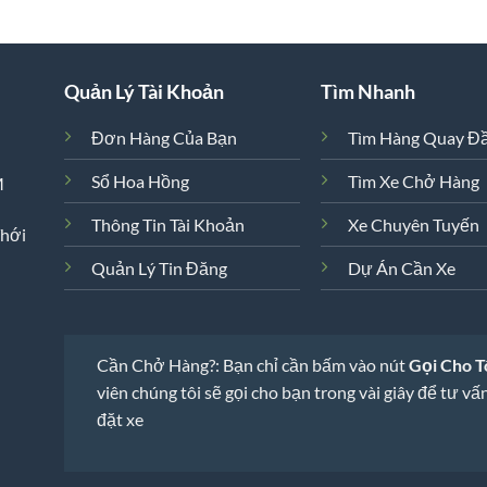
Quản Lý Tài Khoản
Tìm Nhanh
Đơn Hàng Của Bạn
Tìm Hàng Quay Đ
Sổ Hoa Hồng
Tìm Xe Chở Hàng
M
Thông Tin Tài Khoản
Xe Chuyên Tuyến
Thới
Quản Lý Tin Đăng
Dự Án Cần Xe
Cần Chở Hàng?: Bạn chỉ cần bấm vào nút
Gọi Cho T
viên chúng tôi sẽ gọi cho bạn trong vài giây để tư vấn
đặt xe