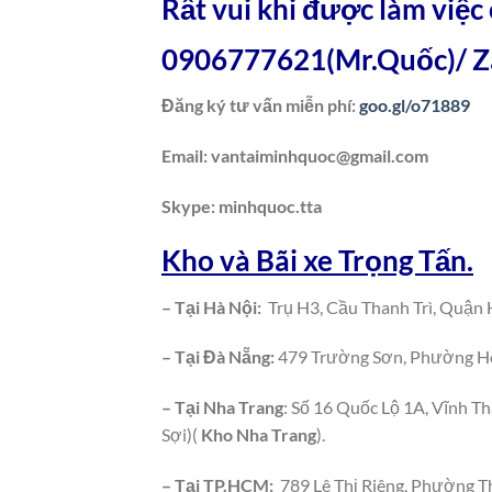
Rất vui khi được làm việc
0906777621
(Mr.Quốc)/ Z
Đăng ký tư vấn miễn phí:
goo.gl/o71889
Email:
vantaiminhquoc@gmail.com
Skype: minhquoc.tta
Kho và Bãi xe Trọng Tấn.
– Tại Hà Nội:
Trụ H3, Cầu Thanh Trì, Quận 
– Tại Đà Nẵng:
479 Trường Sơn, Phường Hò
– Tại Nha Trang
: Số 16 Quốc Lộ 1A, Vĩnh T
Sợi)(
Kho Nha Trang
).
– Tại TP.HCM:
789 Lê Thị Riêng, Phường T