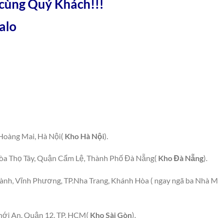
 cùng Quý Khách!!!
alo
Hoàng Mai, Hà Nội(
Kho Hà Nội
).
a Thọ Tây, Quận Cẩm Lệ, Thành Phố Đà Nẵng(
Kho Đà Nẵng
).
hành, Vĩnh Phương, TP.Nha Trang, Khánh Hòa ( ngay ngã ba Nhà 
hới An, Quận 12, TP. HCM(
Kho Sài Gòn
).