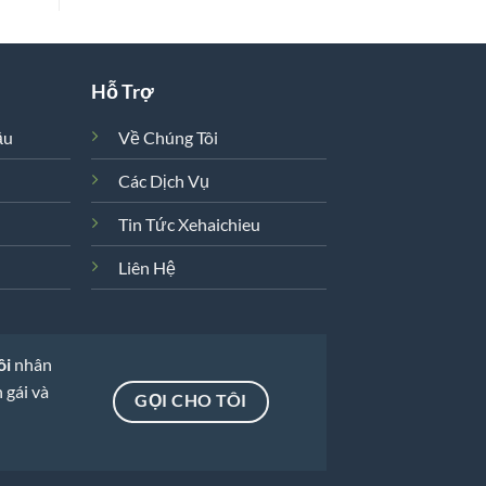
Hỗ Trợ
ầu
Về Chúng Tôi
Các Dịch Vụ
Tin Tức Xehaichieu
Liên Hệ
ôi
nhân
 gái và
GỌI CHO TÔI