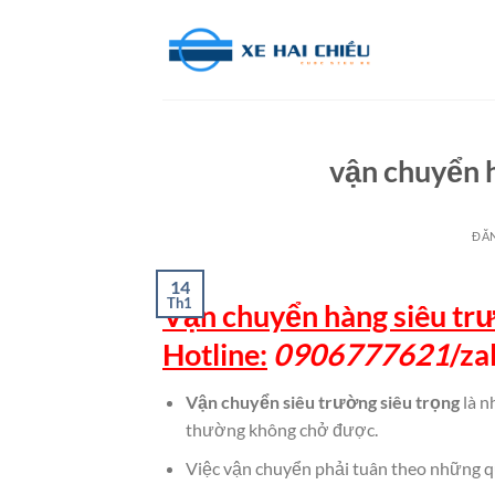
Bỏ
qua
nội
dung
vận chuyển h
ĐĂ
14
Th1
Vận chuyển hàng siêu trư
Hotline:
0906777621
/
za
Vận chuyển siêu trường siêu trọng
là n
thường không chở được.
Việc vận chuyển phải tuân theo những qu