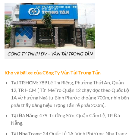
CÔNG TY TNHH DV – VẬN TẢI TRỌNG TẤN
Kho và bãi xe của Công Ty Vận Tải Trọng Tấn
Tại TP.HCM:
789 Lê Thị Riêng, Phường Thới An, Quận
12, TP. HCM ( Từ MeTro Quận 12 chạy dọc theo Quốc Lộ
1A về hướng Ngã tư Bình Phước khoảng 700m, nhìn bên
phải thấy bảng hiệu Trọng Tấn rẽ phải 200m).
Tại Đà Nẵng:
479 Trường Sơn, Quận Cẩm Lệ, TP. Đà
Nẵng.
Tại Nha Trang
: 24 Quốc Lộ 1A, Vĩnh Phương, Nha Trang