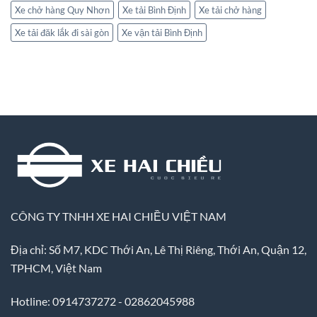
Xe chở hàng Quy Nhơn
Xe tải Bình Định
Xe tải chở hàng
Xe tải đăk lắk đi sài gòn
Xe vận tải Bình Định
CÔNG TY TNHH XE HAI CHIỀU VIỆT NAM
Địa chỉ: Số M7, KDC Thới An, Lê Thị Riêng, Thới An, Quận 12,
TPHCM, Việt Nam
Hotline: 0914737272 - 02862045988