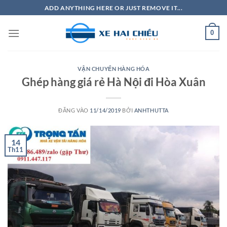
Bỏ
ADD ANYTHING HERE OR JUST REMOVE IT...
qua
nội
0
dung
VẬN CHUYỂN HÀNG HÓA
Ghép hàng giá rẻ Hà Nội đi Hòa Xuân
ĐĂNG VÀO
11/14/2019
BỞI
ANHTHUTTA
14
Th11