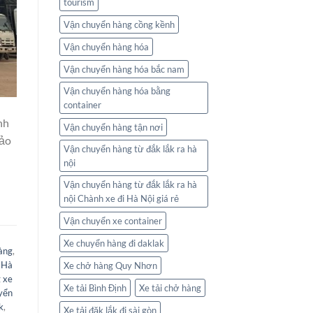
tourism
Vận chuyển hàng cồng kềnh
Vận chuyển hàng hóa
Vận chuyển hàng hóa bắc nam
Vận chuyển hàng hóa bằng
container
nh
Vận chuyển hàng tận nơi
Bảo
Vận chuyển hàng từ đắk lắk ra hà
nội
Vận chuyển hàng từ đắk lắk ra hà
nội Chành xe đi Hà Nội giá rẻ
Vận chuyển xe container
Xe chuyển hàng đi daklak
àng
,
 Hà
Xe chở hàng Quy Nhơn
 xe
Xe tải Bình Định
Xe tải chở hàng
yển
k
,
Xe tải đăk lắk đi sài gòn