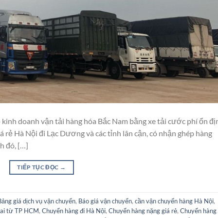
 kinh doanh vận tải hàng hóa Bắc Nam bằng xe tải cước phí ổn đị
 rẻ Hà Nội đi Lạc Dương và các tỉnh lân cận, có nhận ghép hàng
h đó, […]
TIẾP TỤC ĐỌC
→
Bảng giá dịch vụ vận chuyển
,
Báo giá vận chuyển
,
cần vận chuyển hàng Hà Nội
,
Lai từ TP HCM
,
Chuyển hàng đi Hà Nội
,
Chuyển hàng nặng giá rẻ
,
Chuyển hàng 