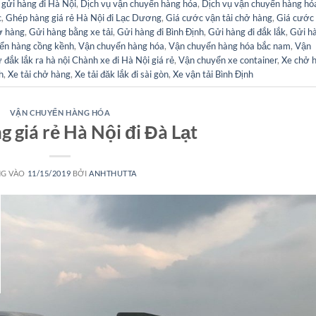
 gửi hàng đi Hà Nội
,
Dịch vụ vận chuyển hàng hóa
,
Dịch vụ vận chuyển hàng hó
c
,
Ghép hàng giá rẻ Hà Nội đi Lạc Dương
,
Giá cước vận tải chở hàng
,
Giá cước
ở hàng
,
Gửi hàng bằng xe tải
,
Gửi hàng đi Bình Định
,
Gửi hàng đi đắk lắk
,
Gửi h
ển hàng cồng kềnh
,
Vận chuyển hàng hóa
,
Vận chuyển hàng hóa bắc nam
,
Vận
đắk lắk ra hà nội Chành xe đi Hà Nội giá rẻ
,
Vận chuyển xe container
,
Xe chở 
h
,
Xe tải chở hàng
,
Xe tải đăk lắk đi sài gòn
,
Xe vận tải Bình Định
VẬN CHUYỂN HÀNG HÓA
 giá rẻ Hà Nội đi Đà Lạt
G VÀO
11/15/2019
BỞI
ANHTHUTTA