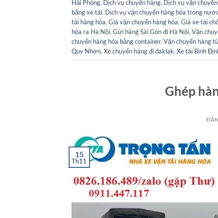
Hải Phòng
,
Dịch vụ chuyển hàng
,
Dịch vụ vận chuyển
bằng xe tải
,
Dịch vụ vận chuyển hàng hóa trong nướ
tải hàng hóa
,
Giá vận chuyển hàng hóa
,
Giá xe tải ch
hóa ra Hà Nội
,
Gửi hàng Sài Gòn đi Hà Nội
,
Vận chuy
chuyển hàng hóa bằng container
,
Vận chuyển hàng từ 
Quy Nhơn
,
Xe chuyển hàng đi daklak
,
Xe tải Bình Địn
Ghép hàng
ĐĂN
15
Th11