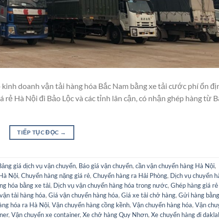
 kinh doanh vận tải hàng hóa Bắc Nam bằng xe tải cước phí ổn đị
 rẻ Hà Nội đi Bảo Lộc và các tỉnh lân cận, có nhận ghép hàng từ 
TIẾP TỤC ĐỌC
→
Bảng giá dịch vụ vận chuyển
,
Báo giá vận chuyển
,
cần vận chuyển hàng Hà Nội
,
Hà Nội
,
Chuyển hàng nặng giá rẻ
,
Chuyển hàng ra Hải Phòng
,
Dịch vụ chuyển h
ng hóa bằng xe tải
,
Dịch vụ vận chuyển hàng hóa trong nước
,
Ghép hàng giá rẻ
vận tải hàng hóa
,
Giá vận chuyển hàng hóa
,
Giá xe tải chở hàng
,
Gửi hàng bằng
àng hóa ra Hà Nội
,
Vận chuyển hàng cồng kềnh
,
Vận chuyển hàng hóa
,
Vận chu
ner
,
Vận chuyển xe container
,
Xe chở hàng Quy Nhơn
,
Xe chuyển hàng đi dakla