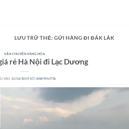
LƯU TRỮ THẺ:
GỬI HÀNG ĐI ĐẮK LẮK
VẬN CHUYỂN HÀNG HÓA
iá rẻ Hà Nội đi Lạc Dương
G VÀO
11/16/2019
BỞI
ANHTHUTTA