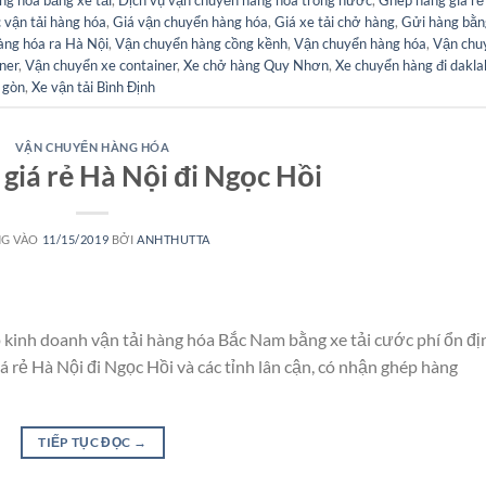
 vận tải hàng hóa
,
Giá vận chuyển hàng hóa
,
Giá xe tải chở hàng
,
Gửi hàng bằn
àng hóa ra Hà Nội
,
Vận chuyển hàng cồng kềnh
,
Vận chuyển hàng hóa
,
Vận chu
ner
,
Vận chuyển xe container
,
Xe chở hàng Quy Nhơn
,
Xe chuyển hàng đi dakla
i gòn
,
Xe vận tải Bình Định
VẬN CHUYỂN HÀNG HÓA
giá rẻ Hà Nội đi Ngọc Hồi
G VÀO
11/15/2019
BỞI
ANHTHUTTA
 kinh doanh vận tải hàng hóa Bắc Nam bằng xe tải cước phí ổn đị
 rẻ Hà Nội đi Ngọc Hồi và các tỉnh lân cận, có nhận ghép hàng
TIẾP TỤC ĐỌC
→