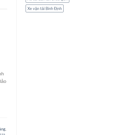
Xe vận tải Bình Định
nh
Bảo
àng
,
 Hà