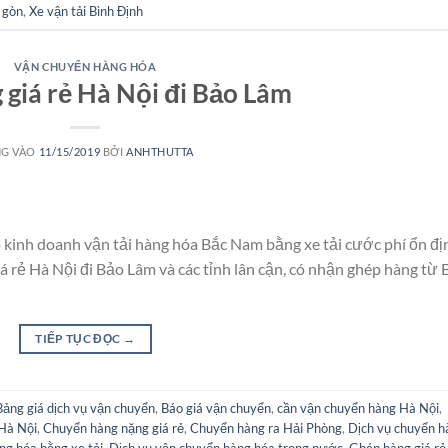
i gòn
,
Xe vận tải Bình Định
VẬN CHUYỂN HÀNG HÓA
 giá rẻ Hà Nội đi Bảo Lâm
G VÀO
11/15/2019
BỞI
ANHTHUTTA
 kinh doanh vận tải hàng hóa Bắc Nam bằng xe tải cước phí ổn đị
 rẻ Hà Nội đi Bảo Lâm và các tỉnh lân cận, có nhận ghép hàng từ 
TIẾP TỤC ĐỌC
→
Bảng giá dịch vụ vận chuyển
,
Báo giá vận chuyển
,
cần vận chuyển hàng Hà Nội
,
Hà Nội
,
Chuyển hàng nặng giá rẻ
,
Chuyển hàng ra Hải Phòng
,
Dịch vụ chuyển h
ng hóa bằng xe tải
,
Dịch vụ vận chuyển hàng hóa trong nước
,
Ghép hàng giá rẻ