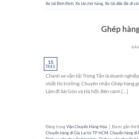
Xe tải Bình Định
,
Xe tải chở hàng
,
Xe tải đăk lắk đi sà
Ghép hàng
ĐĂN
15
Th11
Chành xe vận tải Trọng Tấn là doanh nghiệp
nhất thị trường. Chuyên nhận Ghép hàng giá
Lâm đi Sài Gòn và Hà Nội. Bên cạnh […]
Đăng trong
Vận Chuyển Hàng Hóa
|
Được gắn thẻ
Chuyển hàng đi Gia Lai từ TP HCM
,
Chuyển hàng đi 
Dịch vụ vận chuyển hàng hóa
,
Dịch vụ vận chuyển hà