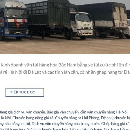
 kinh doanh vận tải hàng hóa Bắc Nam bằng xe tải cước phí ổn đị
rẻ Hà Nội đi Đà Lạt và các tỉnh lân cận, có nhận ghép hàng từ Đà
TIẾP TỤC ĐỌC
→
Bảng giá dịch vụ vận chuyển
,
Báo giá vận chuyển
,
cần vận chuyển hàng Hà Nội
,
Hà Nội
,
Chuyển hàng nặng giá rẻ
,
Chuyển hàng ra Hải Phòng
,
Dịch vụ chuyển h
ng hóa bằng xe tải
,
Dịch vụ vận chuyển hàng hóa trong nước
,
Ghép hàng giá rẻ
ận tải hàng hóa
,
Giá vận chuyển hàng hóa
,
Giá xe tải chở hàng
,
Gửi hàng bằng 