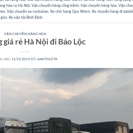
àng hóa ra Hà Nội
,
Vận chuyển hàng cồng kềnh
,
Vận chuyển hàng hóa
,
Vận chu
ner
,
Vận chuyển xe container
,
Xe chở hàng Quy Nhơn
,
Xe chuyển hàng đi dakla
i gòn
,
Xe vận tải Bình Định
VẬN CHUYỂN HÀNG HÓA
 giá rẻ Hà Nội đi Bảo Lộc
G VÀO
11/15/2019
BỞI
ANHTHUTTA