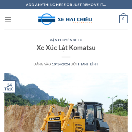
Bỏ
ADD ANYTHING HERE OR JUST REMOVE IT...
qua
nội
0
dung
VẬN CHUYỂN XE LU
Xe Xúc Lật Komatsu
ĐĂNG VÀO
10/14/2024
BỞI
THANH BÌNH
14
Th10