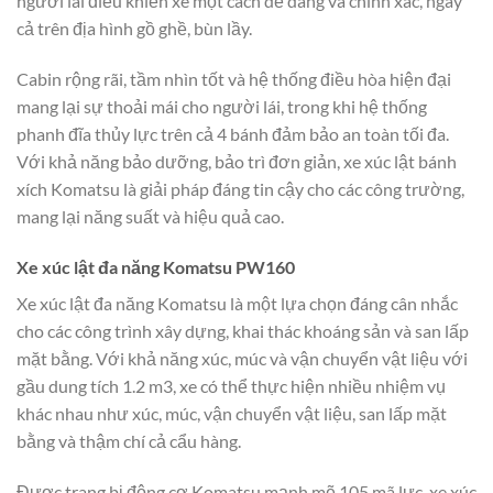
người lái điều khiển xe một cách dễ dàng và chính xác, ngay
cả trên địa hình gồ ghề, bùn lầy.
Cabin rộng rãi, tầm nhìn tốt và hệ thống điều hòa hiện đại
mang lại sự thoải mái cho người lái, trong khi hệ thống
phanh đĩa thủy lực trên cả 4 bánh đảm bảo an toàn tối đa.
Với khả năng bảo dưỡng, bảo trì đơn giản, xe xúc lật bánh
xích Komatsu là giải pháp đáng tin cậy cho các công trường,
mang lại năng suất và hiệu quả cao.
Xe xúc lật đa năng Komatsu PW160
Xe xúc lật đa năng Komatsu là một lựa chọn đáng cân nhắc
cho các công trình xây dựng, khai thác khoáng sản và san lấp
mặt bằng. Với khả năng xúc, múc và vận chuyển vật liệu với
gầu dung tích 1.2 m3, xe có thể thực hiện nhiều nhiệm vụ
khác nhau như xúc, múc, vận chuyển vật liệu, san lấp mặt
bằng và thậm chí cả cẩu hàng.
Được trang bị động cơ Komatsu mạnh mẽ 105 mã lực, xe xúc