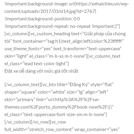
!important;background-image: url(https://xehaichieu.vn/wp-
content/uploads/2017/03/sl14.jpg?id=2767)
!important;background-position: 0 0
!important;background-repeat: no-repeat !important;}”]
[vc_column][vc_custom_heading text=”Giải pháp của chúng
tôi” font_container=”tag:h1|text_align:left|color:%23ffffff”
use_theme_fonts=”yes” text_transform=”text-uppercase”
skin=”light” el_class=”m-b-xs m-t-none”][vc_column_text
el_class=”lead text-color-light”]
Đặt xe dễ dàng với mức giá tốt nhất
[/vc_column_text][vc_btn title=”Đăng Ký” style=”flat”
shape=”square” color=”white” size=”lg” align=”left”
skin=”primary” link=”url:http%3A%2F%2Fsw-
themes.com%2Fporto_dummy%2Fbook-now%2F|||”
el_class=”text-uppercase font-size-sm m-b-none”]
[/vc_column][/vc_row][vc_row
full_width=”stretch_row_content” wrap_container=”yes”