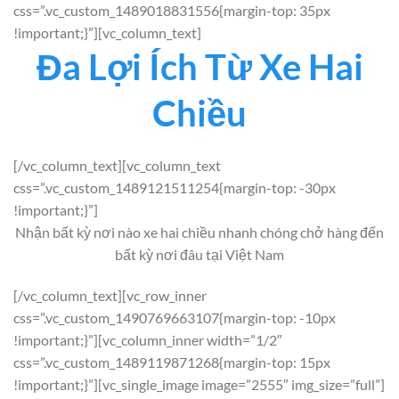
css=”.vc_custom_1489018831556{margin-top: 35px
!important;}”][vc_column_text]
Đa Lợi Ích Từ Xe Hai
Chiều
[/vc_column_text][vc_column_text
css=”.vc_custom_1489121511254{margin-top: -30px
!important;}”]
Nhận bất kỳ nơi nào xe hai chiều nhanh chóng chở hàng đến
bất kỳ nơi đâu tại Việt Nam
[/vc_column_text][vc_row_inner
css=”.vc_custom_1490769663107{margin-top: -10px
!important;}”][vc_column_inner width=”1/2″
css=”.vc_custom_1489119871268{margin-top: 15px
!important;}”][vc_single_image image=”2555″ img_size=”full”]