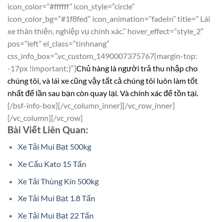
icon_color=”#ffffff” icon_style=”circle”
icon_color_bg=”#1f8fed” icon_animation=”fadeIn” title=” Lái
xe thân thiện, nghiệp vụ chính xác.” hover_effect=”style_2″
pos=”left” el_class=”tinhnang”
css_info_box=”.vc_custom_1490007375767{margin-top:
-17px !important;}”]
Chủ hàng là người trả thu nhập cho
chúng tôi, và lái xe cũng vậy tất cả chúng tôi luôn làm tốt
nhất để lần sau bạn còn quay lại. Và chính xác để tồn tại.
[/bsf-info-box][/vc_column_inner][/vc_row_inner]
[/vc_column][/vc_row]
Bài Viết Liên Quan:
Xe Tải Mui Bạt 500kg
Xe Cẩu Kato 15 Tấn
Xe Tải Thùng Kín 500kg
Xe Tải Mui Bạt 1.8 Tấn
Xe Tải Mui Bạt 22 Tấn