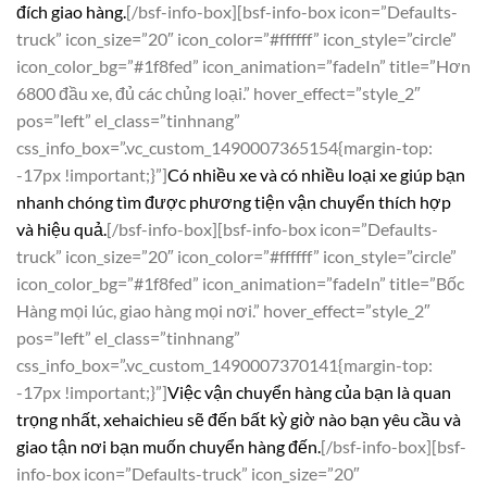
đích giao hàng.
[/bsf-info-box][bsf-info-box icon=”Defaults-
truck” icon_size=”20″ icon_color=”#ffffff” icon_style=”circle”
icon_color_bg=”#1f8fed” icon_animation=”fadeIn” title=”Hơn
6800 đầu xe, đủ các chủng loại.” hover_effect=”style_2″
pos=”left” el_class=”tinhnang”
css_info_box=”.vc_custom_1490007365154{margin-top:
-17px !important;}”]
Có nhiều xe và có nhiều loại xe giúp bạn
nhanh chóng tìm được phương tiện vận chuyển thích hợp
và hiệu quả.
[/bsf-info-box][bsf-info-box icon=”Defaults-
truck” icon_size=”20″ icon_color=”#ffffff” icon_style=”circle”
icon_color_bg=”#1f8fed” icon_animation=”fadeIn” title=”Bốc
Hàng mọi lúc, giao hàng mọi nơi.” hover_effect=”style_2″
pos=”left” el_class=”tinhnang”
css_info_box=”.vc_custom_1490007370141{margin-top:
-17px !important;}”]
Việc vận chuyển hàng của bạn là quan
trọng nhất, xehaichieu sẽ đến bất kỳ giờ nào bạn yêu cầu và
giao tận nơi bạn muốn chuyển hàng đến.
[/bsf-info-box][bsf-
info-box icon=”Defaults-truck” icon_size=”20″