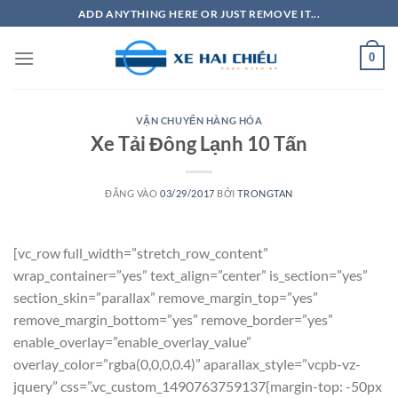
Bỏ
ADD ANYTHING HERE OR JUST REMOVE IT...
qua
nội
0
dung
VẬN CHUYỂN HÀNG HÓA
Xe Tải Đông Lạnh 10 Tấn
ĐĂNG VÀO
03/29/2017
BỞI
TRONGTAN
[vc_row full_width=”stretch_row_content”
wrap_container=”yes” text_align=”center” is_section=”yes”
section_skin=”parallax” remove_margin_top=”yes”
remove_margin_bottom=”yes” remove_border=”yes”
enable_overlay=”enable_overlay_value”
overlay_color=”rgba(0,0,0,0.4)” aparallax_style=”vcpb-vz-
jquery” css=”.vc_custom_1490763759137{margin-top: -50px