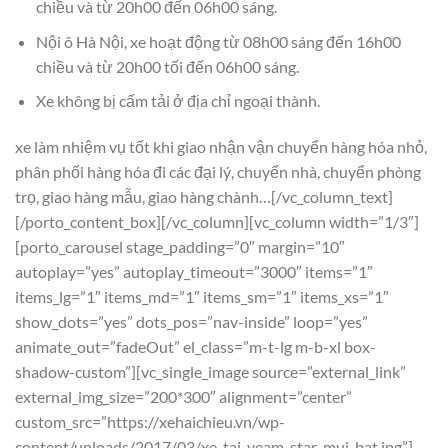
chiều và từ 20h00 đến 06h00 sáng.
Nội ô Hà Nội, xe hoạt động từ 08h00 sáng đến 16h00
chiều và từ 20h00 tối đến 06h00 sáng.
Xe không bị cấm tải ở địa chỉ ngoại thành.
xe làm nhiệm vụ tốt khi giao nhận vận chuyển hàng hóa nhỏ,
phân phối hàng hóa đi các đại lý, chuyển nhà, chuyển phòng
trọ, giao hàng mẫu, giao hàng chành…[/vc_column_text]
[/porto_content_box][/vc_column][vc_column width=”1/3″]
[porto_carousel stage_padding=”0″ margin=”10″
autoplay=”yes” autoplay_timeout=”3000″ items=”1″
items_lg=”1″ items_md=”1″ items_sm=”1″ items_xs=”1″
show_dots=”yes” dots_pos=”nav-inside” loop=”yes”
animate_out=”fadeOut” el_class=”m-t-lg m-b-xl box-
shadow-custom”][vc_single_image source=”external_link”
external_img_size=”200*300″ alignment=”center”
custom_src=”https://xehaichieu.vn/wp-
content/uploads/2017/03/xe_tai_veam_star_mui_bat.jpg”]