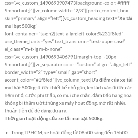
css=”.vc_custom_1490693907473{background-color: #ffffff
!important;}”][vc_column width=”2/3″][porto_content_box
skin=”primary” align=”left”][vc_custom_heading text=”
Xe tải
mui bạt 500kg
”
font_container=”tag:h2|text_align:left|color:%231f8fed”
use_theme_fonts=”yes” text_transform=”text-uppercase”
el_class=”m-t-lg m-b-none”
css=”.vc_custom_1490693406791{margin-top: -10px
!important;}”][vc_separator color=”custom” align=”align_left”
border_width=”2″ type=”small” gap=”short”
accent_color=”#1f8fed”][vc_column_text]
Ưu điểm của xe tải
mui bạt 500kg:
được thiết kế nhỏ gọn, len lách vào được các
hẻm nhỏ, cước phí thấp, có mui che chắn, đảm bảo hàng hóa
không bị thấm ướt,thùng xe máy hoạt động, mở rất nhiều
thuận tiện để dễ dàng đưa ra.
Thời gian hoạt động của xe tải mui bạt 500kg:
Trong TP.HCM, xe hoạt động từ 08h00 sáng đến 16h00