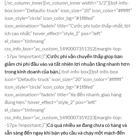
[/vc_column_inner][vc_column_inner width=”1/2″][bsf-info-
box icon=”Defaults-truck” icon_size=”20″ icon_color=”#ffffff”
icon_style=”circle” icon_color_bg=”#1f8fed”
icon_animation=”fadeIn” title=”Cước phí luôn thấp nhất, lợi
ích cao nhất.” hover_effect=”style_2″ pos=”left”
el_class=”tinhnang”
css_info_box=”.vc_custom_1490007351352{margin-top:
-17px !important;}”]
Cước phí vận chuyển thấp giúp bạn
giảm chi phí đầu vào và tất nhiên lợi nhuận tăng nhanh hơn
trong kinh doanh của bạn.
[/bsf-info-box][bsf-info-box
icon=”Defaults-truck” icon_size=”20″ icon_color=”#ffffff”
icon_style=”circle” icon_color_bg=”#1f8fed”
icon_animation=”fadeIn” title=”Xe đến nhanh, giao hàng
đúng hẹn.” hover_effect=”style_2″ pos=”left”
el_class=”tinhnang”
css_info_box=”.vc_custom_1490007359223{margin-top:
-17px !important;}”]
Có quá nhiều xe đang chưa có hàng và
sẵn sàng đến ngay khi bạn yêu cầu và chạy một mạch đến