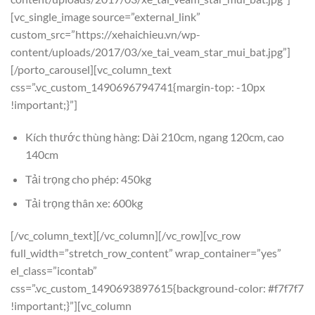
[vc_single_image source=”external_link”
custom_src=”https://xehaichieu.vn/wp-
content/uploads/2017/03/xe_tai_veam_star_mui_bat.jpg”]
[/porto_carousel][vc_column_text
css=”.vc_custom_1490696794741{margin-top: -10px
!important;}”]
Kích thước thùng hàng: Dài 210cm, ngang 120cm, cao
140cm
Tải trọng cho phép: 450kg
Tải trọng thân xe: 600kg
[/vc_column_text][/vc_column][/vc_row][vc_row
full_width=”stretch_row_content” wrap_container=”yes”
el_class=”icontab”
css=”.vc_custom_1490693897615{background-color: #f7f7f7
!important;}”][vc_column