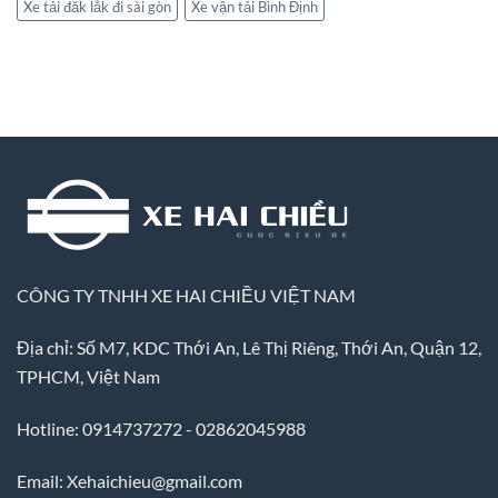
Xe tải đăk lắk đi sài gòn
Xe vận tải Bình Định
CÔNG TY TNHH XE HAI CHIỀU VIỆT NAM
Địa chỉ: Số M7, KDC Thới An, Lê Thị Riêng, Thới An, Quận 12,
TPHCM, Việt Nam
Hotline: 0914737272 - 02862045988
Email: Xehaichieu@gmail.com