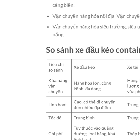
cảng biển.
Vận chuyển hàng hóa nội địa: Vận chuyển
Vận chuyển hàng hóa siêu trường, siêu t
nặng.
So sánh xe đầu kéo contai
Tiêu chí
Xe đầu kéo
Xe tải
so sánh
Khả năng
Hàng h
Hàng hóa lớn, cồng
vận
lượng 
kềnh, đa dạng
chuyển
vừa ph
Cao, có thể di chuyển
Linh hoạt
Trung 
đến nhiều địa điểm
Tốc độ
Trung bình
Trung 
Tùy thuộc vào quãng
Chi phí
đường, loại hàng, khá
Thấp h
linh hoạt