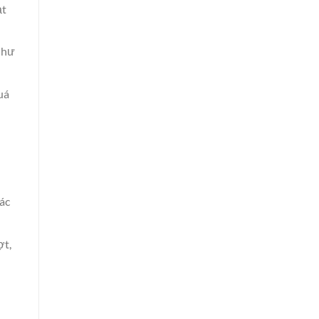
ạt
 hư
uá
ác
ợt,