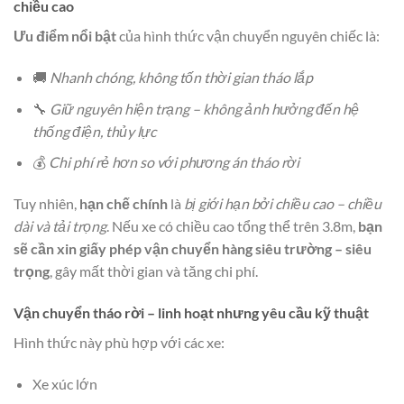
chiều cao
Ưu điểm nổi bật
của hình thức vận chuyển nguyên chiếc là:
🚚
Nhanh chóng, không tốn thời gian tháo lắp
🔧
Giữ nguyên hiện trạng – không ảnh hưởng đến hệ
thống điện, thủy lực
💰
Chi phí rẻ hơn so với phương án tháo rời
Tuy nhiên,
hạn chế chính
là
bị giới hạn bởi chiều cao – chiều
dài và tải trọng
. Nếu xe có chiều cao tổng thể trên 3.8m,
bạn
sẽ cần xin giấy phép vận chuyển hàng siêu trường – siêu
trọng
, gây mất thời gian và tăng chi phí.
Vận chuyển tháo rời – linh hoạt nhưng yêu cầu kỹ thuật
Hình thức này phù hợp với các xe:
Xe xúc lớn