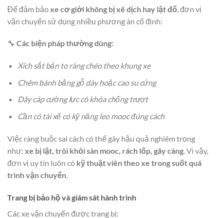
Để đảm bảo
xe cơ giới không bị xê dịch hay lật đổ
, đơn vị
vận chuyển sử dụng nhiều phương án cố định:
🔧
Các biện pháp thường dùng:
Xích sắt bản to ràng chéo theo khung xe
Chêm bánh bằng gỗ dày hoặc cao su cứng
Dây cáp cường lực có khóa chống trượt
Cần có tài xế có kỹ năng leo mooc đúng cách
Việc ràng buộc sai cách có thể gây hậu quả nghiêm trọng
như:
xe bị lật, trôi khỏi sàn mooc, rách lốp, gãy càng
. Vì vậy,
đơn vị uy tín luôn có
kỹ thuật viên theo xe trong suốt quá
trình vận chuyển
.
Trang bị bảo hộ và giám sát hành trình
Các xe vận chuyển được trang bị: