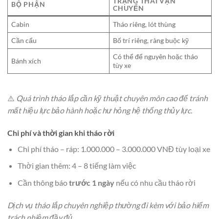
TRẠNG THÁI VẬN
BỘ PHẬN
CHUYỂN
Cabin
Tháo riêng, lót thùng
Cần cẩu
Bố trí riêng, ràng buộc kỹ
Có thể để nguyên hoặc tháo
Bánh xích
tùy xe
⚠️
Quá trình tháo lắp cần kỹ thuật chuyên môn cao để tránh
mất hiệu lực bảo hành hoặc hư hỏng hệ thống thủy lực.
Chi phí và thời gian khi tháo rời
Chi phí tháo – ráp: 1.000.000 – 3.000.000 VNĐ tùy loại xe
Thời gian thêm: 4 – 8 tiếng làm việc
Cần thông báo
trước 1 ngày
nếu có nhu cầu tháo rời
Dịch vụ tháo lắp chuyên nghiệp thường đi kèm với bảo hiểm
trách nhiệm đầy đủ.