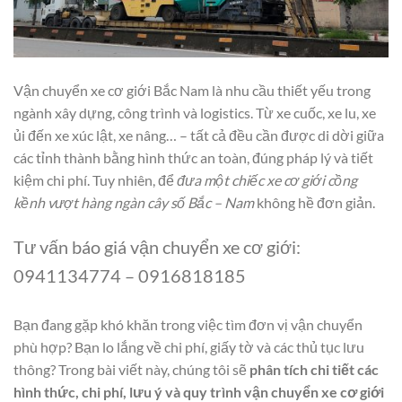
Vận chuyển xe cơ giới Bắc Nam là nhu cầu thiết yếu trong
ngành xây dựng, công trình và logistics. Từ xe cuốc, xe lu, xe
ủi đến xe xúc lật, xe nâng… – tất cả đều cần được di dời giữa
các tỉnh thành bằng hình thức an toàn, đúng pháp lý và tiết
kiệm chi phí. Tuy nhiên, để
đưa một chiếc xe cơ giới cồng
kềnh vượt hàng ngàn cây số Bắc – Nam
không hề đơn giản.
Tư vấn báo giá vận chuyển xe cơ giới:
0941134774 – 0916818185
Bạn đang gặp khó khăn trong việc tìm đơn vị vận chuyển
phù hợp? Bạn lo lắng về chi phí, giấy tờ và các thủ tục lưu
thông? Trong bài viết này, chúng tôi sẽ
phân tích chi tiết các
hình thức, chi phí, lưu ý và quy trình vận chuyển xe cơ giới