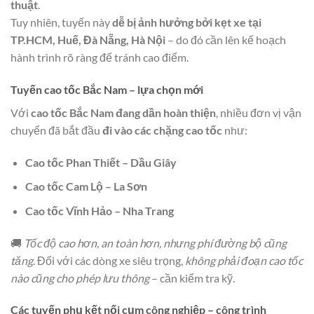
thuật
.
Tuy nhiên, tuyến này
dễ bị ảnh hưởng bởi kẹt xe tại
TP.HCM, Huế, Đà Nẵng, Hà Nội
– do đó cần lên kế hoạch
hành trình rõ ràng để tránh cao điểm.
Tuyến cao tốc Bắc Nam – lựa chọn mới
Với
cao tốc Bắc Nam đang dần hoàn thiện
, nhiều đơn vị vận
chuyển đã bắt đầu
đi vào các chặng cao tốc
như:
Cao tốc Phan Thiết – Dầu Giây
Cao tốc Cam Lộ – La Sơn
Cao tốc Vĩnh Hảo – Nha Trang
🚚
Tốc độ cao hơn, an toàn hơn, nhưng phí đường bộ cũng
tăng
. Đối với các dòng xe siêu trọng,
không phải đoạn cao tốc
nào cũng cho phép lưu thông
– cần kiểm tra kỹ.
Các tuyến phụ kết nối cụm công nghiệp – công trình