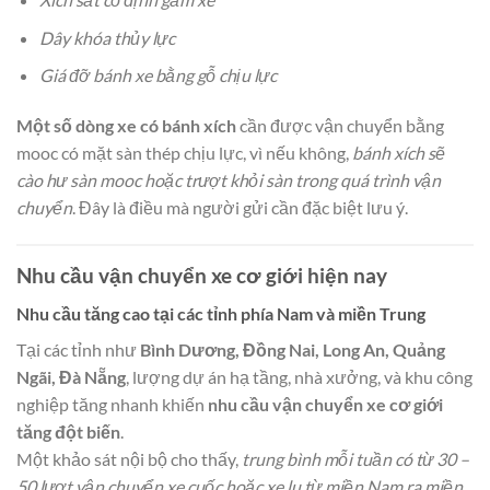
Dây khóa thủy lực
Giá đỡ bánh xe bằng gỗ chịu lực
Một số dòng xe có bánh xích
cần được vận chuyển bằng
mooc có mặt sàn thép chịu lực, vì nếu không,
bánh xích sẽ
cào hư sàn mooc hoặc trượt khỏi sàn trong quá trình vận
chuyển
. Đây là điều mà người gửi cần đặc biệt lưu ý.
Nhu cầu vận chuyển xe cơ giới hiện nay
Nhu cầu tăng cao tại các tỉnh phía Nam và miền Trung
Tại các tỉnh như
Bình Dương, Đồng Nai, Long An, Quảng
Ngãi, Đà Nẵng
, lượng dự án hạ tầng, nhà xưởng, và khu công
nghiệp tăng nhanh khiến
nhu cầu vận chuyển xe cơ giới
tăng đột biến
.
Một khảo sát nội bộ cho thấy,
trung bình mỗi tuần có từ 30 –
50 lượt vận chuyển xe cuốc hoặc xe lu từ miền Nam ra miền