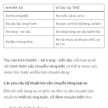
NHÓM XE
VÍ DỤ CỤ THỂ
Xe thi công đất
Xe cuốc, xe ủi, xe lu
Xe vận tải công trình
Xe ben, xe trộn bê tông, xe bồn
Xe nâng – xe cẩu
Xe nâng hàng, xe cẩu bánh lốp
Xe rải nhựa, xe khoan nhồi, xe
Xe đặc chủng khác
ép cọc
Tùy vào kích thước – tải trọng – kết cấu
, mỗi loại xe sẽ
cần
hình thức vận chuyển riêng biệt
, có thể là
mooc sàn,
mooc lùn, hoặc xe đầu kéo chuyên dụng
.
Các yêu cầu kỹ thuật khi vận chuyển từng loại xe
Đối với mỗi dòng xe cơ giới, các đơn vị vận chuyển cần
chuẩn bị
thiết bị ràng buộc, cố định chuyên biệt
như:
Xích sắt cố định gầm xe