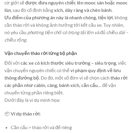
cơ giới sẽ
được đưa nguyên chiếc lên mooc sàn hoặc mooc
lùn
, sau đó cố định bằng
xích, dây ràng và chèn bánh
.
Ưu điểm của phương án này là nhanh chóng, tiện lợi
, không
cần tháo rời và không ảnh hưởng tới kết cấu xe. Tuy nhiên,
nó yêu cầu
phương tiện chở có trọng tải lớn và đủ chiều dài –
chiều rộng
.
Vận chuyển tháo rời từng bộ phận
Đối với
các xe có kích thước siêu trường – siêu trọng
, việc
vận chuyển nguyên chiếc có thể
vi phạm quy định về lưu
thông đường bộ
. Do đó, một số đơn vị sẽ chọn cách
tháo rời
các phần như cabin, càng, bánh xích, cần cẩu…
để vận
chuyển từng phần riêng biệt.
Dưới đây là ví dụ minh họa:
📦
Ví dụ tháo rời:
Cần cẩu > tháo rời và để riêng