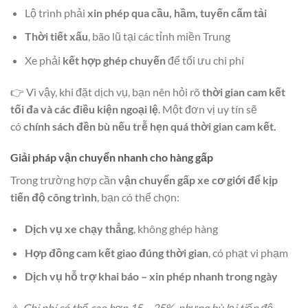
Lộ trình phải
xin phép qua cầu, hầm, tuyến cấm tải
Thời tiết xấu
, bão lũ tại các tỉnh miền Trung
Xe phải
kết hợp ghép chuyến
để tối ưu chi phí
👉 Vì vậy, khi đặt dịch vụ, bạn nên hỏi rõ
thời gian cam kết
tối đa và các điều kiện ngoại lệ
. Một đơn vị uy tín sẽ
có
chính sách đền bù nếu trễ hẹn quá thời gian cam kết.
Giải pháp vận chuyển nhanh cho hàng gấp
Trong trường hợp cần
vận chuyển gấp xe cơ giới để kịp
tiến độ công trình
, bạn có thể chọn:
Dịch vụ xe chạy thẳng
, không ghép hàng
Hợp đồng cam kết giao đúng thời gian
, có phạt vi phạm
Dịch vụ hỗ trợ khai báo – xin phép nhanh trong ngày
⚠️
Chi phí có thể cao hơn 15 – 25%, nhưng bù lại tiến độ