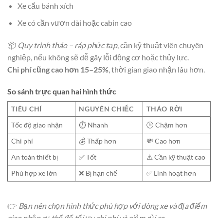
Xe cẩu bánh xích
Xe có cần vươn dài hoặc cabin cao
📦
Quy trình tháo – ráp phức tạp
, cần kỹ thuật viên chuyên
nghiệp, nếu không sẽ dễ gây lỗi động cơ hoặc thủy lực.
Chi phí cũng cao hơn 15–25%
, thời gian giao nhận lâu hơn.
So sánh trực quan hai hình thức
TIÊU CHÍ
NGUYÊN CHIẾC
THÁO RỜI
Tốc độ giao nhận
⏱ Nhanh
🕒 Chậm hơn
Chi phí
💰 Thấp hơn
💸 Cao hơn
An toàn thiết bị
✅ Tốt
⚠️ Cần kỹ thuật cao
Phù hợp xe lớn
❌ Bị hạn chế
✅ Linh hoạt hơn
👉
Bạn nên chọn hình thức phù hợp với dòng xe và địa điểm
giao nhận cụ thể để tối ưu chi phí và giảm rủi ro.