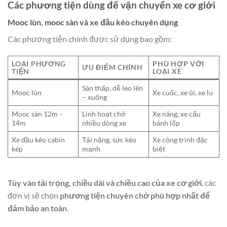
Các phương tiện dùng để vận chuyển xe cơ giới
Mooc lùn, mooc sàn và xe đầu kéo chuyên dụng
Các phương tiện chính được sử dụng bao gồm:
LOẠI PHƯƠNG
PHÙ HỢP VỚI
ƯU ĐIỂM CHÍNH
TIỆN
LOẠI XE
Sàn thấp, dễ leo lên
Mooc lùn
Xe cuốc, xe ủi, xe lu
– xuống
Mooc sàn 12m –
Linh hoạt chở
Xe nâng, xe cẩu
14m
nhiều dòng xe
bánh lốp
Xe đầu kéo cabin
Tải nặng, sức kéo
Xe công trình đặc
kép
mạnh
biệt
Tùy vào tải trọng, chiều dài và chiều cao của xe cơ giới
, các
đơn vị sẽ chọn
phương tiện chuyên chở phù hợp nhất để
đảm bảo an toàn
.