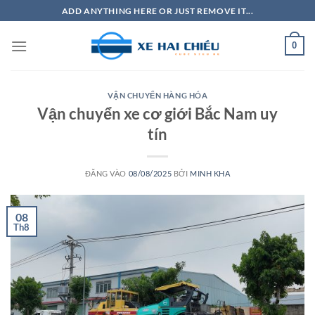
Bỏ
ADD ANYTHING HERE OR JUST REMOVE IT...
qua
nội
0
dung
VẬN CHUYỂN HÀNG HÓA
Vận chuyển xe cơ giới Bắc Nam uy
tín
ĐĂNG VÀO
08/08/2025
BỞI
MINH KHA
08
Th8