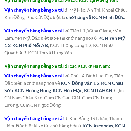
Vận chuyển hàng bằng xe tải về các KCN tại Hưng Yên:
Vận chuyển hàng bằng xe tải
đi Mỹ Hào, Ân Thi, Khoái Châu,
Kim Đồng, Phù Cừ. Đặc biệt là
chở hàng về KCN Minh Đức
.
Vận chuyển hàng bằng xe tải
về Tiên Lữ, Văng Giang, Văn
Lâm, Yên Mỹ. Đặc biệt là xe tải chở hàng hóa ở
KCN Yên Mỹ
1 2
,
KCN Phố Nối A B
, KCN Thăng Long 1 2, KCN Như
Quỳnh A B, KCN Thị xã Hưng Yên.
Vận chuyển hàng bằng xe tải đi các KCN ở Hà Nam:
Vận chuyển hàng bằng xe tải
về Phủ Lý, Bình Lục, Duy Tiên.
Đặc biệt là chở hàng hóa về
KCN Đồng Văn 1 2
,
KCN Châu
Sơn
,
KCN Hoàng Đông
,
KCN Hòa Mạc
,
KCN ITAHAN
, Cụm
CN Nam Châu Sơn, Cụm CN Cầu Giát, Cụm CN Trung
Lương, Cụm CN Ngọc Động.
Vận chuyển hàng bằng xe tải
đi Kim Bảng, Lý Nhân, Thanh
Liêm. Đặc biệt là xe tải chở hàng hóa ở
KCN Ascendas
,
KCN