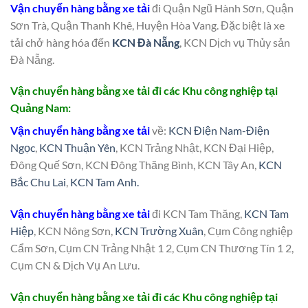
Vận chuyển hàng bằng xe tải
đi Quận Ngũ Hành Sơn, Quận
Sơn Trà, Quận Thanh Khê, Huyện Hòa Vang. Đặc biệt là xe
tải chở hàng hóa đến
KCN Đà Nẵng
, KCN Dịch vụ Thủy sản
Đà Nẵng.
Vận chuyển hàng bằng xe tải đi các Khu công nghiệp tại
Quảng Nam:
Vận chuyển hàng bằng xe tải
về:
KCN Điện Nam-Điện
Ngọc
,
KCN Thuận Yên
, KCN Trảng Nhật, KCN Đại Hiệp,
Đông Quế Sơn, KCN Đông Thăng Bình, KCN Tây An,
KCN
Bắc Chu Lai
,
KCN Tam Anh.
Vận chuyển hàng bằng xe tải
đi KCN Tam Thăng,
KCN Tam
Hiệp
, KCN Nông Sơn,
KCN Trường Xuân
, Cụm Công nghiệp
Cẩm Sơn, Cụm CN Trảng Nhật 1 2, Cụm CN Thương Tín 1 2,
Cụm CN & Dịch Vụ An Lưu.
Vận chuyển hàng bằng xe tải đi các Khu công nghiệp tại