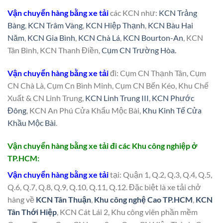
Vận chuyển hàng bằng xe tải
các KCN như:
KCN Trảng
Bàng
,
KCN Trâm Vàng
,
KCN Hiệp Thạnh
,
KCN Bàu Hai
Năm
,
KCN Gia Bình
,
KCN Chà Lá
,
KCN Bourton-An
, KCN
Tân Bình, KCN Thanh Điền,
Cụm CN Trường Hòa.
Vận chuyển hàng bằng xe tải
đi: Cụm CN Thạnh Tân, Cụm
CN Chà Là, Cụm Cn Bình Minh, Cụm CN Bến Kéo, Khu Chế
Xuất & CN Linh Trung,
KCN Linh Trung III
,
KCN Phước
Đông
, KCN An Phú Cửa Khẩu Mộc Bài,
Khu Kinh Tế Cửa
Khầu Mộc Bài
.
Vận chuyển hàng bằng xe tải đi các Khu công nghiệp ở
TP.HCM:
Vận chuyển hàng bằng xe tải
tại: Quận 1, Q.2, Q.3, Q.4, Q.5,
Q.6, Q.7, Q.8, Q.9, Q.10, Q.11, Q.12. Đặc biệt là xe tải chở
hàng về
KCN Tân Thuận
,
Khu công nghệ Cao TP.HCM
,
KCN
Tân Thới Hiệp
, KCN Cát Lái 2, Khu công viên phần mềm