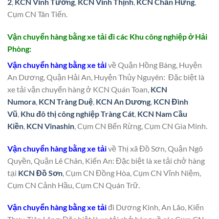
2
,
KCN Vĩnh Tường
,
KCN Vĩnh Thịnh
,
KCN Chấn Hưng
,
Cụm CN Tân Tiến.
Vận chuyển hàng bằng xe tải đi các Khu công nghiệp ở Hải
Phòng:
Vận chuyển hàng bằng xe tải
về Quận Hồng Bàng, Huyện
An Dương, Quận Hải An, Huyện Thủy Nguyên: Đặc biệt là
xe tải vận chuyển hàng ở KCN Quán Toan,
KCN
Numora
,
KCN Tràng Duệ
,
KCN An Dương
,
KCN Đình
Vũ
,
Khu đô thị công nghiệp Tràng Cát
,
KCN Nam Cầu
Kiền
,
KCN Vinashin
, Cụm CN Bến Rừng, Cụm CN Gia Minh.
Vận chuyển hàng bằng xe tải
về Thị xã Đồ Sơn, Quận Ngô
Quyền, Quận Lê Chân, Kiến An: Đặc biệt là xe tải chở hàng
tại
KCN Đồ Sơn
, Cụm CN Đồng Hòa, Cụm CN Vĩnh Niệm,
Cụm CN Cảnh Hầu, Cụm CN Quán Trữ.
Vận chuyển hàng bằng xe tải
đi Dương Kinh, An Lão, Kiến