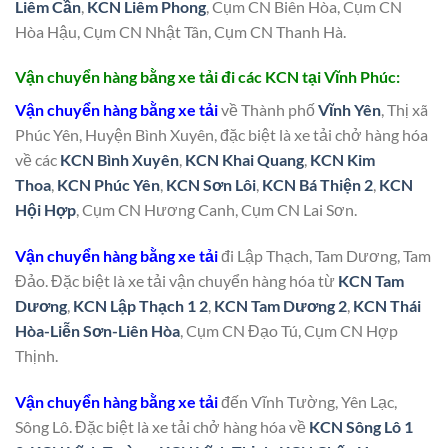
Liêm Cần
,
KCN Liêm Phong
, Cụm CN Biên Hòa, Cụm CN
Hòa Hậu, Cụm CN Nhật Tân, Cụm CN Thanh Hà.
Vận chuyển hàng bằng xe tải đi các KCN tại Vĩnh Phúc:
Vận chuyển hàng bằng xe tải
về Thành phố
Vĩnh Yên
, Thị xã
Phúc Yên, Huyện Bình Xuyên, đặc biệt là xe tải chở hàng hóa
về các
KCN Bình Xuyên
,
KCN Khai Quang
,
KCN Kim
Thoa
,
KCN Phúc Yên
,
KCN Sơn Lôi
,
KCN Bá Thiện 2
,
KCN
Hội Hợp
, Cụm CN Hương Canh, Cụm CN Lai Sơn.
Vận chuyển hàng bằng xe tải
đi Lập Thạch, Tam Dương, Tam
Đảo. Đặc biệt là xe tải vận chuyển hàng hóa từ
KCN Tam
Dương
,
KCN Lập Thạch 1 2
,
KCN Tam Dương 2
,
KCN Thái
Hòa-Liễn Sơn-Liên Hòa
, Cụm CN Đạo Tú, Cụm CN Hợp
Thịnh.
Vận chuyển hàng bằng xe tải
đến Vĩnh Tường, Yên Lạc,
Sông Lô. Đặc biệt là xe tải chở hàng hóa về
KCN Sông Lô 1