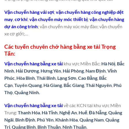
Vận chuyển hàng vải sợi
;
vận chuyển hàng công nghiệp dệt
may
,
cơ khí
;
vận chuyển máy móc thiết bị
;
vận chuyển hàng
dự án công trình
; vận chuyển máy xúc máy đào; vận chuyển
xe cơ giới;…
Các tuyến chuyên chở hàng bằng xe tải Trọng
Tấn:
Vận chuyển hàng bằng xe tải
khu vực Miền Bắc:
Hà Nôị
,
Bắc
Ninh
,
Hải Dương
,
Hưng Yên
,
Hải Phòng
,
Nam Định
,
Vĩnh
Phúc
,
Hòa Bình
,
Thái Bình
,
Lạng Sơn
,
Cao Bằng
,
Bắc
Cạn
,
Tuyên Quang
,
Hà Giang
,
Bắc Giang
,
Thái Nguyên
,
Phú
Thọ
,
Quảng Ninh.
Vận chuyển hàng bằng xe tải
về các KCN tại khu vực Miền
Trung:
Thanh Hóa
,
Hà Tĩnh
,
Nghệ An
,
Huế
,
Đà Nẵng
,
Quảng
Ngãi
,
Bình Định
,
Phú Yên
,
Khánh Hòa
,
Quảng Nam
,
Quảng
Trị
,
Quảng Bình
,
Bình Thuận
,
Ninh Thuận
,