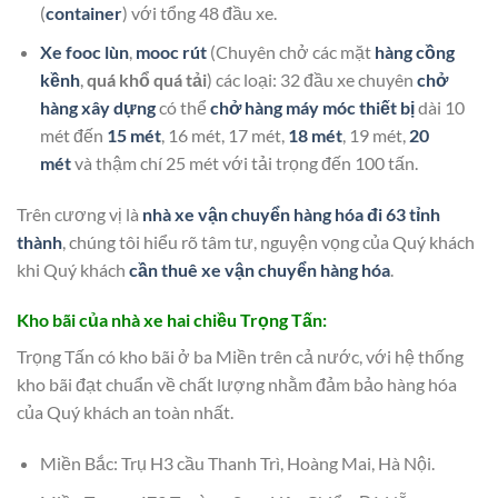
(
container
) với tổng 48 đầu xe.
Xe fooc lùn
,
mooc rút
(Chuyên chở các mặt
hàng cồng
kềnh
,
quá khổ quá tải
) các loại: 32 đầu xe chuyên
chở
hàng xây dựng
có thể
chở hàng máy móc thiết bị
dài 10
mét đến
15 mét
, 16 mét, 17 mét,
18 mét
, 19 mét,
20
mét
và thậm chí 25 mét với tải trọng đến 100 tấn.
Trên cương vị là
nhà xe vận chuyển hàng hóa đi 63 tỉnh
thành
, chúng tôi hiểu rõ tâm tư, nguyện vọng của Quý khách
khi Quý khách
cần thuê xe vận chuyển hàng hóa
.
Kho bãi của nhà xe hai chiều Trọng Tấn:
Trọng Tấn có kho bãi ở ba Miền trên cả nước, với hệ thống
kho bãi đạt chuẩn về chất lượng nhằm đảm bảo hàng hóa
của Quý khách an toàn nhất.
Miền Bắc: Trụ H3 cầu Thanh Trì, Hoàng Mai, Hà Nội.