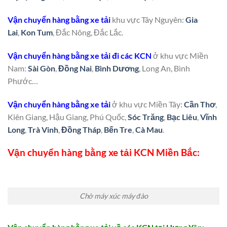
Vận chuyển hàng bằng xe tải
khu vực Tây Nguyên:
Gia
Lai
,
Kon Tum
, Đắc Nông, Đắc Lắc.
Vận chuyển hàng bằng xe tải đi các KCN
ở khu vực Miền
Nam:
Sài Gòn
,
Đồng Nai
,
Bình Dương
, Long An, Bình
Phước…
Vận chuyển hàng bằng xe tải
ở khu vực Miền Tây:
Cần Thơ
,
Kiên Giang, Hậu Giang, Phú Quốc,
Sóc Trăng
,
Bạc Liêu
,
Vĩnh
Long
,
Trà Vinh
,
Đồng Tháp
,
Bến Tre
,
Cà Mau
.
Vận chuyển hàng bằng xe tải KCN Miền Bắc:
Chở máy xúc máy đào