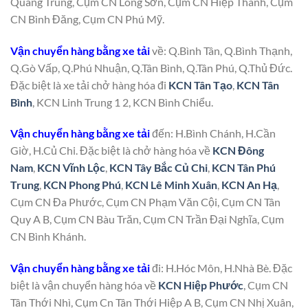
Quang Trung, Cụm CN Long Sơn, Cụm CN Hiệp Thành, Cụm
CN Bình Đăng, Cụm CN Phú Mỹ.
Vận chuyển hàng bằng xe tải
về: Q.Bình Tân, Q.Bình Thạnh,
Q.Gò Vấp, Q.Phú Nhuận, Q.Tân Bình, Q.Tân Phú, Q.Thủ Đức.
Đặc biệt là xe tải chở hàng hóa đi
KCN Tân Tạo
,
KCN Tân
Bình
, KCN Linh Trung 1 2, KCN Bình Chiểu.
Vận chuyển hàng bằng xe tải
đến: H.Bình Chánh, H.Cần
Giờ, H.Củ Chi. Đặc biệt là chở hàng hóa về
KCN Đông
Nam
,
KCN Vĩnh Lộc
,
KCN Tây Bắc Củ Chi
,
KCN Tân Phú
Trung
,
KCN Phong Phú
,
KCN Lê Minh Xuân
,
KCN An Hạ
,
Cụm CN Đa Phước, Cụm CN Phạm Văn Cội, Cụm CN Tân
Quy A B, Cụm CN Bàu Trăn, Cụm CN Trần Đại Nghĩa, Cụm
CN Bình Khánh.
Vận chuyển hàng bằng xe tải
đi: H.Hóc Môn, H.Nhà Bè. Đặc
biệt là vận chuyển hàng hóa về
KCN Hiệp Phước
, Cụm CN
Tân Thới Nhì, Cụm Cn Tân Thới Hiệp A B, Cụm CN Nhị Xuân,