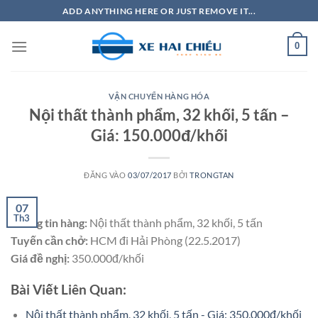
Bỏ
ADD ANYTHING HERE OR JUST REMOVE IT...
qua
nội
0
dung
VẬN CHUYỂN HÀNG HÓA
Nội thất thành phẩm, 32 khối, 5 tấn –
Giá: 150.000đ/khối
ĐĂNG VÀO
03/07/2017
BỞI
TRONGTAN
07
Th3
Thông tin hàng:
Nội thất thành phẩm, 32 khối, 5 tấn
Tuyến cần chở:
HCM đi Hải Phòng (22.5.2017)
Giá đề nghị:
350.000đ/khối
Bài Viết Liên Quan:
Nội thất thành phẩm, 32 khối, 5 tấn - Giá: 350.000đ/khối