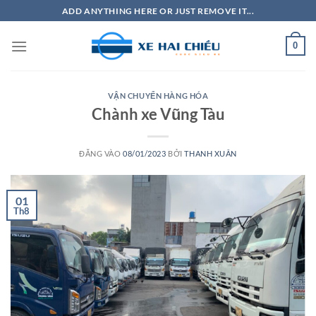
Bỏ
ADD ANYTHING HERE OR JUST REMOVE IT...
qua
nội
0
dung
VẬN CHUYỂN HÀNG HÓA
Chành xe Vũng Tàu
ĐĂNG VÀO
08/01/2023
BỞI
THANH XUÂN
01
Th8