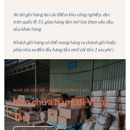
Xe tải gửi hàng tại các điểm khu công nghiệp, dọc
trên quốc lộ 51 ,giao hàng tận nơi tùy theo yêu cầu
của khác hàng
Khách gửi hàng có thể mang hàng ra chành gửi hoặc
phía nhà xe đến lấy hàng tận nơi( chỉ tốn 1 xíu phí )
NHÀ XE GIÁ RẺ – CHẤT LƯỢNG CAO
Kho chứa hàng đi Vũng
Tàu