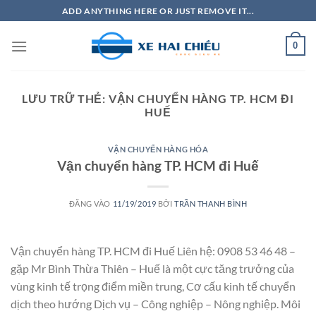
Bỏ
ADD ANYTHING HERE OR JUST REMOVE IT...
qua
nội
0
dung
LƯU TRỮ THẺ:
VẬN CHUYỂN HÀNG TP. HCM ĐI
HUẾ
VẬN CHUYỂN HÀNG HÓA
Vận chuyển hàng TP. HCM đi Huế
ĐĂNG VÀO
11/19/2019
BỞI
TRẦN THANH BÌNH
Vận chuyển hàng TP. HCM đi Huế Liên hệ: 0908 53 46 48 –
gặp Mr Bình Thừa Thiên – Huế là một cực tăng trưởng của
vùng kinh tế trọng điểm miền trung, Cơ cấu kinh tế chuyển
dịch theo hướng Dịch vụ – Công nghiệp – Nông nghiệp. Môi