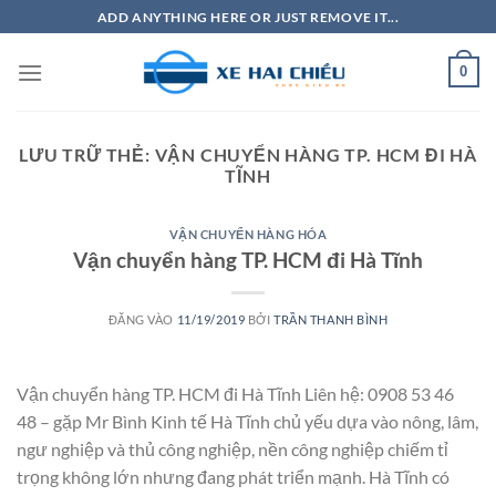
Bỏ
ADD ANYTHING HERE OR JUST REMOVE IT...
qua
nội
0
dung
LƯU TRỮ THẺ:
VẬN CHUYỂN HÀNG TP. HCM ĐI HÀ
TĨNH
VẬN CHUYỂN HÀNG HÓA
Vận chuyển hàng TP. HCM đi Hà Tĩnh
ĐĂNG VÀO
11/19/2019
BỞI
TRẦN THANH BÌNH
Vận chuyển hàng TP. HCM đi Hà Tĩnh Liên hệ: 0908 53 46
48 – gặp Mr Bình Kinh tế Hà Tĩnh chủ yếu dựa vào nông, lâm,
ngư nghiệp và thủ công nghiệp, nền công nghiệp chiếm tỉ
trọng không lớn nhưng đang phát triển mạnh. Hà Tĩnh có