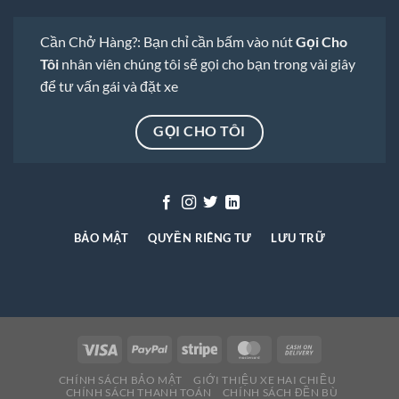
Cần Chở Hàng?: Bạn chỉ cần bấm vào nút
Gọi Cho
Tôi
nhân viên chúng tôi sẽ gọi cho bạn trong vài giây
để tư vấn gái và đặt xe
GỌI CHO TÔI
BẢO MẬT
QUYỀN RIÊNG TƯ
LƯU TRỮ
CHÍNH SÁCH BẢO MẬT
GIỚI THIỆU XE HAI CHIỀU
CHÍNH SÁCH THANH TOÁN
CHÍNH SÁCH ĐỀN BÙ