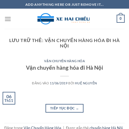
Bỏ
ADD ANYTHING HERE OR JUST REMOVE IT...
qua
nội
0
dung
LƯU TRỮ THẺ:
VẬN CHUYỂN HÀNG HÓA ĐI HÀ
NỘI
VẬN CHUYỂN HÀNG HÓA
Vận chuyển hàng hóa đi Hà Nội
ĐĂNG VÀO
11/06/2019
BỞI
HUỆ NGUYỄN
06
Th11
TIẾP TỤC ĐỌC
→
Đăng trong
Vận Chuyển Hàng Hóa
|
Được gắn thẻ
chuyển hàng Hà Nội