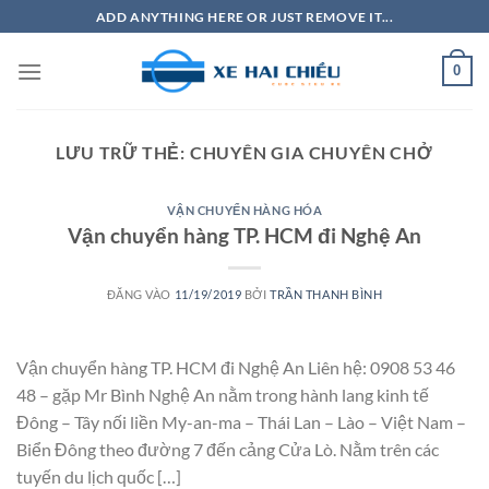
Bỏ
ADD ANYTHING HERE OR JUST REMOVE IT...
qua
nội
0
dung
LƯU TRỮ THẺ:
CHUYÊN GIA CHUYÊN CHỞ
VẬN CHUYỂN HÀNG HÓA
Vận chuyển hàng TP. HCM đi Nghệ An
ĐĂNG VÀO
11/19/2019
BỞI
TRẦN THANH BÌNH
Vận chuyển hàng TP. HCM đi Nghệ An Liên hệ: 0908 53 46
48 – gặp Mr Bình Nghệ An nằm trong hành lang kinh tế
Đông – Tây nối liền My-an-ma – Thái Lan – Lào – Việt Nam –
Biển Đông theo đường 7 đến cảng Cửa Lò. Nằm trên các
tuyến du lịch quốc […]