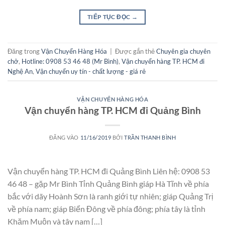
TIẾP TỤC ĐỌC
→
Đăng trong
Vận Chuyển Hàng Hóa
|
Được gắn thẻ
Chuyên gia chuyên
chở
,
Hotline: 0908 53 46 48 (Mr Bình)
,
Vận chuyển hàng TP. HCM đi
Nghệ An
,
Vận chuyển uy tín - chất lượng - giá rẻ
VẬN CHUYỂN HÀNG HÓA
Vận chuyển hàng TP. HCM đi Quảng Bình
ĐĂNG VÀO
11/16/2019
BỞI
TRẦN THANH BÌNH
Vận chuyển hàng TP. HCM đi Quảng Bình Liên hệ: 0908 53
46 48 – gặp Mr Bình Tỉnh Quảng Bình giáp Hà Tĩnh về phía
bắc với dãy Hoành Sơn là ranh giới tự nhiên; giáp Quảng Trị
về phía nam; giáp Biển Đông về phía đông; phía tây là tỉnh
Khăm Muộn và tây nam […]