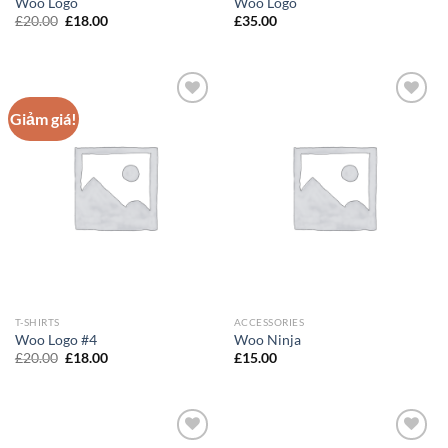
Woo Logo
Woo Logo
Giá
Giá
£
20.00
£
18.00
£
35.00
gốc
hiện
là:
tại
£20.00.
là:
£18.00.
Giảm giá!
Add to
Add to
Wishlist
Wishlist
T-SHIRTS
ACCESSORIES
Woo Logo #4
Woo Ninja
Giá
Giá
£
20.00
£
18.00
£
15.00
gốc
hiện
là:
tại
£20.00.
là:
£18.00.