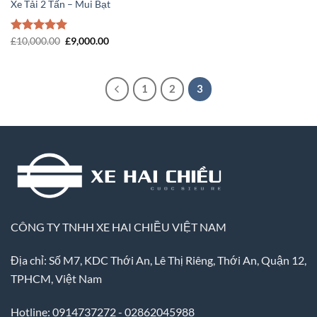
Xe Tải 2 Tấn – Mui Bạt
Giá
Giá
Được xếp
£
10,000.00
£
9,000.00
gốc
hiện
hạng
5.00
là:
tại
5 sao
£10,000.00.
là:
£9,000.00.
1
2
3
CÔNG TY TNHH XE HAI CHIỀU VIỆT NAM
Địa chỉ: Số M7, KDC Thới An, Lê Thị Riêng, Thới An, Quận 12,
TPHCM, Việt Nam
Hotline: 0914737272 - 02862045988