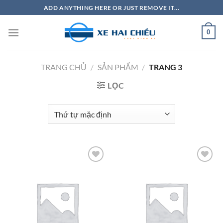
Bỏ
ADD ANYTHING HERE OR JUST REMOVE IT...
qua
nội
0
dung
TRANG CHỦ
/
SẢN PHẨM
/
TRANG 3
LỌC
Add to
Add to
Wishlist
Wishlist