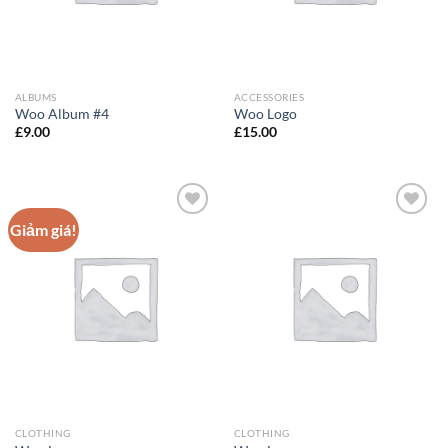
ALBUMS
ACCESSORIES
Woo Album #4
Woo Logo
£
9.00
£
15.00
Giảm giá!
Add to
Add to
Wishlist
Wishlist
CLOTHING
CLOTHING