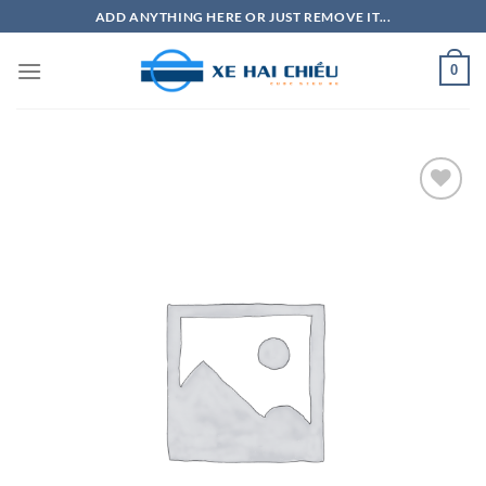
Bỏ
ADD ANYTHING HERE OR JUST REMOVE IT...
qua
nội
0
dung
Add to
Wishlist