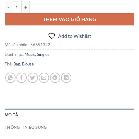
Woo Single #1 số lượng
THÊM VÀO GIỎ HÀNG
Add to Wishlist
Mã sản phẩm:
56651322
Danh mục:
Music
,
Singles
Thẻ:
Bag
,
Blouse
MÔ TẢ
THÔNG TIN BỔ SUNG