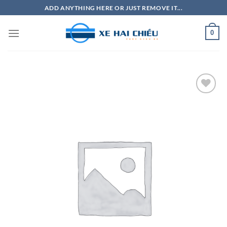
Bỏ
ADD ANYTHING HERE OR JUST REMOVE IT...
qua
nội
0
dung
Add to
Wishlist