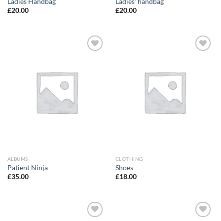
Ladies Handbag
Ladies' handbag
£
20.00
£
20.00
Add to
Add to
Wishlist
Wishlist
ALBUMS
CLOTHING
Patient Ninja
Shoes
£
35.00
£
18.00