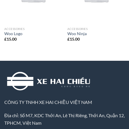
ACCESSORIES
ACCESSORIES
Woo Logo
Woo Ninja
£
15.00
£
15.00
CÔNG TY TNHH XE HAI CHIỀU VIỆT NAM
Địa chỉ: Số M7, KDC Thới An, Lê Thị Riêng, Thới An, Quận 12,
TPHCM, Việt Nam