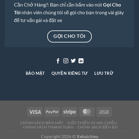
Cần Chở Hàng?: Bạn chỉ cần bấm vào nút
Gọi Cho
Tôi
nhân viên chúng tôi sẽ gọi cho bạn trong vài giây
để tư vấn gái và đặt xe
GỌI CHO TÔI
BẢO MẬT
QUYỀN RIÊNG TƯ
LƯU TRỮ
CHÍNH SÁCH BẢO MẬT
GIỚI THIỆU XE HAI CHIỀU
CHÍNH SÁCH THANH TOÁN
CHÍNH SÁCH ĐỀN BÙ
Copyright 2026 ©
Xehaichieu