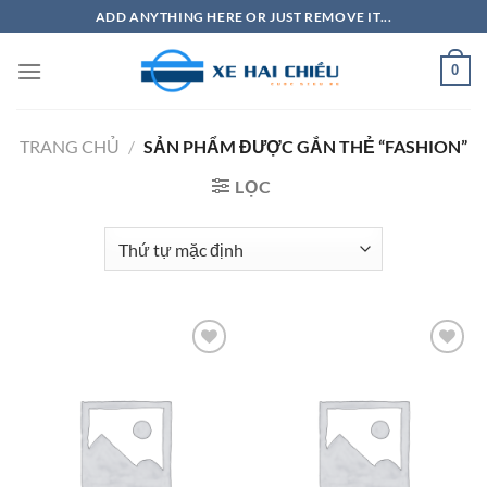
Bỏ
ADD ANYTHING HERE OR JUST REMOVE IT...
qua
nội
0
dung
TRANG CHỦ
/
SẢN PHẨM ĐƯỢC GẮN THẺ “FASHION”
LỌC
Add to
Add to
Wishlist
Wishlist