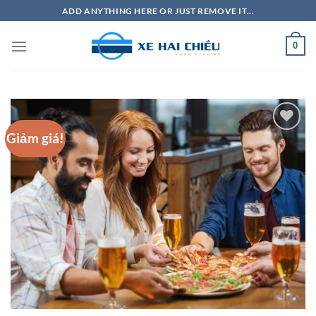
Bỏ
ADD ANYTHING HERE OR JUST REMOVE IT...
qua
nội
0
dung
Giảm giá!
Add to
Wishlist