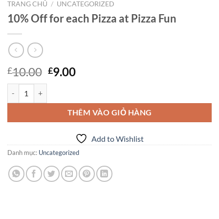
TRANG CHỦ
/
UNCATEGORIZED
10% Off for each Pizza at Pizza Fun
Giá
Giá
10.00
9.00
£
£
gốc
hiện
10% Off for each Pizza at Pizza Fun số lượng
là:
tại
£10.00.
là:
THÊM VÀO GIỎ HÀNG
£9.00.
Add to Wishlist
Danh mục:
Uncategorized