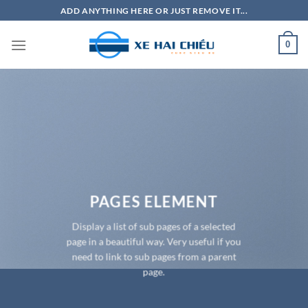
Bỏ
ADD ANYTHING HERE OR JUST REMOVE IT...
qua
nội
0
dung
PAGES ELEMENT
Display a list of sub pages of a selected
page in a beautiful way. Very useful if you
need to link to sub pages from a parent
page.