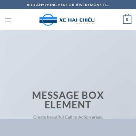
Bỏ
ADD ANYTHING HERE OR JUST REMOVE IT...
qua
nội
0
dung
MESSAGE BOX
ELEMENT
Create beautiful Call to Action areas.