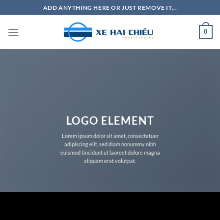
Bỏ
ADD ANYTHING HERE OR JUST REMOVE IT...
qua
nội
0
dung
LOGO ELEMENT
Lorem ipsum dolor sit amet, consectetuer
adipiscing elit, sed diam nonummy nibh
euismod tincidunt ut laoreet dolore magna
aliquam erat volutpat.