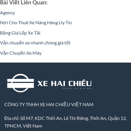
Bài Viết Liên Quan:
Agency
Nơi Cho Thuê Xe Nâng Hàng Uy Tín
Bảng Giá Lốp Xe Tải
Vận chuyển xe nhanh chóng giá tốt
Vận Chuyển Xe Máy
CÔNG TY TNHH XE HAI CHIỀU VIỆT NAM
Địa chỉ: Số M7, KDC Thới An, Lê Thị Riêng, Thới An, Quận 12,
TPHCM, Việt Nam