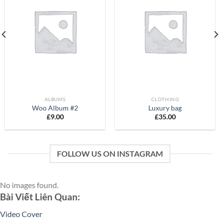
Add to
Add to
Wishlist
Wishlist
ALBUMS
CLOTHING
Woo Album #2
Luxury bag
£
9.00
£
35.00
FOLLOW US ON INSTAGRAM
No images found.
Bài Viết Liên Quan:
Video Cover