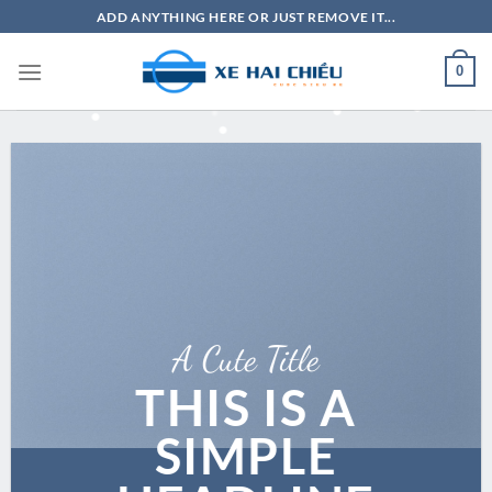
Bỏ
ADD ANYTHING HERE OR JUST REMOVE IT...
qua
nội
0
dung
A Cute Title
THIS IS A
SIMPLE