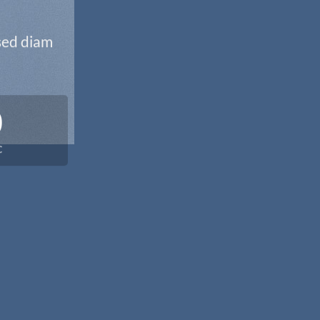
 sed diam
0
C