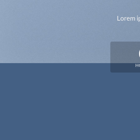
Lorem ip
H