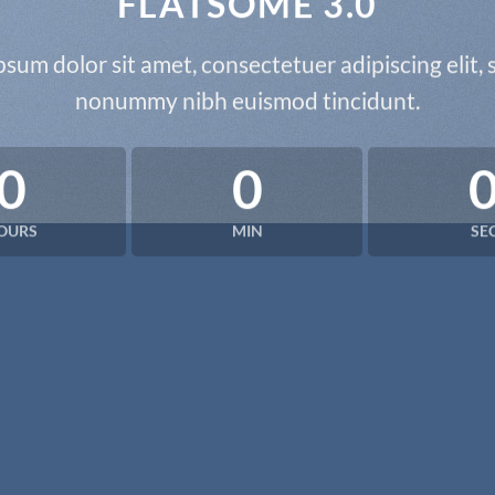
FLATSOME 3.0
sum dolor sit amet, consectetuer adipiscing elit,
nonummy nibh euismod tincidunt.
0
0
OURS
MIN
SE